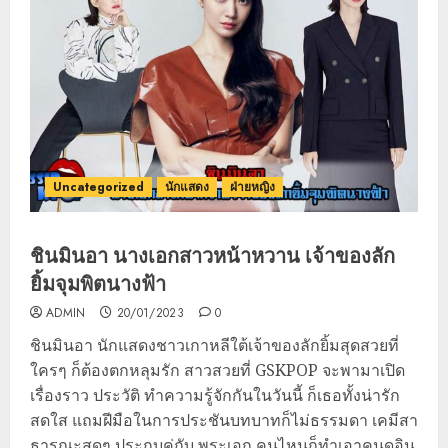
Uncategorized
นักแสดง
ฝ่ายหญิง
ชินมินอา นางเอกสาวหน้าหวาน เจ้าของลัก
ยิ้มจุมพิตนางฟ้า
ADMIN
20/01/2023
0
ชินมินอา นักแสดงชาวเกาหลีใต้เจ้าของลักยิ้มสุดสวยที่
ใครๆ ก็ต้องตกหลุมรัก สาวสวยที่ GSKPOP จะพามาเปิด
เรื่องราว ประวัติ ทำความรู้จักกันในวันนี้ ก็เธอทั้งน่ารัก
สดใส แถมฝีมือในการประชันบทบาทก็ไม่ธรรมดา เคมีสา
ธารณะสุดๆ ประกบคู่กับ พระเอก คนไหนก็ทำเอาคนดูอิน