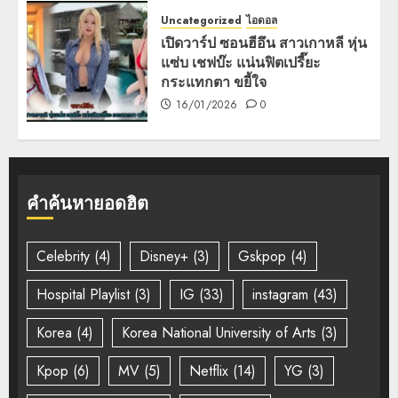
Uncategorized
ไอดอล
เปิดวาร์ป ซอนฮีอึน สาวเกาหลี หุ่น
แซ่บ เชฟบ๊ะ แน่นฟิตเปรี๊ยะ
กระแทกตา ขยี้ใจ
16/01/2026
0
คำค้นหายอดฮิต
Celebrity
(4)
Disney+
(3)
Gskpop
(4)
Hospital Playlist
(3)
IG
(33)
instagram
(43)
Korea
(4)
Korea National University of Arts
(3)
Kpop
(6)
MV
(5)
Netflix
(14)
YG
(3)