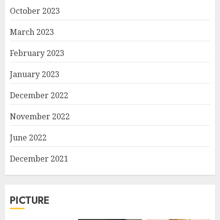
October 2023
March 2023
February 2023
January 2023
December 2022
November 2022
June 2022
December 2021
PICTURE