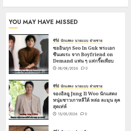
YOU MAY HAVE MISSED
ซีรี่ย์
นักแสดง
นายแบบ
ฝ่ายชาย
ซออินกุก Seo In Guk พระเอก
ซึนเดเระ จาก Boyfriend on
Demand แฟน ๆ แห่กรี๊ดเพียบ
08/08/2026
0
ซีรี่ย์
นักแสดง
นายแบบ
ฝ่ายชาย
จองอิลอู Jung Il Woo นักแสดง
หนุ่มชาวเกาหลีใต้ หล่อ ละมุน ลุค
สุดเท่ห์
15/05/2026
0