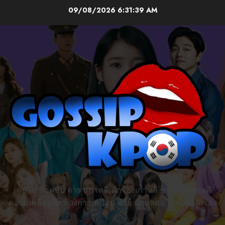
Skip
09/08/2026
6:31:41 AM
to
content
เคป๊อป ก๊อตซิป ดาราเกาหลี นักร้องเกาหลี ข่าวสารเกาหลี
ความเคลื่อนไหว วงการเคป๊อป ซีรี่ย์ นักแสดง ไอดอล นักร้อง