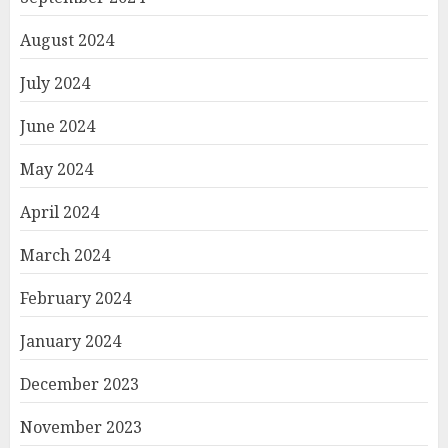
August 2024
July 2024
June 2024
May 2024
April 2024
March 2024
February 2024
January 2024
December 2023
November 2023