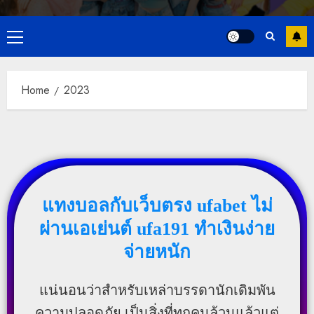
Primary
Menu
Home
2023
แทงบอลกับเว็บตรง ufabet ไม่
ผ่านเอเย่นต์ ufa191 ทำเงินง่าย
จ่ายหนัก
แน่นอนว่าสำหรับเหล่าบรรดานักเดิมพัน
ความปลอดภัย เป็นสิ่งที่ทุกคนล้วนแล้วแต่