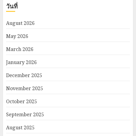
วันที่
August 2026
May 2026
March 2026
January 2026
December 2025
November 2025
October 2025
September 2025
August 2025