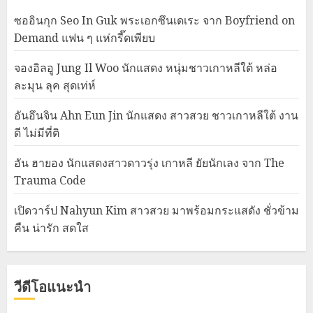
ซออินกุก Seo In Guk พระเอกซึนเดเระ จาก Boyfriend on
Demand แฟน ๆ แห่กรี๊ดเพียบ
จองอิลอู Jung Il Woo นักแสดง หนุ่มชาวเกาหลีใต้ หล่อ
ละมุน ลุค สุดเท่ห์
อันอึนจิน Ahn Eun Jin นักแสดง สาวสวย ชาวเกาหลีใต้ งาน
ดี ไม่มีที่ติ
อัน ฮายอง นักแสดงสาวดาวรุ่ง เกาหลี ยัยนักเลง จาก The
Trauma Code
เปิดวาร์ป Nahyun Kim สาวสวย มาพร้อมกระแสดัง ชั่วข้าม
คืน น่ารัก สดใส
วีดีโอแนะนำ