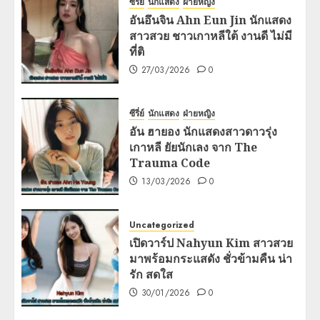
ซีรี่ย์
นักแสดง
ฝ่ายหญิง
อันอึนจิน Ahn Eun Jin นักแสดง
สาวสวย ชาวเกาหลีใต้ งานดี ไม่มี
ที่ติ
27/03/2026
0
ซีรี่ย์
นักแสดง
ฝ่ายหญิง
อัน ฮายอง นักแสดงสาวดาวรุ่ง
เกาหลี ยัยนักเลง จาก The
Trauma Code
13/03/2026
0
Uncategorized
เปิดวาร์ป Nahyun Kim สาวสวย
มาพร้อมกระแสดัง ชั่วข้ามคืน น่า
รัก สดใส
30/01/2026
0