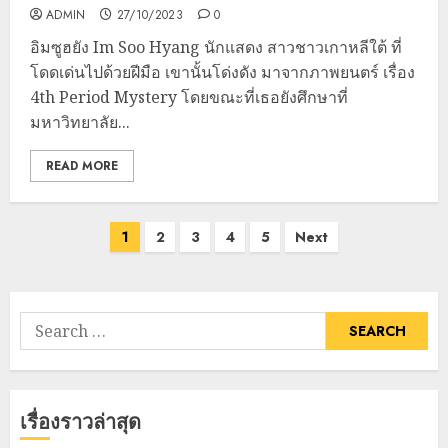
ADMIN
27/10/2023
0
อิมซูฮยัง Im Soo Hyang นักแสดง สาวชาวเกาหลีใต้ ที่
โดดเด่นไปด้วยฝีมือ เขานั้นโด่งดัง มาจากภาพยนตร์ เรื่อง
4th Period Mystery โดยขณะที่เธอยังศึกษาที่
มหาวิทยาลัย...
READ MORE
Posts
1
2
3
4
5
Next
pagination
Search
for:
เรื่องราวล่าสุด