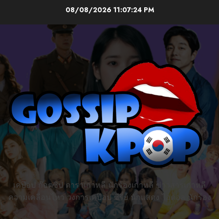
Skip
08/08/2026
11:07:25 PM
to
content
เคป๊อป ก๊อตซิป ดาราเกาหลี นักร้องเกาหลี ข่าวสารเกาหลี
ความเคลื่อนไหว วงการเคป๊อป ซีรี่ย์ นักแสดง ไอดอล นักร้อง