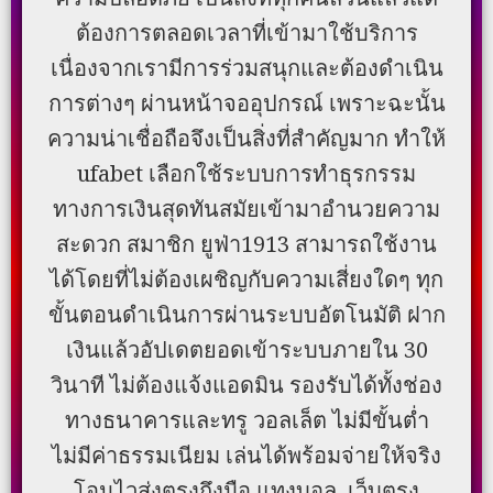
ต้องการตลอดเวลาที่เข้ามาใช้บริการ
เนื่องจากเรามีการร่วมสนุกและต้องดำเนิน
การต่างๆ ผ่านหน้าจออุปกรณ์ เพราะฉะนั้น
ความน่าเชื่อถือจึงเป็นสิ่งที่สำคัญมาก ทำให้
ufabet เลือกใช้ระบบการทำธุรกรรม
ทางการเงินสุดทันสมัยเข้ามาอำนวยความ
สะดวก สมาชิก ยูฟ่า1913 สามารถใช้งาน
ได้โดยที่ไม่ต้องเผชิญกับความเสี่ยงใดๆ ทุก
ขั้นตอนดำเนินการผ่านระบบอัตโนมัติ ฝาก
เงินแล้วอัปเดตยอดเข้าระบบภายใน 30
วินาที ไม่ต้องแจ้งแอดมิน รองรับได้ทั้งช่อง
ทางธนาคารและทรู วอลเล็ต ไม่มีขั้นต่ำ
ไม่มีค่าธรรมเนียม เล่นได้พร้อมจ่ายให้จริง
โอนไวส่งตรงถึงมือ แทงบอล เว็บตรง