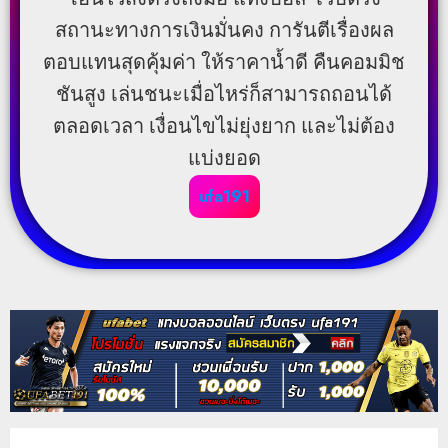
สถานะทางการเงินมั่นคง การันตีเรื่องผล
ตอบแทนสุดคุ้มค่า ให้ราคาน้ำดี คืนคอมมิช
ชันสูง เล่นชนะเมื่อไหร่ก็สามารถถอนได้
ตลอดเวลา เงื่อนไขไม่ยุ่งยาก และไม่ต้อง
แบ่งยอด
ufa191