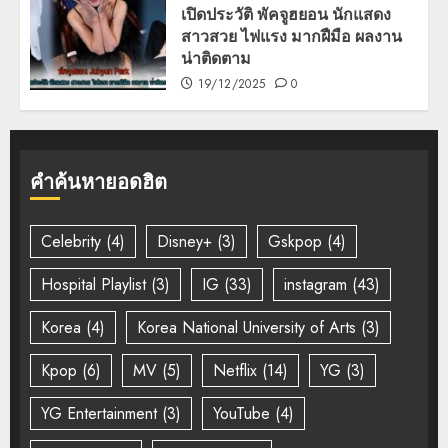
เปิดประวัติ พัคจูฮยอน นักแสดง
สาวสวย ไฟแรง มากฝืมือ ผลงาน
น่าติดตาม
19/12/2025
0
คำค้นหายอดฮิต
Celebrity
(4)
Disney+
(3)
Gskpop
(4)
Hospital Playlist
(3)
IG
(33)
instagram
(43)
Korea
(4)
Korea National University of Arts
(3)
Kpop
(6)
MV
(5)
Netflix
(14)
YG
(3)
YG Entertainment
(3)
YouTube
(4)