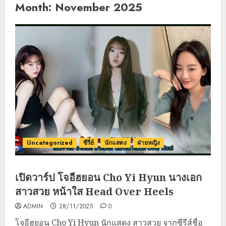
Month:
November 2025
Uncategorized
ซีรี่ย์
นักแสดง
ฝ่ายหญิง
เปิดวาร์ป โจอีฮยอน Cho Yi Hyun นางเอก
สาวสวย หน้าใส Head Over Heels
ADMIN
28/11/2025
0
โจอีฮยอน Cho Yi Hyun นักแสดง สาวสวย จากซีรีส์ชื่อ