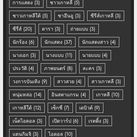
การแสดง
(3)
ชาวเกาหลี
(5)
ชาวเกาหลีใต้
(5)
ชาอึนอู
(3)
ซีรีส์เกาหลี
(3)
ซีรี่ส์
(20)
ดารา
(3)
ถ่ายแบบ
(3)
นักร้อง
(6)
นักแสดง
(37)
นักแสดงสาว
(4)
นางเอก
(3)
นางแบบ
(11)
นายแบบ
(4)
ประวัติ
(4)
ภาพยนตร์
(8)
ละคร
(3)
วงการบันเทิง
(9)
สาวสวย
(4)
สาวเกาหลี
(3)
หนุ่มหล่อ
(14)
อินสตาแกรม
(4)
เกาหลี
(10)
เกาหลีใต้
(12)
เซ็กซี่
(7)
เดบิวต์
(9)
เน็ตไอดอล
(3)
เปิดวาร์ป
(6)
เรตติ้ง
(3)
แดนกิมจิ
(3)
ไอดอล
(10)