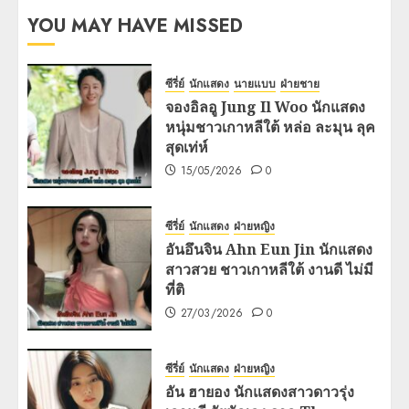
YOU MAY HAVE MISSED
ซีรี่ย์
นักแสดง
นายแบบ
ฝ่ายชาย
จองอิลอู Jung Il Woo นักแสดง
หนุ่มชาวเกาหลีใต้ หล่อ ละมุน ลุค
สุดเท่ห์
15/05/2026
0
ซีรี่ย์
นักแสดง
ฝ่ายหญิง
อันอึนจิน Ahn Eun Jin นักแสดง
สาวสวย ชาวเกาหลีใต้ งานดี ไม่มี
ที่ติ
27/03/2026
0
ซีรี่ย์
นักแสดง
ฝ่ายหญิง
อัน ฮายอง นักแสดงสาวดาวรุ่ง