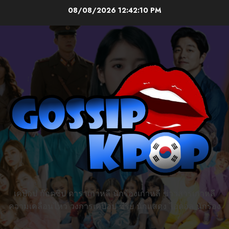
Skip
08/08/2026
12:42:11 PM
to
content
เคป๊อป ก๊อตซิป ดาราเกาหลี นักร้องเกาหลี ข่าวสารเกาหลี
ความเคลื่อนไหว วงการเคป๊อป ซีรี่ย์ นักแสดง ไอดอล นักร้อง