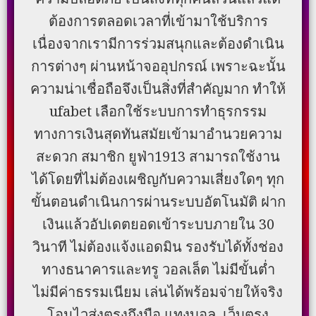
ต้องการตลอดเวลาที่เข้ามาใช้บริการ
เนื่องจากเรามีการร่วมสนุกและต้องดำเนิน
การต่างๆ ผ่านหน้าจออุปกรณ์ เพราะฉะนั้น
ความน่าเชื่อถือจึงเป็นสิ่งที่สำคัญมาก ทำให้
ufabet เลือกใช้ระบบการทำธุรกรรม
ทางการเงินสุดทันสมัยเข้ามาอำนวยความ
สะดวก สมาชิก ยูฟ่า1913 สามารถใช้งาน
ได้โดยที่ไม่ต้องเผชิญกับความเสี่ยงใดๆ ทุก
ขั้นตอนดำเนินการผ่านระบบอัตโนมัติ ฝาก
เงินแล้วอัปเดตยอดเข้าระบบภายใน 30
วินาที ไม่ต้องแจ้งแอดมิน รองรับได้ทั้งช่อง
ทางธนาคารและทรู วอลเล็ต ไม่มีขั้นต่ำ
ไม่มีค่าธรรมเนียม เล่นได้พร้อมจ่ายให้จริง
โอนไวส่งตรงถึงมือ แทงบอล เว็บตรง