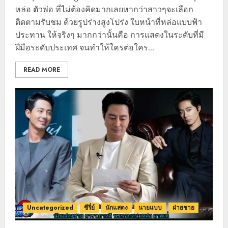
หล่อ ตัวพ่อ ที่ไม่ต้องคิดมากเลยหากว่าสาวๆจะเลือก
ติดตามรับชม ด้วยรูปร่างสูงโปร่ง ใบหน้าที่หล่อแบบฟ้า
ประทาน ให้จริงๆ มากกว่านั้นคือ การแสดงในระดับที่มี
ฝีมือระดับประเทศ จนทำให้ใครต่อใคร...
READ MORE
Uncategorized
ซีรี่ย์
นักแสดง
นายแบบ
ฝ่ายชาย