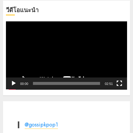
วีดีโอแนะนำ
Video
Player
00:00
02:51
@gossipkpop1