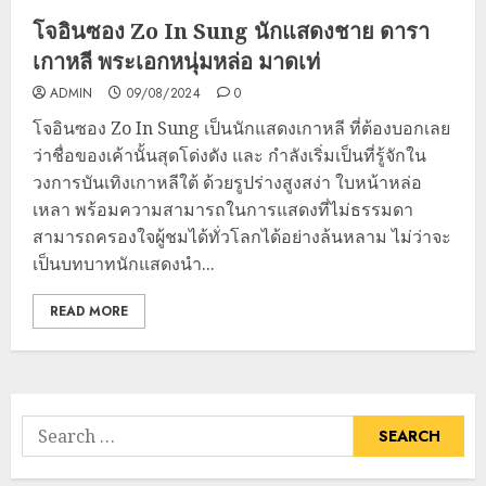
โจอินซอง Zo In Sung นักแสดงชาย ดารา
เกาหลี พระเอกหนุ่มหล่อ มาดเท่
ADMIN
09/08/2024
0
โจอินซอง Zo In Sung เป็นนักแสดงเกาหลี ที่ต้องบอกเลย
ว่าชื่อของเค้านั้นสุดโด่งดัง และ กำลังเริ่มเป็นที่รู้จักใน
วงการบันเทิงเกาหลีใต้ ด้วยรูปร่างสูงสง่า ใบหน้าหล่อ
เหลา พร้อมความสามารถในการแสดงที่ไม่ธรรมดา
สามารถครองใจผู้ชมได้ทั่วโลกได้อย่างล้นหลาม ไม่ว่าจะ
เป็นบทบาทนักแสดงนำ...
READ MORE
Search
for: