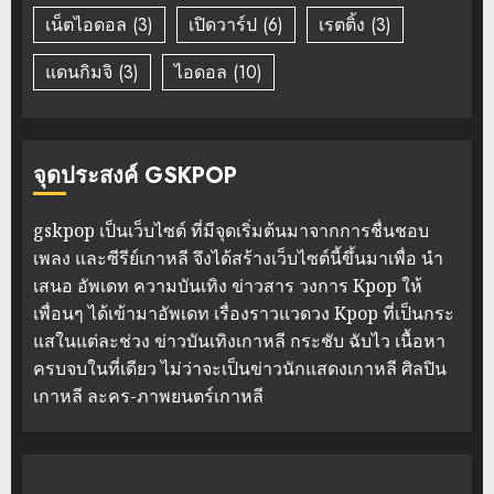
เน็ตไอดอล
(3)
เปิดวาร์ป
(6)
เรตติ้ง
(3)
แดนกิมจิ
(3)
ไอดอล
(10)
จุดประสงค์ GSKPOP
gskpop เป็นเว็บไซต์ ที่มีจุดเริ่มต้นมาจากการชื่นชอบ
เพลง และซีรีย์เกาหลี จึงได้สร้างเว็บไซต์นี้ขึ้นมาเพื่อ นำ
เสนอ อัพเดท ความบันเทิง ข่าวสาร วงการ Kpop ให้
เพื่อนๆ ได้เข้ามาอัพเดท เรื่องราวแวดวง Kpop ที่เป็นกระ
แสในแต่ละช่วง ข่าวบันเทิงเกาหลี กระชับ ฉับไว เนื้อหา
ครบจบในที่เดียว ไม่ว่าจะเป็นข่าวนักแสดงเกาหลี ศิลปิน
เกาหลี ละคร-ภาพยนตร์เกาหลี