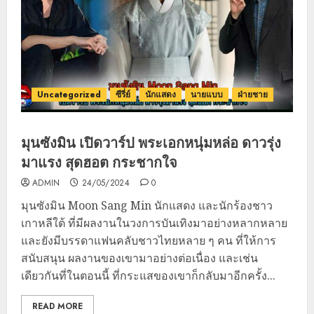
Uncategorized
ซีรี่ย์
นักแสดง
นายแบบ
ฝ่ายชาย
มุนซังมิน เปิดวาร์ป พระเอกหนุ่มหล่อ ดาวรุ่ง
มาแรง สุดฮอต กระชากใจ
ADMIN
24/05/2024
0
มุนซังมิน Moon Sang Min นักแสดง และนักร้องชาว
เกาหลีใต้ ที่มีผลงานในวงการบันเทิงมาอย่างหลากหลาย
และยังมีบรรดาแฟนคลับชาวไทยหลาย ๆ คน ที่ให้การ
สนับสนุน ผลงานของเขามาอย่างต่อเนื่อง และเช่น
เดียวกันที่ในตอนนี้ ที่กระแสของเขาก็กลับมาอีกครั้ง...
READ MORE