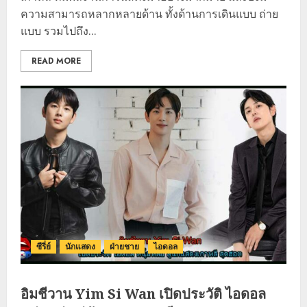
ความสามารถหลากหลายด้าน ทั้งด้านการเดินแบบ ถ่าย
แบบ รวมไปถึง...
READ MORE
ซีรี่ย์
นักแสดง
ฝ่ายชาย
ไอดอล
อิมชีวาน Yim Si Wan เปิดประวัติ ไอดอล