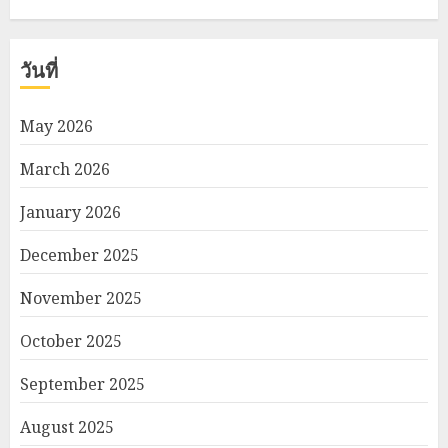
วันที่
May 2026
March 2026
January 2026
December 2025
November 2025
October 2025
September 2025
August 2025