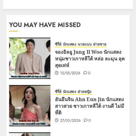
YOU MAY HAVE MISSED
ซีรี่ย์
นักแสดง
นายแบบ
ฝ่ายชาย
จองอิลอู Jung Il Woo นักแสดง
หนุ่มชาวเกาหลีใต้ หล่อ ละมุน ลุค
สุดเท่ห์
15/05/2026
0
ซีรี่ย์
นักแสดง
ฝ่ายหญิง
อันอึนจิน Ahn Eun Jin นักแสดง
สาวสวย ชาวเกาหลีใต้ งานดี ไม่มี
ที่ติ
27/03/2026
0