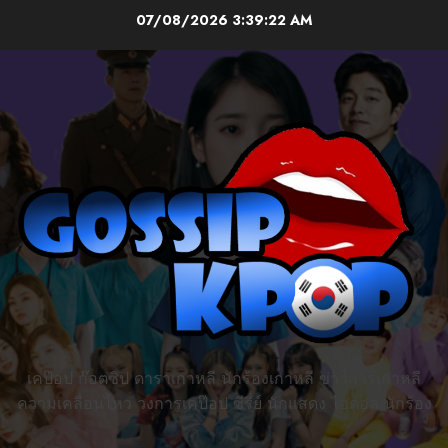
Skip
07/08/2026
3:39:23 AM
to
content
เคป๊อป ก๊อตซิป ดาราเกาหลี นักร้องเกาหลี ข่าวสารเกาหลี
ความเคลื่อนไหว วงการเคป๊อป ซีรี่ย์ นักแสดง ไอดอล นักร้อง