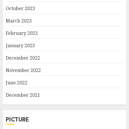
October 2023
March 2023
February 2023
January 2023
December 2022
November 2022
June 2022
December 2021
PICTURE