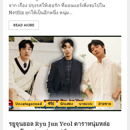
จาก เรื่อง ปรุงรสให้เธอรัก ที่ออนแอร์เพิ่งจบไปใน
Netflix ยกให้เป็นอีกหนึ่ง หนุ่ม...
READ MORE
Uncategorized
ซีรี่ย์
นักแสดง
นายแบบ
ฝ่ายชาย
รยูจุนยอล Ryu Jun Yeol ดาราหนุ่มหล่อ