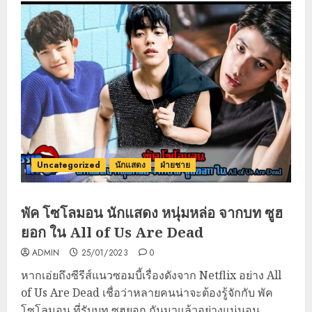
Uncategorized
นักแสดง
ฝ่ายชาย
พัค โซโลมอน นักแสดง หนุ่มหล่อ จากบท ซูฮ
ยอก ใน All of Us Are Dead
ADMIN
25/01/2023
0
หากเอ่ยถึงซีรีส์แนวซอมบี้เรื่องดังจาก Netflix อย่าง All
of Us Are Dead เชื่อว่าหลายคนน่าจะต้องรู้จักกับ พัค
โซโลมอน ที่รับบท ซูฮยอก กันมาแล้วอย่างแน่นอน...