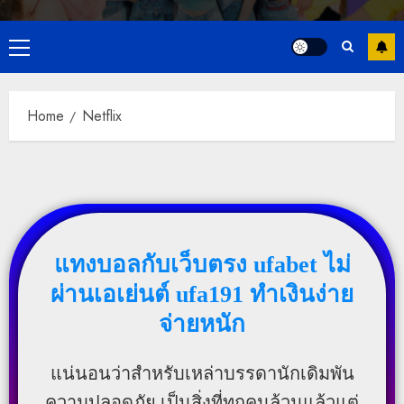
Primary
Menu
Home
Netflix
แทงบอลกับเว็บตรง ufabet ไม่
ผ่านเอเย่นต์ ufa191 ทำเงินง่าย
จ่ายหนัก
แน่นอนว่าสำหรับเหล่าบรรดานักเดิมพัน
ความปลอดภัย เป็นสิ่งที่ทุกคนล้วนแล้วแต่