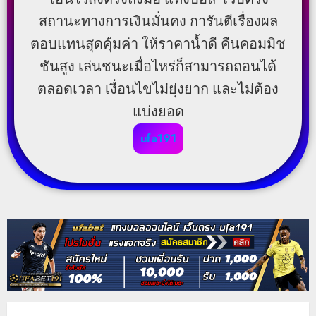
สถานะทางการเงินมั่นคง การันตีเรื่องผล
ตอบแทนสุดคุ้มค่า ให้ราคาน้ำดี คืนคอมมิช
ชันสูง เล่นชนะเมื่อไหร่ก็สามารถถอนได้
ตลอดเวลา เงื่อนไขไม่ยุ่งยาก และไม่ต้อง
แบ่งยอด
ufa191