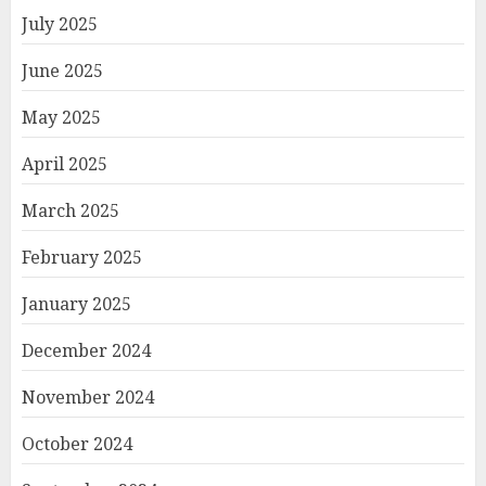
July 2025
June 2025
May 2025
April 2025
March 2025
February 2025
January 2025
December 2024
November 2024
October 2024