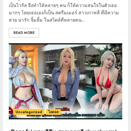
เป็นไวรัล จึงทำให้หลายๆ คน ก็ให้ความสนใจในตัวเธอ
มากๆ โดยเธอเองก็เป็น สตรีมเมอร์ สาวเกาหลี ที่มีความ
สวย น่ารัก จิ้มลิ้ม ในสไตล์ที่หลายคน...
READ MORE
Uncategorized
ไอดอล