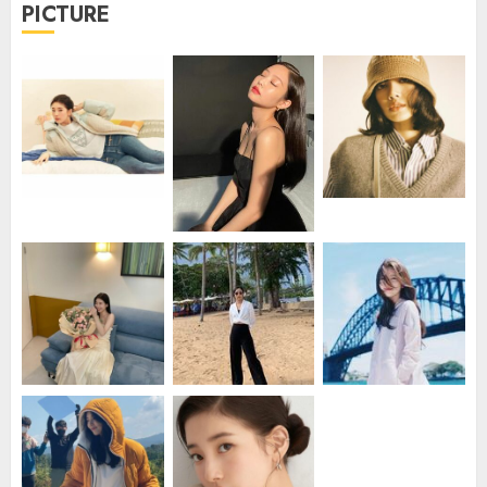
PICTURE