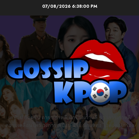
Skip
07/08/2026
6:38:01 PM
to
content
เคป๊อป ก๊อตซิป ดาราเกาหลี นักร้องเกาหลี ข่าวสารเกาหลี
ความเคลื่อนไหว วงการเคป๊อป ซีรี่ย์ นักแสดง ไอดอล นักร้อง