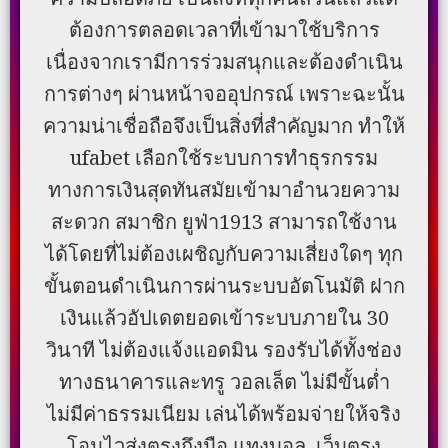
ต้องการตลอดเวลาที่เข้ามาใช้บริการ
เนื่องจากเรามีการร่วมสนุกและต้องดำเนิน
การต่างๆ ผ่านหน้าจออุปกรณ์ เพราะฉะนั้น
ความน่าเชื่อถือจึงเป็นสิ่งที่สำคัญมาก ทำให้
ufabet เลือกใช้ระบบการทำธุรกรรม
ทางการเงินสุดทันสมัยเข้ามาอำนวยความ
สะดวก สมาชิก ยูฟ่า1913 สามารถใช้งาน
ได้โดยที่ไม่ต้องเผชิญกับความเสี่ยงใดๆ ทุก
ขั้นตอนดำเนินการผ่านระบบอัตโนมัติ ฝาก
เงินแล้วอัปเดตยอดเข้าระบบภายใน 30
วินาที ไม่ต้องแจ้งแอดมิน รองรับได้ทั้งช่อง
ทางธนาคารและทรู วอลเล็ต ไม่มีขั้นต่ำ
ไม่มีค่าธรรมเนียม เล่นได้พร้อมจ่ายให้จริง
โอนไวส่งตรงถึงมือ แทงบอล เว็บตรง