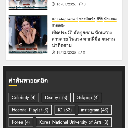
16/01/2026
0
Uncategorized
ข่าวบันเทิง
ซีรี่ย์
นักแสดง
ฝ่ายหญิง
เปิดประวัติ พัคจูฮยอน นักแสดง
สาวสวย ไฟแรง มากฝืมือ ผลงาน
น่าติดตาม
19/12/2025
0
คำค้นหายอดฮิต
Celebrity
(4)
Disney+
(3)
Gskpop
(4)
Hospital Playlist
(3)
IG
(33)
instagram
(43)
Korea
(4)
Korea National University of Arts
(3)