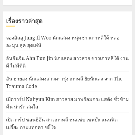
เรื่องราวล่าสุด
จองอิลอู Jung Il Woo นักแสดง หนุ่มชาวเกาหลีใต้ หล่อ
ละมุน ลุค สุดเท่ห์
อันอึนจิน Ahn Eun Jin นักแสดง สาวสวย ชาวเกาหลีใต้ งาน
ดี ไม่มีที่ติ
อัน ฮายอง นักแสดงสาวดาวรุ่ง เกาหลี ยัยนักเลง จาก The
Trauma Code
เปิดวาร์ป Nahyun Kim สาวสวย มาพร้อมกระแสดัง ชั่วข้าม
คืน น่ารัก สดใส
เปิดวาร์ป ซอนฮีอึน สาวเกาหลี หุ่นแซ่บ เชฟบ๊ะ แน่นฟิต
เปรี๊ยะ กระแทกตา ขยี้ใจ