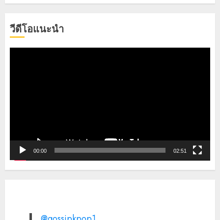
วีดีโอแนะนำ
Video
Player
00:00
02:51
@gossipkpop1