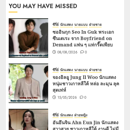
YOU MAY HAVE MISSED
ซีรี่ย์
นักแสดง
นายแบบ
ฝ่ายชาย
ซออินกุก Seo In Guk พระเอก
ซึนเดเระ จาก Boyfriend on
Demand แฟน ๆ แห่กรี๊ดเพียบ
08/08/2026
0
ซีรี่ย์
นักแสดง
นายแบบ
ฝ่ายชาย
จองอิลอู Jung Il Woo นักแสดง
หนุ่มชาวเกาหลีใต้ หล่อ ละมุน ลุค
สุดเท่ห์
15/05/2026
0
ซีรี่ย์
นักแสดง
ฝ่ายหญิง
อันอึนจิน Ahn Eun Jin นักแสดง
สาวสวย ชาวเกาหลีใต้ งานดี ไม่มี