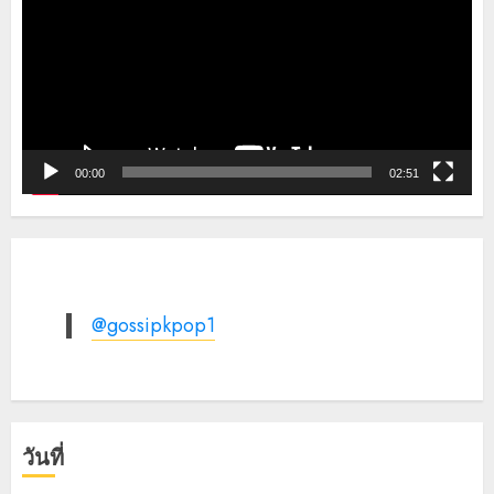
00:00
02:51
@gossipkpop1
วันที่