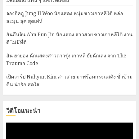
จองอิลอู Jung Il Woo นักแสดง หนุ่มชาวเกาหลีใต้ หล่อ
ละมุน ลุค สุดเท่ห์
อันอึนจิน Ahn Eun Jin นักแสดง สาวสวย ชาวเกาหลีใต้ งาน
ดี ไม่มีที่ติ
อัน ฮายอง นักแสดงสาวดาวรุ่ง เกาหลี ยัยนักเลง จาก The
Trauma Code
เปิดวาร์ป Nahyun Kim สาวสวย มาพร้อมกระแสดัง ชั่วข้าม
คืน น่ารัก สดใส
วีดีโอแนะนำ
Video
Player