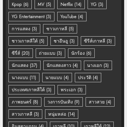
Kpop
(6)
MV
(5)
Netflix
(14)
YG
(3)
YG Entertainment
(3)
YouTube
(4)
การแสดง
(3)
ชาวเกาหลี
(5)
ชาวเกาหลีใต้
(5)
ชาอึนอู
(3)
ซีรีส์เกาหลี
(3)
ซีรี่ส์
(20)
ถ่ายแบบ
(3)
นักร้อง
(6)
นักแสดง
(37)
นักแสดงสาว
(4)
นางเอก
(3)
นางแบบ
(11)
นายแบบ
(4)
ประวัติ
(4)
ประเทศเกาหลีใต้
(3)
พระเอก
(3)
ภาพยนตร์
(8)
วงการบันเทิง
(9)
สาวสวย
(4)
สาวเกาหลี
(3)
หนุ่มหล่อ
(14)
อินสตาแกรม
(4)
เกาหลี
(10)
เกาหลีใต้
(12)