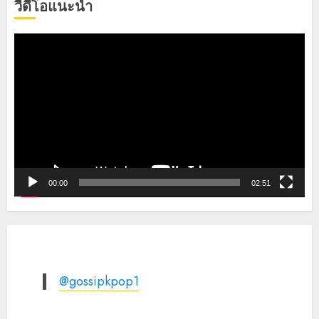
วีดีโอแนะนำ
Video
Player
00:00
02:51
@gossipkpop1