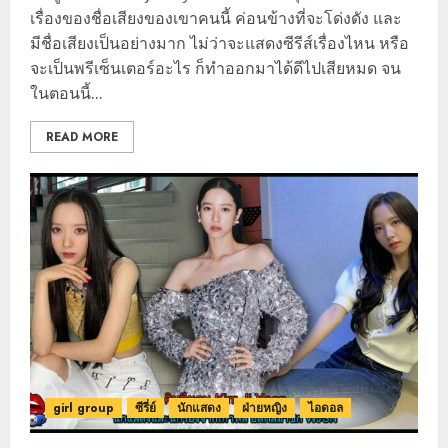
เรื่องของชื่อเสียงของเขาคนนี้ ค่อนข้างที่จะโด่งดัง และ
มีชื่อเสียงเป็นอย่างมาก ไม่ว่าจะแสดงซีรีส์เรื่องไหน หรือ
จะเป็นพรีเซ็นเตอร์อะไร ก็ทำออกมาได้ดีไปเสียหมด จน
ในตอนนี้...
READ MORE
girl group
ซีรี่ย์
นักแสดง
ฝ่ายหญิง
ไอดอล