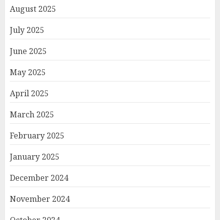
August 2025
July 2025
June 2025
May 2025
April 2025
March 2025
February 2025
January 2025
December 2024
November 2024