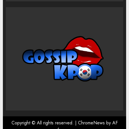
Copyright © All rights reserved.
|
ChromeNews
by AF