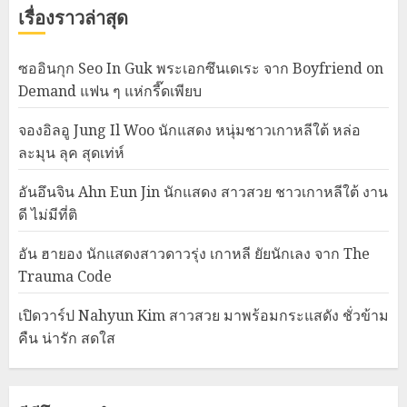
เรื่องราวล่าสุด
ซออินกุก Seo In Guk พระเอกซึนเดเระ จาก Boyfriend on
Demand แฟน ๆ แห่กรี๊ดเพียบ
จองอิลอู Jung Il Woo นักแสดง หนุ่มชาวเกาหลีใต้ หล่อ
ละมุน ลุค สุดเท่ห์
อันอึนจิน Ahn Eun Jin นักแสดง สาวสวย ชาวเกาหลีใต้ งาน
ดี ไม่มีที่ติ
อัน ฮายอง นักแสดงสาวดาวรุ่ง เกาหลี ยัยนักเลง จาก The
Trauma Code
เปิดวาร์ป Nahyun Kim สาวสวย มาพร้อมกระแสดัง ชั่วข้าม
คืน น่ารัก สดใส