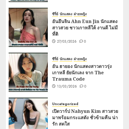
ซีรี่ย์
นักแสดง
ฝ่ายหญิง
อันอึนจิน Ahn Eun Jin นักแสดง
สาวสวย ชาวเกาหลีใต้ งานดี ไม่มี
ที่ติ
27/03/2026
0
ซีรี่ย์
นักแสดง
ฝ่ายหญิง
อัน ฮายอง นักแสดงสาวดาวรุ่ง
เกาหลี ยัยนักเลง จาก The
Trauma Code
13/03/2026
0
Uncategorized
เปิดวาร์ป Nahyun Kim สาวสวย
มาพร้อมกระแสดัง ชั่วข้ามคืน น่า
รัก สดใส