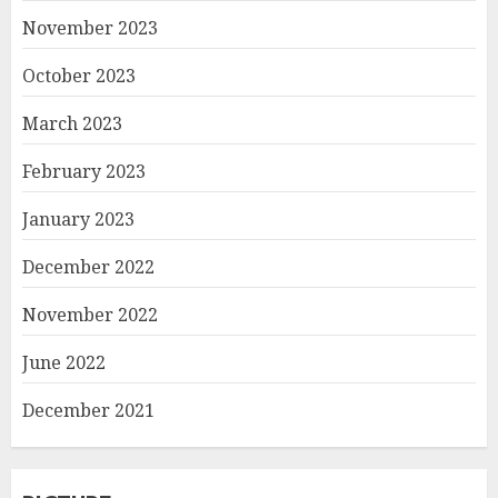
November 2023
October 2023
March 2023
February 2023
January 2023
December 2022
November 2022
June 2022
December 2021