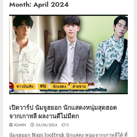
Month:
April 2024
ข่าวบันเทิง
ซีรี่ย์
นักแสดง
ฝ่ายชาย
เปิดวาร์ป นัมจูฮยอก นักแสดงหนุ่มสุดฮอต
จากเกาหลี ผลงานดีไม่มีตก
ADMIN
26/04/2024
0
นัมจูฮยอก Nam JooHyuk นักแสดง หนุ่มจากเกาหลีใต้ ที่