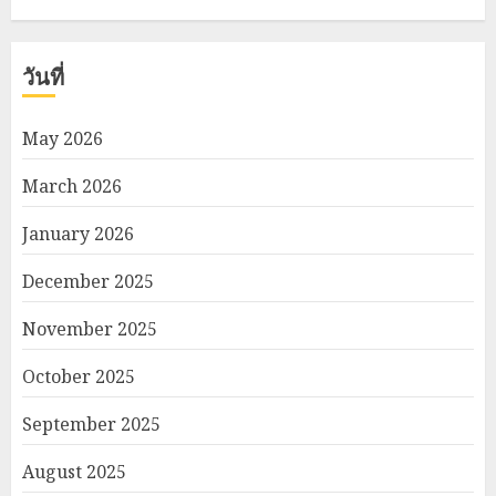
วันที่
May 2026
March 2026
January 2026
December 2025
November 2025
October 2025
September 2025
August 2025