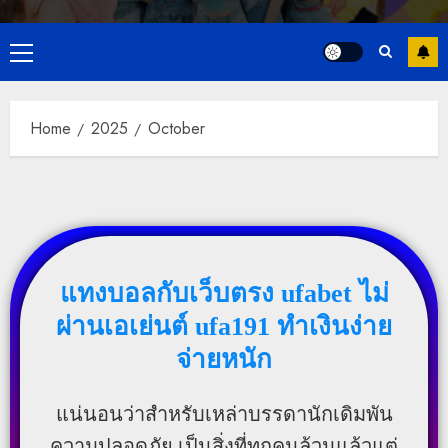
Primary
Menu
Home
2025
October
แทงบอลกับเว็บตรง ufabet ไม่
ผ่านเอเย่นต์ ufa191 ทำเงินง่าย
จ่ายหนัก
แน่นอนว่าสำหรับเหล่าบรรดานักเดิมพัน
ความปลอดภัย เป็นสิ่งที่ทุกคนล้วนแล้วแต่