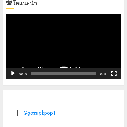
วีดีโอแนะนำ
Video
Player
00:00
02:51
@gossipkpop1