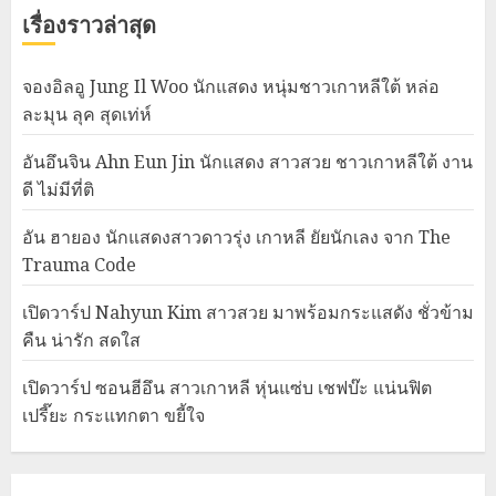
เรื่องราวล่าสุด
จองอิลอู Jung Il Woo นักแสดง หนุ่มชาวเกาหลีใต้ หล่อ
ละมุน ลุค สุดเท่ห์
อันอึนจิน Ahn Eun Jin นักแสดง สาวสวย ชาวเกาหลีใต้ งาน
ดี ไม่มีที่ติ
อัน ฮายอง นักแสดงสาวดาวรุ่ง เกาหลี ยัยนักเลง จาก The
Trauma Code
เปิดวาร์ป Nahyun Kim สาวสวย มาพร้อมกระแสดัง ชั่วข้าม
คืน น่ารัก สดใส
เปิดวาร์ป ซอนฮีอึน สาวเกาหลี หุ่นแซ่บ เชฟบ๊ะ แน่นฟิต
เปรี๊ยะ กระแทกตา ขยี้ใจ