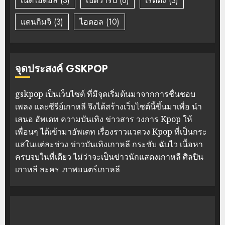
เน็ตไอดอล
(3)
เปิดวาร์ป
(6)
เรตติ้ง
(3)
แดนกิมจิ
(3)
ไอดอล
(10)
จุดประสงค์ GSKPOP
gskpop เป็นเว็บไซต์ ที่มีจุดเริ่มต้นมาจากการชื่นชอบ
เพลง และซีรีย์เกาหลี จึงได้สร้างเว็บไซต์นี้ขึ้นมาเพื่อ นำ
เสนอ อัพเดท ความบันเทิง ข่าวสาร วงการ Kpop ให้
เพื่อนๆ ได้เข้ามาอัพเดท เรื่องราวแวดวง Kpop ที่เป็นกระ
แสในแต่ละช่วง ข่าวบันเทิงเกาหลี กระชับ ฉับไว เนื้อหา
ครบจบในที่เดียว ไม่ว่าจะเป็นข่าวนักแสดงเกาหลี ศิลปิน
เกาหลี ละคร-ภาพยนตร์เกาหลี