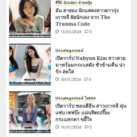
ซีรี่ย์
นักแสดง
ฝ่ายหญิง
อัน ฮายอง นักแสดงสาวดาวรุ่ง
เกาหลี ยัยนักเลง จาก The
Trauma Code
13/03/2026
0
Uncategorized
เปิดวาร์ป Nahyun Kim สาวสวย
มาพร้อมกระแสดัง ชั่วข้ามคืน น่า
รัก สดใส
30/01/2026
0
Uncategorized
ไอดอล
เปิดวาร์ป ซอนฮีอึน สาวเกาหลี หุ่น
แซ่บ เชฟบ๊ะ แน่นฟิตเปรี๊ยะ
กระแทกตา ขยี้ใจ
16/01/2026
0