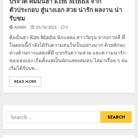
ประวัติ คิมมินฮา Kim Minha จาก
ตัวประกอบ สู่นางเอก สวย น่ารัก ผลงาน น่า
รับชม
ADMIN
03/10/2025
0
คิมมินฮา Kim Minha นักแสดง สาววัยรุ่น จากเกาหลี ที่
ในตอนนี้กำลังได้รับความสนใจเป็นอย่างมาก ด้วยทักษะ
ทางด้านการแสดงที่ดี บวกกับความสวย และความน่ารัก
ของเธอเอง เริ่มตั้งแต่เป็นนักแสดงสมทบ ไล่มาเรื่อย ๆ จน
เริ่มได้รับบท...
READ MORE
Search
for: