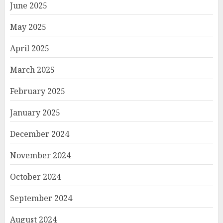
June 2025
May 2025
April 2025
March 2025
February 2025
January 2025
December 2024
November 2024
October 2024
September 2024
August 2024