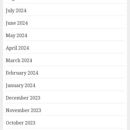
July 2024
June 2024
May 2024
April 2024
March 2024
February 2024
January 2024
December 2023
November 2023
October 2023