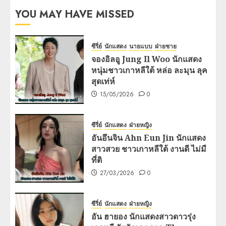
YOU MAY HAVE MISSED
ซีรี่ย์
นักแสดง
นายแบบ
ฝ่ายชาย
จองอิลอู Jung Il Woo นักแสดง
หนุ่มชาวเกาหลีใต้ หล่อ ละมุน ลุค
สุดเท่ห์
15/05/2026
0
ซีรี่ย์
นักแสดง
ฝ่ายหญิง
อันอึนจิน Ahn Eun Jin นักแสดง
สาวสวย ชาวเกาหลีใต้ งานดี ไม่มี
ที่ติ
27/03/2026
0
ซีรี่ย์
นักแสดง
ฝ่ายหญิง
อัน ฮายอง นักแสดงสาวดาวรุ่ง