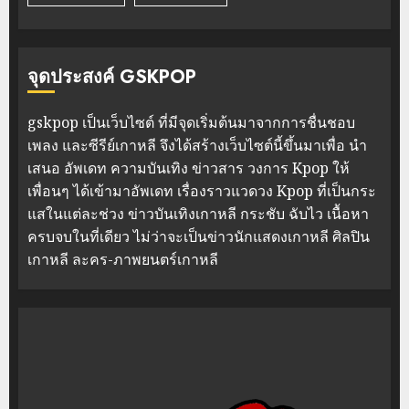
จุดประสงค์ GSKPOP
gskpop เป็นเว็บไซต์ ที่มีจุดเริ่มต้นมาจากการชื่นชอบ
เพลง และซีรีย์เกาหลี จึงได้สร้างเว็บไซต์นี้ขึ้นมาเพื่อ นำ
เสนอ อัพเดท ความบันเทิง ข่าวสาร วงการ Kpop ให้
เพื่อนๆ ได้เข้ามาอัพเดท เรื่องราวแวดวง Kpop ที่เป็นกระ
แสในแต่ละช่วง ข่าวบันเทิงเกาหลี กระชับ ฉับไว เนื้อหา
ครบจบในที่เดียว ไม่ว่าจะเป็นข่าวนักแสดงเกาหลี ศิลปิน
เกาหลี ละคร-ภาพยนตร์เกาหลี