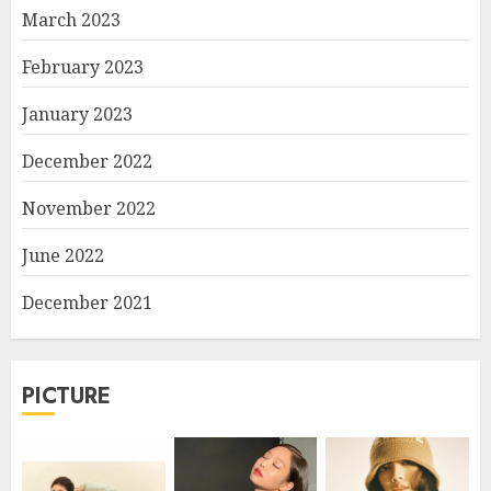
March 2023
February 2023
January 2023
December 2022
November 2022
June 2022
December 2021
PICTURE