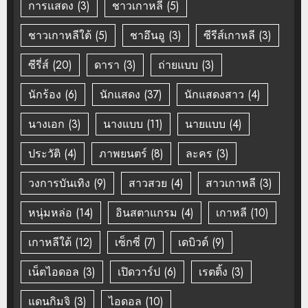
การแสดง
(3)
ชาวเกาหลี
(5)
ชาวเกาหลีใต้
(5)
ชาอึนอู
(3)
ซีรีส์เกาหลี
(3)
ซีรี่ส์
(20)
ดารา
(3)
ถ่ายแบบ
(3)
นักร้อง
(6)
นักแสดง
(37)
นักแสดงสาว
(4)
นางเอก
(3)
นางแบบ
(11)
นายแบบ
(4)
ประวัติ
(4)
ภาพยนตร์
(8)
ละคร
(3)
วงการบันเทิง
(9)
สาวสวย
(4)
สาวเกาหลี
(3)
หนุ่มหล่อ
(14)
อินสตาแกรม
(4)
เกาหลี
(10)
เกาหลีใต้
(12)
เซ็กซี่
(7)
เดบิวต์
(9)
เน็ตไอดอล
(3)
เปิดวาร์ป
(6)
เรตติ้ง
(3)
แดนกิมจิ
(3)
ไอดอล
(10)