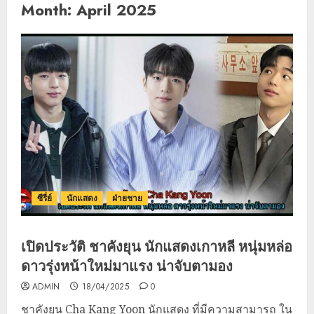
Month:
April 2025
ซีรี่ย์
นักแสดง
ฝ่ายชาย
เปิดประวัติ ชาคังยุน นักแสดงเกาหลี หนุ่มหล่อ
ดาวรุ่งหน้าใหม่มาแรง น่าจับตามอง
ADMIN
18/04/2025
0
ชาคังยุน Cha Kang Yoon นักแสดง ที่มีความสามารถ ใน