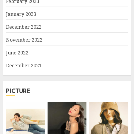
February 2023
January 2023
December 2022
November 2022
June 2022
December 2021
PICTURE