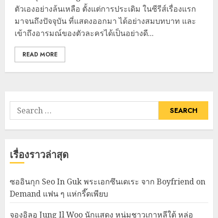
ตัวเองอย่างล้นเหลือ ตั้งแต่การประเดิม ในซีรีส์เรื่องแรก
มาจนถึงปัจจุบัน ที่แสดงออกมา ได้อย่างสมบทบาท และ
เข้าถึงอารมณ์ของตัวละครได้เป็นอย่างดี...
READ MORE
Search
for:
เรื่องราวล่าสุด
ซออินกุก Seo In Guk พระเอกซึนเดเระ จาก Boyfriend on
Demand แฟน ๆ แห่กรี๊ดเพียบ
จองอิลอู Jung Il Woo นักแสดง หนุ่มชาวเกาหลีใต้ หล่อ