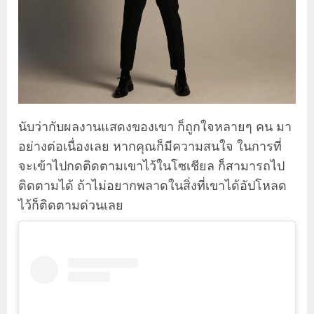
นับว่ากับผลงานแสดงของเขา ก็ถูกใจหลายๆ คน มา
อย่างต่อเนื่องเลย หากคุณก็มีความสนใจ ในการที่
จะเข้าไปกดติดตามเขาไว้ในโซเชียล ก็สามารถไป
ติดตามได้ ถ้าไม่อยากพลาดในสิ่งที่เขาได้อัปโหลด
ไว้ก็ติดตามด่วนเลย