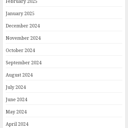
February 2025
January 2025
December 2024
November 2024
October 2024
September 2024
August 2024
July 2024
June 2024
May 2024
April 2024