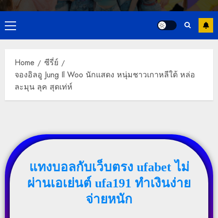
Primary
Menu
Home
ซีรี่ย์
จองอิลอู Jung Il Woo นักแสดง หนุ่มชาวเกาหลีใต้ หล่อ
ละมุน ลุค สุดเท่ห์
แทงบอลกับเว็บตรง ufabet ไม่
ผ่านเอเย่นต์ ufa191 ทำเงินง่าย
จ่ายหนัก