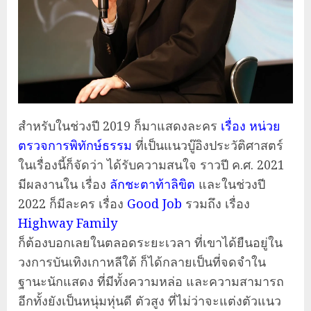
สำหรับในช่วงปี 2019 ก็มาแสดงละคร
เรื่อง หน่วย
ตรวจการพิทักษ์ธรรม
ที่เป็นแนวบู๊อิงประวัติศาสตร์
ในเรื่องนี้ก็จัดว่า ได้รับความสนใจ ราวปี ค.ศ. 2021
มีผลงานใน เรื่อง
ลักชะตาท้าลิขิต
และในช่วงปี
2022 ก็มีละคร เรื่อง
Good Job
รวมถึง เรื่อง
Highway Family
ก็ต้องบอกเลยในตลอดระยะเวลา ที่เขาได้ยืนอยู่ใน
วงการบันเทิงเกาหลีใต้ ก็ได้กลายเป็นที่จดจำใน
ฐานะนักแสดง ที่มีทั้งความหล่อ และความสามารถ
อีกทั้งยังเป็นหนุ่มหุ่นดี ตัวสูง ที่ไม่ว่าจะแต่งตัวแนว