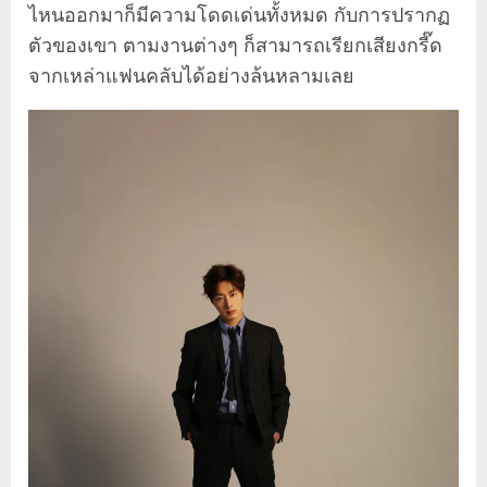
ไหนออกมาก็มีความโดดเด่นทั้งหมด กับการปรากฏ
ตัวของเขา ตามงานต่างๆ ก็สามารถเรียกเสียงกรี๊ด
จากเหล่าแฟนคลับได้อย่างล้นหลามเลย