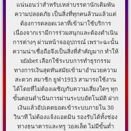
แน่นอนว่าสำหรับเหล่าบรรดานักเดิมพัน
ความปลอดภัย เป็นสิ่งที่ทุกคนล้วนแล้วแต่
ต้องการตลอดเวลาที่เข้ามาใช้บริการ
เนื่องจากเรามีการร่วมสนุกและต้องดำเนิน
การต่างๆ ผ่านหน้าจออุปกรณ์ เพราะฉะนั้น
ความน่าเชื่อถือจึงเป็นสิ่งที่สำคัญมาก ทำให้
ufabet เลือกใช้ระบบการทำธุรกรรม
ทางการเงินสุดทันสมัยเข้ามาอำนวยความ
สะดวก สมาชิก ยูฟ่า1913 สามารถใช้งาน
ได้โดยที่ไม่ต้องเผชิญกับความเสี่ยงใดๆ ทุก
ขั้นตอนดำเนินการผ่านระบบอัตโนมัติ ฝาก
เงินแล้วอัปเดตยอดเข้าระบบภายใน 30
วินาที ไม่ต้องแจ้งแอดมิน รองรับได้ทั้งช่อง
ทางธนาคารและทรู วอลเล็ต ไม่มีขั้นต่ำ