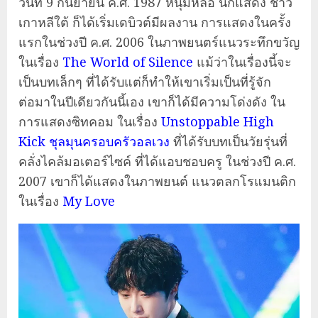
วันที่ 9 กันยายน ค.ศ. 1987 หนุ่มหล่อ นักแสดง ชาว
เกาหลีใต้ ก็ได้เริ่มเดบิวต์มีผลงาน การแสดงในครั้ง
แรกในช่วงปี ค.ศ. 2006 ในภาพยนตร์แนวระทึกขวัญ
ในเรื่อง
The World of Silence
แม้ว่าในเรื่องนี้จะ
เป็นบทเล็กๆ ที่ได้รับแต่ก็ทำให้เขาเริ่มเป็นที่รู้จัก
ต่อมาในปีเดียวกันนี้เอง เขาก็ได้มีความโด่งดัง ใน
การแสดงซิทคอม ในเรื่อง
Unstoppable High
Kick ชุลมุนครอบครัวอลเวง
ที่ได้รับบทเป็นวัยรุ่นที่
คลั่งไคล้มอเตอร์ไซค์ ที่ได้แอบชอบครู ในช่วงปี ค.ศ.
2007 เขาก็ได้แสดงในภาพยนต์ แนวตลกโรแมนติก
ในเรื่อง
My Love