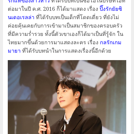
รักแท้ของสาวห้าว
ที่ได้รับบทเป็นซีอีโอในบริษัทไอที
ต่อมาในปี ค.ศ. 2016 ก็ได้มาแสดง เรื่อง
ปิ๊งรักยัยซิ
นเดอเรลล่า
ที่ได้รับบทเป็นเด็กที่โดดเดี่ยว ที่ยังไม่
ค่อยคุ้นเคยกับการเข้ามาเป็นสมาชิกของครอบครัว
ที่มีความร่ำรวย ทั้งนี้ตัวเขาเองก็ได้มาเป็นที่รู้จัก ใน
ไทยมากขึ้นด้วยการมาแสดงละคร เรื่อง
กลรักเกม
มายา
ที่ได้รับบทนำในการแสดงเรื่องนี้อีกด้วย