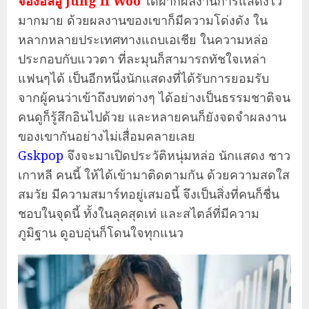
จองอิลอู Jung Il Woo
ได้ฝากผลงานการแสดงไว้
มากมาย ด้วยผลงานของเขาก็มีความโด่งดัง ใน
หลากหลายประเทศทางแถบเอเชีย ในความหล่อ
ประกอบกับแววตา ที่ละมุนก็สามารถทัชใจเหล่า
แฟนๆได้ เป็นอีกหนึ่งนักแสดงที่ได้รับการยอมรับ
จากผู้คนว่าเข้าถึงบทต่างๆ ได้อย่างเป็นธรรมชาติจน
คนดูก็รู้สึกอินไปด้วย และหลายคนก็ยังจดจำผลงาน
ของเขากันอย่างไม่เสื่อมคลายเลย
Gskpop
จึงจะมาเปิดประวัติหนุ่มหล่อ นักแสดง ชาว
เกาหลี คนนี้ ให้ได้เข้ามาติดตามกัน ด้วยความสดใส
สมวัย มีความสมาร์ทอยู่เสมอนี้ จึงเป็นสิ่งที่คนก็ชื่น
ชอบในจุดนี้ ทั้งในลุคสุดเท่ และสไตล์ที่มีความ
ภูมิฐาน ดูอบอุ่นก็โดนใจทุกแนว