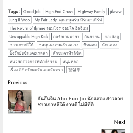
Tags:
Good Job
High-End Crush
Highway Family
jilwww
Jung Il Woo
My Fair Lady คุณหนูครับ มีรักมาเสิร์ฟ
The Return of Iljimae จอมโจร จอมใจ อิลจิแม
Unstoppable High Kick
กลรักเกมมายา
กันยายน
จองอิลอู
ชาวเกาหลีใต้
ชุลมุนครอบครัวอลเวง
ซิทคอม
นักแสดง
ปิ๊งรักยัยซินเดอเรลล่า
ลักชะตาท้าลิขิต
หน่วยตรวจการพิทักษ์ธรรม
หนุ่มหล่อ
เรื่อง ลิขิตรักตะวันและจันทรา
정일우
Post
Previous
navigation
อันอึนจิน Ahn Eun Jin นักแสดง สาวสวย
Pre
ชาวเกาหลีใต้ งานดี ไม่มีที่ติ
pos
Next