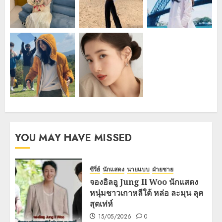
YOU MAY HAVE MISSED
ซีรี่ย์
นักแสดง
นายแบบ
ฝ่ายชาย
จองอิลอู Jung Il Woo นักแสดง
หนุ่มชาวเกาหลีใต้ หล่อ ละมุน ลุค
สุดเท่ห์
15/05/2026
0