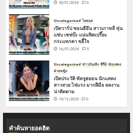
30/01/2026
0
Uncategorized
ไอดอล
เปิดวาร์ป ซอนฮีอึน สาวเกาหลี หุ่น
แซ่บ เชฟบ๊ะ แน่นฟิตเปรี๊ยะ
กระแทกตา ขยี้ใจ
16/01/2026
0
Uncategorized
ข่าวบันเทิง
ซีรี่ย์
นักแสดง
ฝ่ายหญิง
เปิดประวัติ พัคจูฮยอน นักแสดง
สาวสวย ไฟแรง มากฝืมือ ผลงาน
น่าติดตาม
19/12/2025
0
คำค้นหายอดฮิต