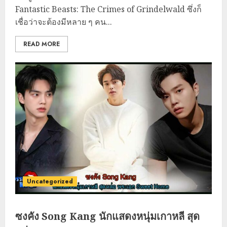
Fantastic Beasts: The Crimes of Grindelwald ซึ่งก็
เชื่อว่าจะต้องมีหลาย ๆ คน...
READ MORE
Uncategorized
ซงคัง Song Kang นักแสดงหนุ่มเกาหลี สุด