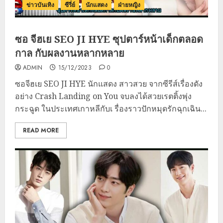
ข่าวบันเทิง
ซีรี่ย์
นักแสดง
ฝ่ายหญิง
ซอ จีฮเย SEO JI HYE ซุปตาร์หน้าเด็กตลอด
กาล กับผลงานหลากหลาย
ADMIN
15/12/2023
0
ซอจีฮเย SEO JI HYE นักแสดง สาวสวย จากซีรีส์เรื่องดัง
อย่าง Crash Landing on You จบลงได้สวยเรตติ้งพุ่ง
กระฉูด ในประเทศเกาหลีกับเ รื่องราวปักหมุดรักฉุกเฉิน...
READ MORE