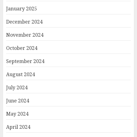
January 2025
December 2024
November 2024
October 2024
September 2024
August 2024
July 2024
June 2024
May 2024
April 2024