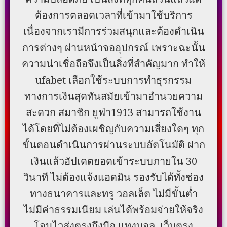
ต้องการตลอดเวลาที่เข้ามาใช้บริการ
เนื่องจากเรามีการร่วมสนุกและต้องดำเนิน
การต่างๆ ผ่านหน้าจออุปกรณ์ เพราะฉะนั้น
ความน่าเชื่อถือจึงเป็นสิ่งที่สำคัญมาก ทำให้
ufabet เลือกใช้ระบบการทำธุรกรรม
ทางการเงินสุดทันสมัยเข้ามาอำนวยความ
สะดวก สมาชิก ยูฟ่า1913 สามารถใช้งาน
ได้โดยที่ไม่ต้องเผชิญกับความเสี่ยงใดๆ ทุก
ขั้นตอนดำเนินการผ่านระบบอัตโนมัติ ฝาก
เงินแล้วอัปเดตยอดเข้าระบบภายใน 30
วินาที ไม่ต้องแจ้งแอดมิน รองรับได้ทั้งช่อง
ทางธนาคารและทรู วอลเล็ต ไม่มีขั้นต่ำ
ไม่มีค่าธรรมเนียม เล่นได้พร้อมจ่ายให้จริง
โอนไวส่งตรงถึงมือ แทงบอล เว็บตรง