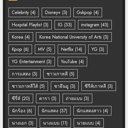
Celebrity
(4)
Disney+
(3)
Gskpop
(4)
Hospital Playlist
(3)
IG
(33)
instagram
(43)
Korea
(4)
Korea National University of Arts
(3)
Kpop
(6)
MV
(5)
Netflix
(14)
YG
(3)
YG Entertainment
(3)
YouTube
(4)
การแสดง
(3)
ชาวเกาหลี
(5)
ชาวเกาหลีใต้
(5)
ชาอึนอู
(3)
ซีรีส์เกาหลี
(3)
ซีรี่ส์
(20)
ดารา
(3)
ถ่ายแบบ
(3)
นักร้อง
(6)
นักแสดง
(37)
นักแสดงสาว
(4)
นางเอก
(3)
นางแบบ
(11)
นายแบบ
(4)