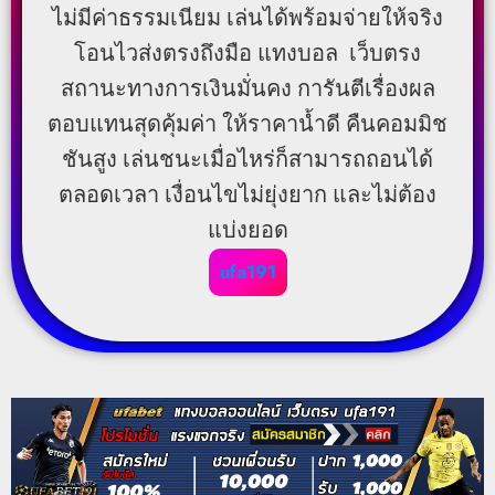
ไม่มีค่าธรรมเนียม เล่นได้พร้อมจ่ายให้จริง
โอนไวส่งตรงถึงมือ แทงบอล เว็บตรง
สถานะทางการเงินมั่นคง การันตีเรื่องผล
ตอบแทนสุดคุ้มค่า ให้ราคาน้ำดี คืนคอมมิช
ชันสูง เล่นชนะเมื่อไหร่ก็สามารถถอนได้
ตลอดเวลา เงื่อนไขไม่ยุ่งยาก และไม่ต้อง
แบ่งยอด
ufa191