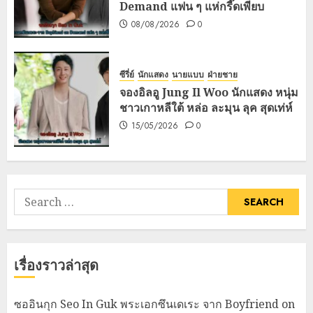
Demand แฟน ๆ แห่กรี๊ดเพียบ
08/08/2026
0
ซีรี่ย์
นักแสดง
นายแบบ
ฝ่ายชาย
จองอิลอู Jung Il Woo นักแสดง หนุ่ม
ชาวเกาหลีใต้ หล่อ ละมุน ลุค สุดเท่ห์
15/05/2026
0
Search
for:
เรื่องราวล่าสุด
ซออินกุก Seo In Guk พระเอกซึนเดเระ จาก Boyfriend on