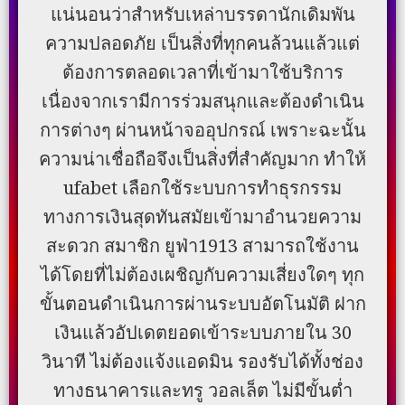
แน่นอนว่าสำหรับเหล่าบรรดานักเดิมพัน
ความปลอดภัย เป็นสิ่งที่ทุกคนล้วนแล้วแต่
ต้องการตลอดเวลาที่เข้ามาใช้บริการ
เนื่องจากเรามีการร่วมสนุกและต้องดำเนิน
การต่างๆ ผ่านหน้าจออุปกรณ์ เพราะฉะนั้น
ความน่าเชื่อถือจึงเป็นสิ่งที่สำคัญมาก ทำให้
ufabet เลือกใช้ระบบการทำธุรกรรม
ทางการเงินสุดทันสมัยเข้ามาอำนวยความ
สะดวก สมาชิก ยูฟ่า1913 สามารถใช้งาน
ได้โดยที่ไม่ต้องเผชิญกับความเสี่ยงใดๆ ทุก
ขั้นตอนดำเนินการผ่านระบบอัตโนมัติ ฝาก
เงินแล้วอัปเดตยอดเข้าระบบภายใน 30
วินาที ไม่ต้องแจ้งแอดมิน รองรับได้ทั้งช่อง
ทางธนาคารและทรู วอลเล็ต ไม่มีขั้นต่ำ