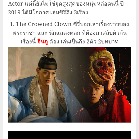
Actor แต่นี้ยังไม่ใช่จุดสูงสุดของหนุ่มหล่อคนนี้ ปี
2019 ได้มีโอกาศ เล่นซีรี่ถึง 3เรื่อง
1. The Crowned Clown ซีรี่บอกเล่าเรื่องราวของ
พระราชา และ นักแสดงตลก ที่ต้องมาสลับตัวกัน
เรื่องนี้
จินกู
ต้อง เล่นเป็นถึง 2ตัว 2บทบาท