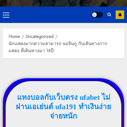
Primary
Menu
Home
Uncategorized
นักแสดงมากความสามารถ ยอจินกู กับเส้นทางการ
แสดง ที่เดินทางมา 16ปี
แทงบอลกับเว็บตรง ufabet ไม่
ผ่านเอเย่นต์ ufa191 ทำเงินง่าย
จ่ายหนัก