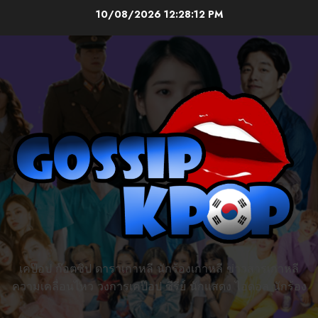
Skip
10/08/2026
12:28:13 PM
to
content
เคป๊อป ก๊อตซิป ดาราเกาหลี นักร้องเกาหลี ข่าวสารเกาหลี
ความเคลื่อนไหว วงการเคป๊อป ซีรี่ย์ นักแสดง ไอดอล นักร้อง