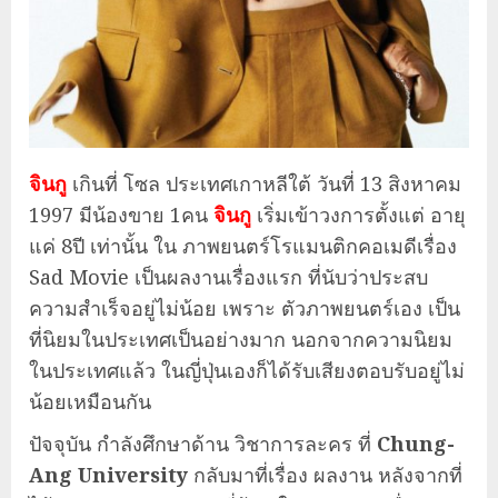
จินกู
เกินที่ โซล ประเทศเกาหลีใต้ วันที่ 13 สิงหาคม
1997 มีน้องขาย 1คน
จินกู
เริ่มเข้าวงการตั้งแต่ อายุ
แค่ 8ปี เท่านั้น ใน ภาพยนตร์โรแมนติกคอเมดีเรื่อง
Sad Movie เป็นผลงานเรื่องแรก ที่นับว่าประสบ
ความสำเร็จอยู่ไม่น้อย เพราะ ตัวภาพยนตร์เอง เป็น
ที่นิยมในประเทศเป็นอย่างมาก นอกจากความนิยม
ในประเทศแล้ว ในญี่ปุ่นเองก็ได้รับเสียงตอบรับอยู่ไม่
น้อยเหมือนกัน
ปัจจุบัน กำลังศึกษาด้าน วิชาการละคร ที่
Chung-
Ang University
กลับมาที่เรื่อง ผลงาน หลังจากที่