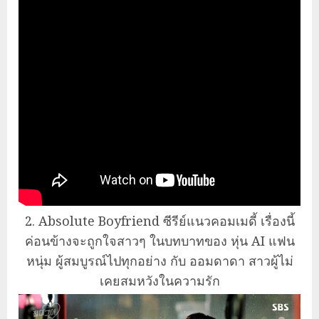
2. Absolute Boyfriend ซีรีย์แนวคอมเมดี้ เรื่องนี้
ค่อนข้างจะถูกใจสาวๆ ในบทบาทของ หุ่น AI แฟน
หนุ่ม ผู้สมบูรณ์ไปทุกอย่าง กับ ออมดาดา สาวผู้ไม่
เคยสมหวังในความรัก