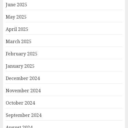
June 2025
May 2025
April 2025
March 2025
February 2025
January 2025
December 2024
November 2024
October 2024
September 2024
August 2024