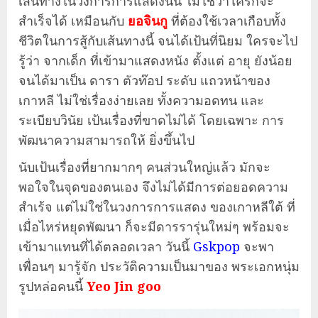
เส้นทางในวงการการแสดงนั้น ไม่ใช่ว่าใครก็จะ
สำเร็จได้ เหมือนกับ
ยอจินกู
ที่ต้องใช้เวลาเกือบทั้ง
ชีวิตในการสู้กับเส้นทางนี้ จนได้เป้นที่นิยม ใครจะไป
รู้ว่า จากเด็ก ที่เข้ามาแสดงหนัง ตั้งแต่ อายุ ยังน้อย
จนได้มาเป็น ดารา ตัวท๊อป ระดับ แถวหน้าของ
เกาหลี ไม่ใช่เรื่องง่ายเลย ทั้งความอดทน และ
ระเบียบวินัย เป้นเรื่องที่ขาดไม่ได้ โดยเฉพาะ การ
พัฒนาความสามารถให้ ยิ่งขึ้นไป
นับเป้นเรื่องที่ยากมากๆ คนส่วนใหญ่แล้ว มักจะ
พอใจในจุดของตนเอง จึงไม่ได้มีการต่อยอดความ
สำเร้จ แต่ไม่ใช่ในวงการการแสดง ของเกาหลีใต้ ที่
เมื่อไหร่หยุดพัฒนา ก็จะมีดารรารุ่นใหม่ๆ พร้อมจะ
เข้ามาแทนที่ได้ตลอดเวลา วันนี้
Gskpop
จะพา
เพื่อนๆ มารู้จัก ประวัติความเป็นมาของ พระเอกหนุ่ม
รูปหล่อคนนี้
Yeo Jin goo