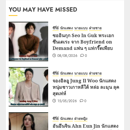
YOU MAY HAVE MISSED
ซีรี่ย์
นักแสดง
นายแบบ
ฝ่ายชาย
ซออินกุก Seo In Guk พระเอก
ซึนเดเระ จาก Boyfriend on
Demand แฟน ๆ แห่กรี๊ดเพียบ
08/08/2026
0
ซีรี่ย์
นักแสดง
นายแบบ
ฝ่ายชาย
จองอิลอู Jung Il Woo นักแสดง
หนุ่มชาวเกาหลีใต้ หล่อ ละมุน ลุค
สุดเท่ห์
15/05/2026
0
ซีรี่ย์
นักแสดง
ฝ่ายหญิง
อันอึนจิน Ahn Eun Jin นักแสดง