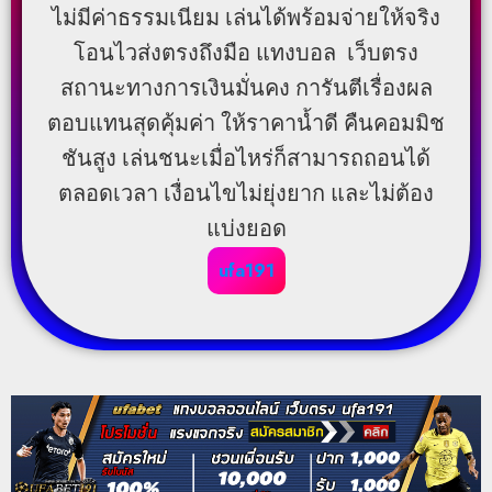
ไม่มีค่าธรรมเนียม เล่นได้พร้อมจ่ายให้จริง
โอนไวส่งตรงถึงมือ แทงบอล เว็บตรง
สถานะทางการเงินมั่นคง การันตีเรื่องผล
ตอบแทนสุดคุ้มค่า ให้ราคาน้ำดี คืนคอมมิช
ชันสูง เล่นชนะเมื่อไหร่ก็สามารถถอนได้
ตลอดเวลา เงื่อนไขไม่ยุ่งยาก และไม่ต้อง
แบ่งยอด
ufa191