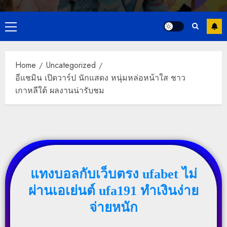
Primary
Menu
Home
Uncategorized
อีแชมิน เปิดวาร์ป นักแสดง หนุ่มหล่อหน้าใส ชาว
เกาหลีใต้ ผลงานน่ารับชม
แทงบอลกับเว็บตรง ufabet ไม่
ผ่านเอเย่นต์ ufa191 ทำเงินง่าย
จ่ายหนัก