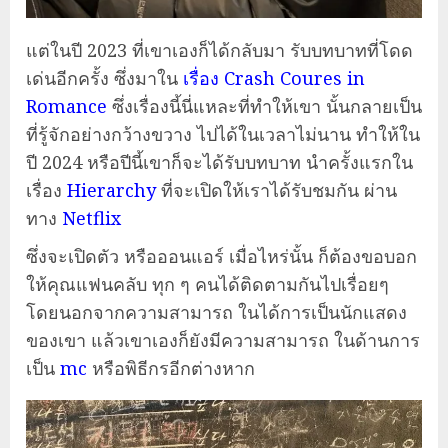
แต่ในปี 2023 ที่เขาเองก็ได้กลับมา รับบทบาทที่โดด
เด่นอีกครั้ง ซึ่งมาใน
เรื่อง Crash Coures in
Romance
ซึ่งเรื่องนี้นี่แหละที่ทำให้เขา นั้นกลายเป็น
ที่รู้จักอย่างกว้างขวาง ไปได้ในเวลาไม่นาน ทำให้ใน
ปี 2024 หรือปีนี้เขาก็จะได้รับบทบาท นำครั้งแรกใน
เรื่อง
Hierarchy
ที่จะเปิดให้เราได้รับชมกัน ผ่าน
ทาง
Netflix
ซึ่งจะเปิดตัว หรือออนแอร์ เมื่อไหร่นั้น ก็ต้องขอบอก
ให้คุณแฟนคลับ ทุก ๆ คนได้ติดตามกันไปเรื่อยๆ
โดยนอกจากความสามารถ ในได้การเป็นนักแสดง
ของเขา แล้วเขาเองก็ยังมีความสามารถ ในด้านการ
เป็น
mc
หรือพิธีกรอีกต่างหาก