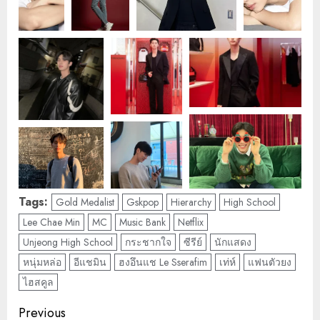
Tags:
Gold Medalist
Gskpop
Hierarchy
High School
Lee Chae Min
MC
Music Bank
Netflix
Unjeong High School
กระชากใจ
ซีรีย์
นักแสดง
หนุ่มหล่อ
อีแชมิน
ฮงอึนแช Le Sserafim
เท่ห์
แฟนตัวยง
ไฮสคูล
Post
Previous