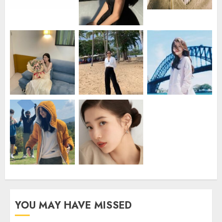
YOU MAY HAVE MISSED