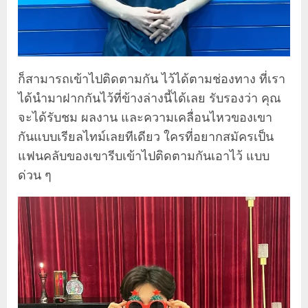
ก็สามารถเข้าไปติดตามกัน ไว้ได้ตามช่องทาง ที่เรา
ได้นำมาฝากกันไว้ที่ข้างล่างนี้ได้เลย รับรองว่า คุณ
จะได้รับชม ผลงาน และความเคลื่อนไหวของเขา
กันแบบเรียลไทม์เลยทีเดียว ใครที่อยากสมัครเป็น
แฟนคลับของเขารีบเข้าไปติดตามกันเอาไว้ แบบ
ด่วน ๆ