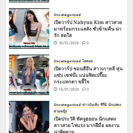
Uncategorized
เปิดวาร์ป Nahyun Kim สาวสวย
มาพร้อมกระแสดัง ชั่วข้ามคืน น่า
รัก สดใส
30/01/2026
0
Uncategorized
ไอดอล
เปิดวาร์ป ซอนฮีอึน สาวเกาหลี หุ่น
แซ่บ เชฟบ๊ะ แน่นฟิตเปรี๊ยะ
กระแทกตา ขยี้ใจ
16/01/2026
0
Uncategorized
ข่าวบันเทิง
ซีรี่ย์
นักแสดง
ฝ่ายหญิง
เปิดประวัติ พัคจูฮยอน นักแสดง
สาวสวย ไฟแรง มากฝืมือ ผลงาน
น่าติดตาม