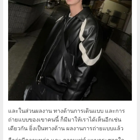
และในส่วนผลงาน ทางด้านการเดินแบบ และการ
ถ่ายแบบของเขาคนนี้ ก็มีมาให้เราได้เห็นอีกเช่น
เดียวกัน ยิ่งเป็นทางด้าน ผลงานการถ่ายแบบแล้ว
ถือว่ามีความหล่อ และ ความเท่ห์ แบบกระชากใจ