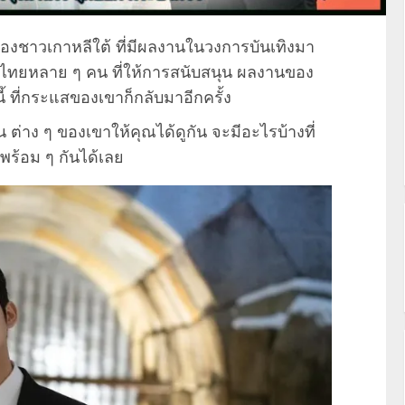
องชาวเกาหลีใต้ ที่มีผลงานในวงการบันเทิงมา
ทยหลาย ๆ คน ที่ให้การสนับสนุน ผลงานของ
ี้ ที่กระแสของเขาก็กลับมาอีกครั้ง
ต่าง ๆ ของเขาให้คุณได้ดูกัน จะมีอะไรบ้างที่
พร้อม ๆ กันได้เลย