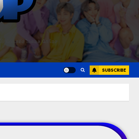
่ย์ นักแสดง ไอดอล นักร้อง
SUBSCRIBE