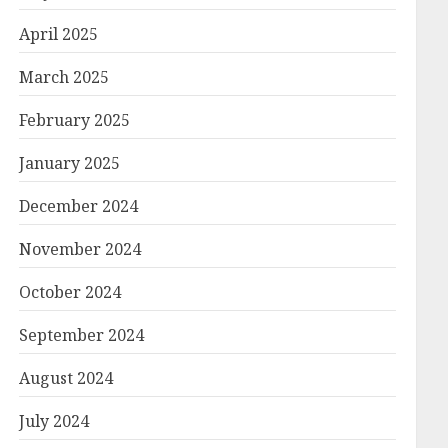
April 2025
March 2025
February 2025
January 2025
December 2024
November 2024
October 2024
September 2024
August 2024
July 2024