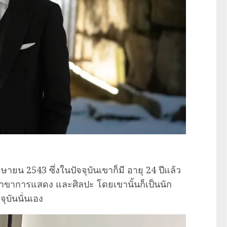
 เมษายน 2543 ซึ่งในปัจจุบันเขาก็มี อายุ 24 ปีแล้ว
ขาการแสดง และศิลปะ โดยเขานั้นก็เป็นนัก
ุบันนั่นเอง