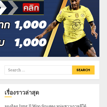
Search
for:
เรื่องราวล่าสุด
จองอิลอู Jung Il Woo นักแสดง หนุ่มชาวเกาหลีใต้