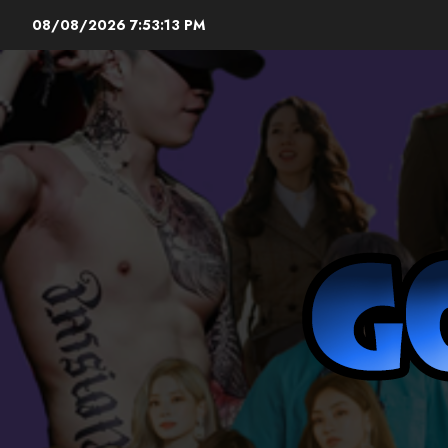
Skip
08/08/2026
7:53:15 PM
to
content