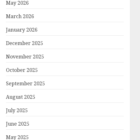
May 2026
March 2026
January 2026
December 2025
November 2025
October 2025
September 2025
August 2025
July 2025
June 2025
May 2025