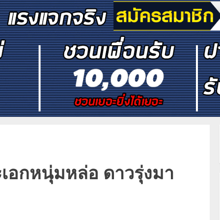
ะเอกหนุ่มหล่อ ดาวรุ่งมา