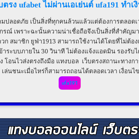
ตรง ufabet ไม่ผ่านเอเย่นต์ ufa191 ทำเงิ
ปลอดภัย เป็นสิ่งที่ทุกคนล้วนแล้วแต่ต้องการตลอดเวล
รณ์ เพราะฉะนั้นความน่าเชื่อถือจึงเป็นสิ่งที่สำคัญ
 สมาชิก ยูฟ่า1913 สามารถใช้งานได้โดยที่ไม่ต้อง
้าระบบภายใน 30 วินาที ไม่ต้องแจ้งแอดมิน รองรับได้
้จริง โอนไวส่งตรงถึงมือ แทงบอล เว็บตรงสถานะทางการเ
ง เล่นชนะเมื่อไหร่ก็สามารถถอนได้ตลอดเวลา เงื่อนไข
ufa191