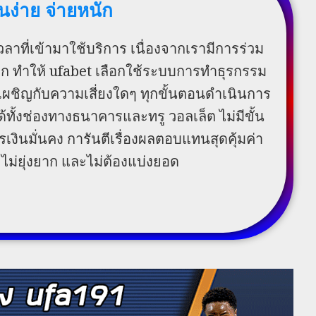
นง่าย จ่ายหนัก
าที่เข้ามาใช้บริการ เนื่องจากเรามีการร่วม
มาก ทำให้ ufabet เลือกใช้ระบบการทำธุรกรรม
เผชิญกับความเสี่ยงใดๆ ทุกขั้นตอนดำเนินการ
ทั้งช่องทางธนาคารและทรู วอลเล็ต ไม่มีขั้น
งินมั่นคง การันตีเรื่องผลตอบแทนสุดคุ้มค่า
ไม่ยุ่งยาก และไม่ต้องแบ่งยอด