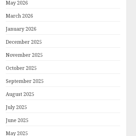
May 2026
March 2026
January 2026
December 2025
November 2025
October 2025
September 2025
August 2025
July 2025
June 2025
May 2025