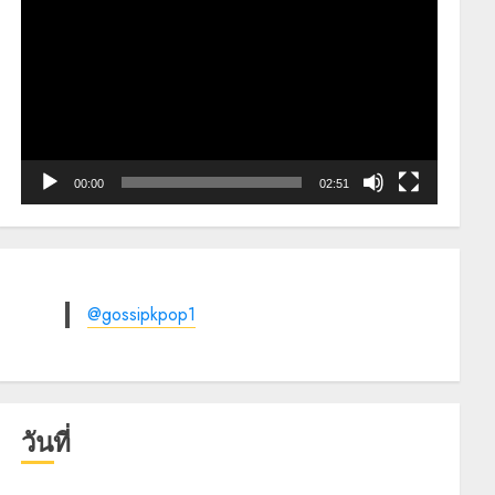
Player
00:00
02:51
@gossipkpop1
วันที่