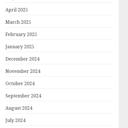
April 2025
March 2025
February 2025
January 2025
December 2024
November 2024
October 2024
September 2024
August 2024
July 2024