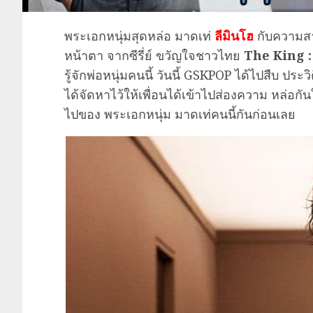
พระเอกหนุ่มสุดหล่อ มาดเท่
ลีมินโฮ
กับความสา
หน้าตา จากซีรี่ย์ ขวัญใจชาวไทย
The King 
รู้จักพ่อหนุ่มคนนี้ วันนี้ GSKPOP ได้ไปสืบ ประว
ได้จัดหาไว้ให้เพื่อนได้เข้าไปส่องความ หล่อกันใ
ไปของ พระเอกหนุ่ม มาดเท่คนนี้กันก่อนเลย