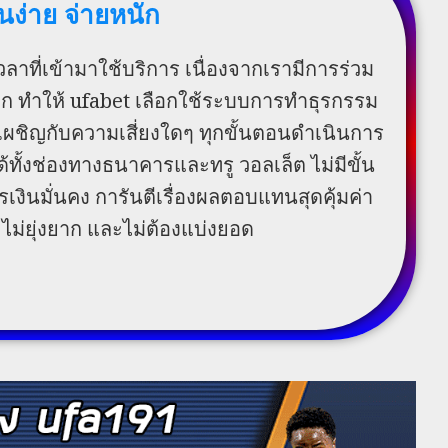
นง่าย จ่ายหนัก
าที่เข้ามาใช้บริการ เนื่องจากเรามีการร่วม
มาก ทำให้ ufabet เลือกใช้ระบบการทำธุรกรรม
เผชิญกับความเสี่ยงใดๆ ทุกขั้นตอนดำเนินการ
ทั้งช่องทางธนาคารและทรู วอลเล็ต ไม่มีขั้น
งินมั่นคง การันตีเรื่องผลตอบแทนสุดคุ้มค่า
ไม่ยุ่งยาก และไม่ต้องแบ่งยอด