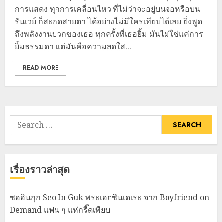
การแสดง ทุกการเคลื่อนไหว ที่ไม่ว่าจะอยู่บนจอหรือบน
รันเวย์ ก็สะกดสายตา ได้อย่างไม่มีใครเทียบได้เลย ยิ่งพูด
ถึงพลังงานบวกของเธอ ทุกครั้งที่เธอยิ้ม มันไม่ใช่แค่การ
ยิ้มธรรมดา แต่มันคือความสดใส...
READ MORE
Search
for:
เรื่องราวล่าสุด
ซออินกุก Seo In Guk พระเอกซึนเดเระ จาก Boyfriend on
Demand แฟน ๆ แห่กรี๊ดเพียบ