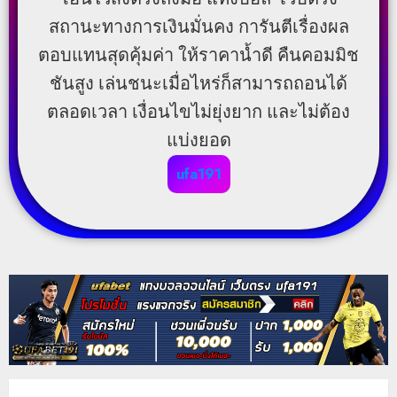
สถานะทางการเงินมั่นคง การันตีเรื่องผล
ตอบแทนสุดคุ้มค่า ให้ราคาน้ำดี คืนคอมมิช
ชันสูง เล่นชนะเมื่อไหร่ก็สามารถถอนได้
ตลอดเวลา เงื่อนไขไม่ยุ่งยาก และไม่ต้อง
แบ่งยอด
ufa191