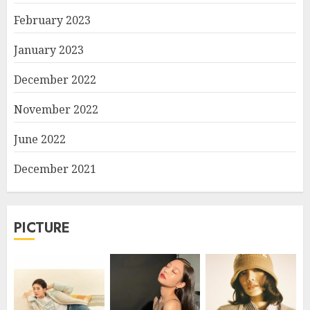
February 2023
January 2023
December 2022
November 2022
June 2022
December 2021
PICTURE