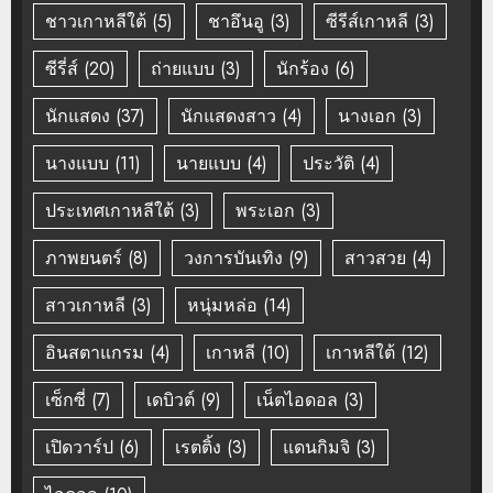
ชาวเกาหลีใต้
(5)
ชาอึนอู
(3)
ซีรีส์เกาหลี
(3)
ซีรี่ส์
(20)
ถ่ายแบบ
(3)
นักร้อง
(6)
นักแสดง
(37)
นักแสดงสาว
(4)
นางเอก
(3)
นางแบบ
(11)
นายแบบ
(4)
ประวัติ
(4)
ประเทศเกาหลีใต้
(3)
พระเอก
(3)
ภาพยนตร์
(8)
วงการบันเทิง
(9)
สาวสวย
(4)
สาวเกาหลี
(3)
หนุ่มหล่อ
(14)
อินสตาแกรม
(4)
เกาหลี
(10)
เกาหลีใต้
(12)
เซ็กซี่
(7)
เดบิวต์
(9)
เน็ตไอดอล
(3)
เปิดวาร์ป
(6)
เรตติ้ง
(3)
แดนกิมจิ
(3)