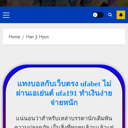
Primary
Menu
Home
Han Ji Hyun
แทงบอลกับเว็บตรง ufabet ไม่
ผ่านเอเย่นต์ ufa191 ทำเงินง่าย
จ่ายหนัก
แน่นอนว่าสำหรับเหล่าบรรดานักเดิมพัน
ความปลอดภัย เป็นสิ่งที่ทุกคนล้วนแล้วแต่