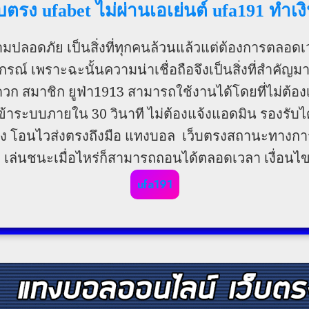
ตรง ufabet ไม่ผ่านเอเย่นต์ ufa191 ทำเงิ
ปลอดภัย เป็นสิ่งที่ทุกคนล้วนแล้วแต่ต้องการตลอดเวล
รณ์ เพราะฉะนั้นความน่าเชื่อถือจึงเป็นสิ่งที่สำคัญ
 สมาชิก ยูฟ่า1913 สามารถใช้งานได้โดยที่ไม่ต้อง
้าระบบภายใน 30 วินาที ไม่ต้องแจ้งแอดมิน รองรับได้
้จริง โอนไวส่งตรงถึงมือ แทงบอล เว็บตรงสถานะทางการเ
ง เล่นชนะเมื่อไหร่ก็สามารถถอนได้ตลอดเวลา เงื่อนไข
ufa191