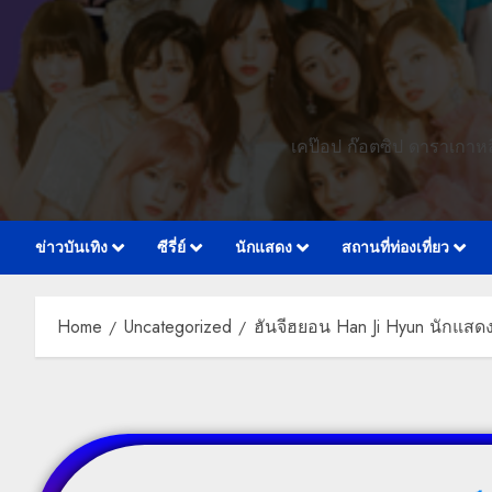
เคป๊อป ก๊อตซิป ดาราเกาหล
ข่าวบันเทิง
ซีรี่ย์
นักแสดง
สถานที่ท่องเที่ยว
Home
Uncategorized
ฮันจีฮยอน Han Ji Hyun นักแส