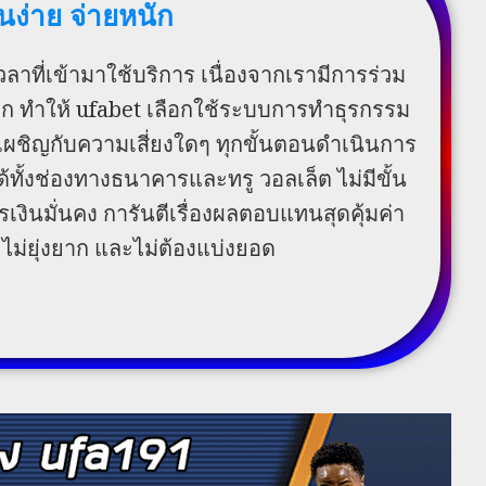
นง่าย จ่ายหนัก
าที่เข้ามาใช้บริการ เนื่องจากเรามีการร่วม
มาก ทำให้ ufabet เลือกใช้ระบบการทำธุรกรรม
เผชิญกับความเสี่ยงใดๆ ทุกขั้นตอนดำเนินการ
ทั้งช่องทางธนาคารและทรู วอลเล็ต ไม่มีขั้น
งินมั่นคง การันตีเรื่องผลตอบแทนสุดคุ้มค่า
ไม่ยุ่งยาก และไม่ต้องแบ่งยอด