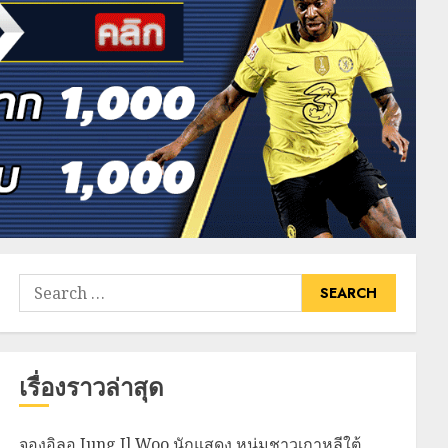
Search
for:
เรื่องราวล่าสุด
จองอิลอู Jung Il Woo นักแสดง หนุ่มชาวเกาหลีใต้