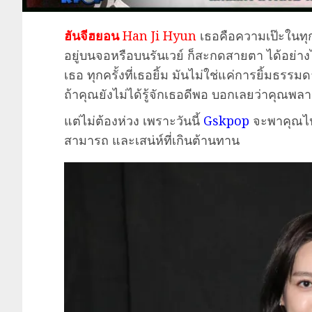
ฮันจีฮยอน
Han Ji Hyun
เธอคือความเป๊ะในทุก
อยู่บนจอหรือบนรันเวย์ ก็สะกดสายตา ได้อย่างไ
เธอ ทุกครั้งที่เธอยิ้ม มันไม่ใช่แค่การยิ้มธร
ถ้าคุณยังไม่ได้รู้จักเธอดีพอ บอกเลยว่าคุณพล
แต่ไม่ต้องห่วง เพราะวันนี้
Gskpop
จะพาคุณไปท
สามารถ และเสน่ห์ที่เกินต้านทาน