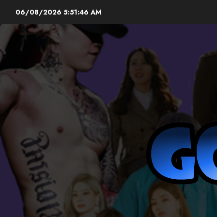
Skip
06/08/2026
5:51:48 AM
to
content