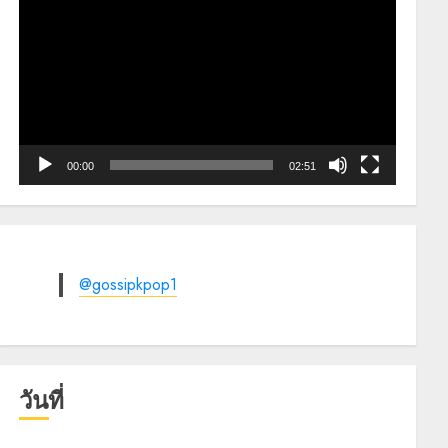
Player
00:00
02:51
@gossipkpop1
วันที่