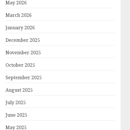
May 2026
March 2026
January 2026
December 2025
November 2025
October 2025
September 2025
August 2025
July 2025
June 2025
May 2025