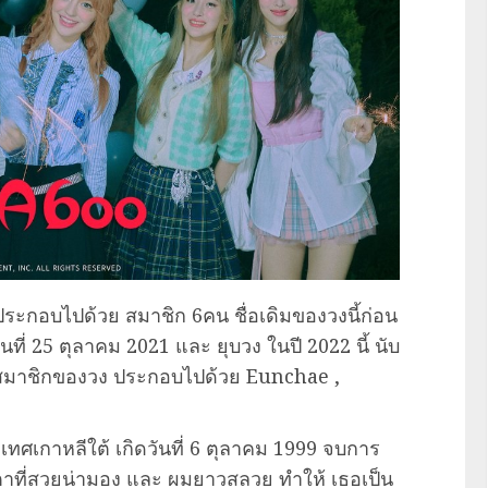
ระกอบไปด้วย สมาชิก 6คน ชื่อเดิมของวงนี้ก่อน
นที่ 25 ตุลาคม 2021 และ ยุบวง ในปี 2022 นี้ นับ
เอง สมาชิกของวง ประกอบไปด้วย Eunchae ,
เทศเกาหลีใต้
เกิดวันที่ 6 ตุลาคม 1999
จบการ
าที่สวยน่ามอง และ ผมยาวสลวย ทำให้
เธอเป็น