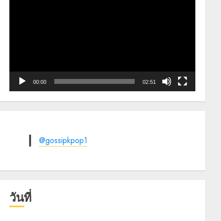
Player
00:00
02:51
@gossipkpop1
วันที่