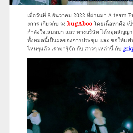
เมื่อวันที่ 8 ธันวาคม 2022 ที่ผ่านมา A te
งการ เกียวกับ วง
bugAboo
โดยเนื้อหาคือ เ
กำลังใจเสมอมา และ ทางบริษัท ได้หยุดสัญญา
ทั้งหมดนี้เป็นผลของการประชุม และ ขอให้แฟน
ไหนๆแล้ว เรามารู้จัก กับ สาวๆ เหล่านี้ กับ
gsk