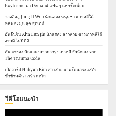
Boyfriend on Demand แฟน ๆ แห่กรี๊ดเพียบ
จองอิลอู Jung Il Woo นักแสดง หนุ่มชาวเกาหลีใต้
หล่อ ละมุน ลุค สุดเท่ห์
อันอึนจิน Ahn Eun Jin นักแสดง สาวสวย ชาวเกาหลีใต้
งานดี ไม่มีที่ติ
อัน ฮายอง นักแสดงสาวดาวรุ่ง เกาหลี ยัยนักเลง จาก
The Trauma Code
เปิดวาร์ป Nahyun Kim สาวสวย มาพร้อมกระแสดัง
ชั่วข้ามคืน น่ารัก สดใส
วีดีโอแนะนำ
Video