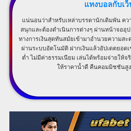
แทงบอลกับเว็บ
แน่นอนว่าสำหรับเหล่าบรรดานักเดิมพัน ความ
สนุกและต้องดำเนินการต่างๆ ผ่านหน้าจออุปก
ทางการเงินสุดทันสมัยเข้ามาอำนวยความสะดวก
ผ่านระบบอัตโนมัติ ฝากเงินแล้วอัปเดตยอดเข
ต่ำ ไม่มีค่าธรรมเนียม เล่นได้พร้อมจ่ายให
ให้ราคาน้ำดี คืนคอมมิชชันสู