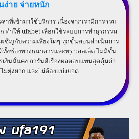
นง่าย จ่ายหนัก
าที่เข้ามาใช้บริการ เนื่องจากเรามีการร่วม
มาก ทำให้ ufabet เลือกใช้ระบบการทำธุรกรรม
เผชิญกับความเสี่ยงใดๆ ทุกขั้นตอนดำเนินการ
ทั้งช่องทางธนาคารและทรู วอลเล็ต ไม่มีขั้น
งินมั่นคง การันตีเรื่องผลตอบแทนสุดคุ้มค่า
ไม่ยุ่งยาก และไม่ต้องแบ่งยอด