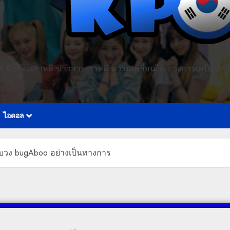
ี นักร้องเกาหลี ข่าวสารเกาหลี ความเคลื่อนไหว วงการเคป๊อป ซีรี
ไอดอล
ุบวง bugAboo อย่างเป็นทางการ