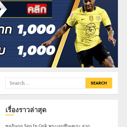
Search
for:
เรื่องราวล่าสุด
ซออินกุก Seo In Guk พระเอกซึนเดเระ จาก