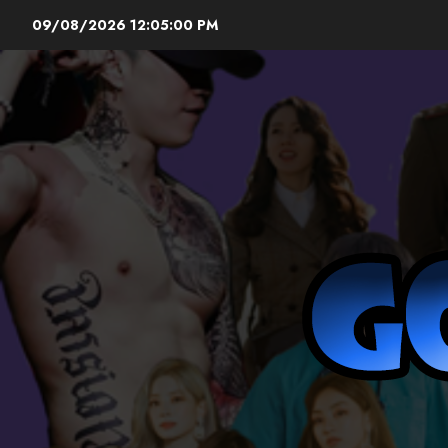
Skip
09/08/2026
12:05:02 PM
to
content