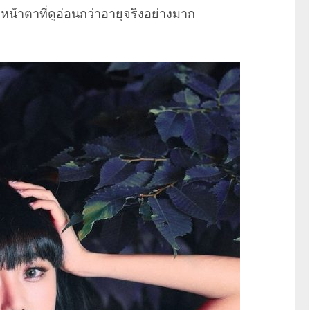
มีหน้าตาที่ดูอ่อนกว่าอายุจริงอย่างมาก