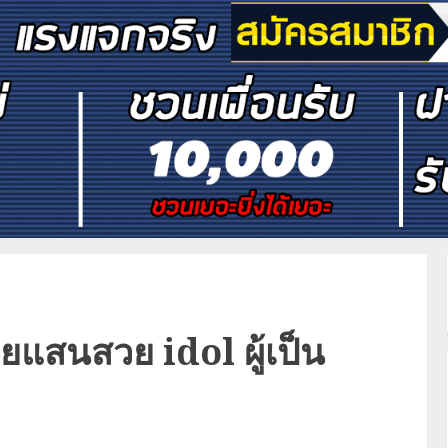
แสนสวย idol ผู้เป็น