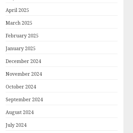
April 2025
March 2025
February 2025
January 2025
December 2024
November 2024
October 2024
September 2024
August 2024
July 2024