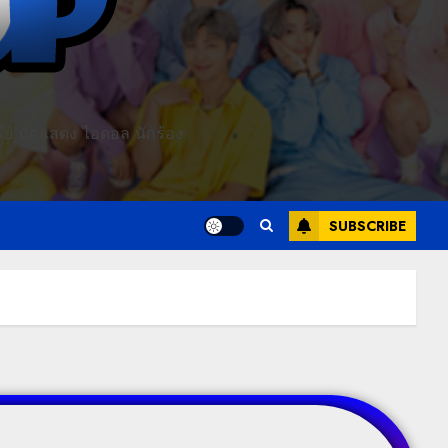
่ย์ นักแสดง ไอดอล นักร้อง
SUBSCRIBE