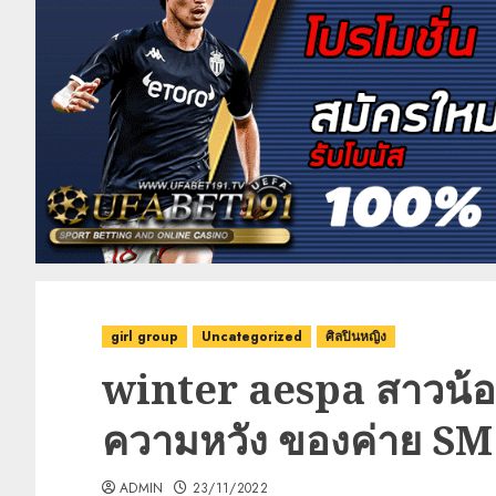
girl group
Uncategorized
ศิลปินหญิง
winter aespa สาวน้อย
ความหวัง ของค่าย SM
ADMIN
23/11/2022