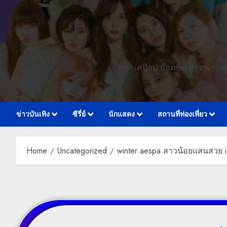
เคป๊อป ก๊อตซิป ดาราเกาหล
ข่าวบันเทิง
ซีรี่ย์
นักแสดง
สถานที่ท่องเที่ยว
Home
Uncategorized
winter aespa สาวน้อยแสนสวย i