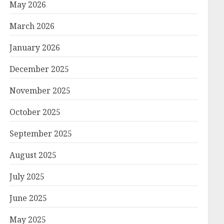
May 2026
March 2026
January 2026
December 2025
November 2025
October 2025
September 2025
August 2025
July 2025
June 2025
May 2025