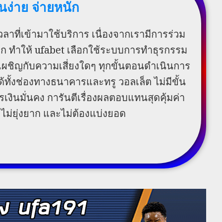
นง่าย จ่ายหนัก
าที่เข้ามาใช้บริการ เนื่องจากเรามีการร่วม
มาก ทำให้ ufabet เลือกใช้ระบบการทำธุรกรรม
เผชิญกับความเสี่ยงใดๆ ทุกขั้นตอนดำเนินการ
ทั้งช่องทางธนาคารและทรู วอลเล็ต ไม่มีขั้น
งินมั่นคง การันตีเรื่องผลตอบแทนสุดคุ้มค่า
ไม่ยุ่งยาก และไม่ต้องแบ่งยอด