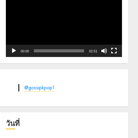
Player
00:00
02:51
@gossipkpop1
วันที่