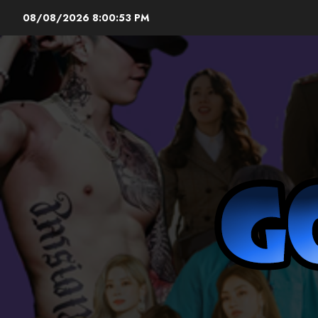
Skip
08/08/2026
8:00:54 PM
to
content