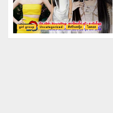
girl group
Uncategorized
ศิลปินหญิง
ไอดอล