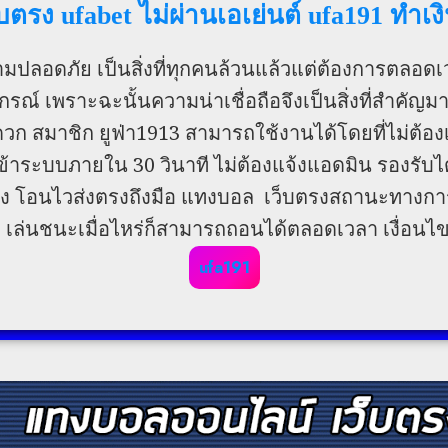
ตรง ufabet ไม่ผ่านเอเย่นต์ ufa191 ทำเงิ
ปลอดภัย เป็นสิ่งที่ทุกคนล้วนแล้วแต่ต้องการตลอดเวล
รณ์ เพราะฉะนั้นความน่าเชื่อถือจึงเป็นสิ่งที่สำคัญ
 สมาชิก ยูฟ่า1913 สามารถใช้งานได้โดยที่ไม่ต้อง
้าระบบภายใน 30 วินาที ไม่ต้องแจ้งแอดมิน รองรับได้
้จริง โอนไวส่งตรงถึงมือ แทงบอล เว็บตรงสถานะทางการเ
ง เล่นชนะเมื่อไหร่ก็สามารถถอนได้ตลอดเวลา เงื่อนไข
ufa191