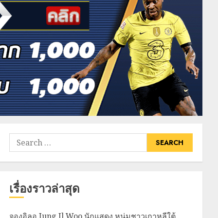
Search
for:
เรื่องราวล่าสุด
จองอิลอู Jung Il Woo นักแสดง หนุ่มชาวเกาหลีใต้