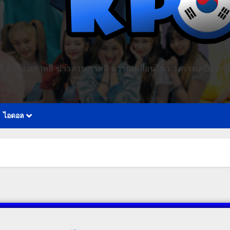
ี นักร้องเกาหลี ข่าวสารเกาหลี ความเคลื่อนไหว วงการเคป๊อป ซีรี
ไอดอล