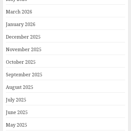
March 2026
January 2026
December 2025
November 2025
October 2025
September 2025
August 2025
July 2025
June 2025
May 2025