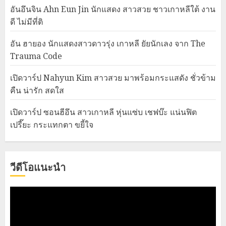
อันอึนจิน Ahn Eun Jin นักแสดง สาวสวย ชาวเกาหลีใต้ งาน
ดี ไม่มีที่ติ
อัน ฮายอง นักแสดงสาวดาวรุ่ง เกาหลี ยัยนักเลง จาก The
Trauma Code
เปิดวาร์ป Nahyun Kim สาวสวย มาพร้อมกระแสดัง ชั่วข้าม
คืน น่ารัก สดใส
เปิดวาร์ป ซอนฮีอึน สาวเกาหลี หุ่นแซ่บ เชฟบ๊ะ แน่นฟิต
เปรี๊ยะ กระแทกตา ขยี้ใจ
วีดีโอแนะนำ
Video
Player