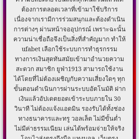
ต้องการตลอดเวลาที่เข้ามาใช้บริการ
เนื่องจากเรามีการร่วมสนุกและต้องดำเนิน
การต่างๆ ผ่านหน้าจออุปกรณ์ เพราะฉะนั้น
ความน่าเชื่อถือจึงเป็นสิ่งที่สำคัญมาก ทำให้
ufabet เลือกใช้ระบบการทำธุรกรรม
ทางการเงินสุดทันสมัยเข้ามาอำนวยความ
สะดวก สมาชิก ยูฟ่า1913 สามารถใช้งาน
ได้โดยที่ไม่ต้องเผชิญกับความเสี่ยงใดๆ ทุก
ขั้นตอนดำเนินการผ่านระบบอัตโนมัติ ฝาก
เงินแล้วอัปเดตยอดเข้าระบบภายใน 30
วินาที ไม่ต้องแจ้งแอดมิน รองรับได้ทั้งช่อง
ทางธนาคารและทรู วอลเล็ต ไม่มีขั้นต่ำ
ไม่มีค่าธรรมเนียม เล่นได้พร้อมจ่ายให้จริง
โอนไวส่งตรงถึงมือ แทงบอล เว็บตรง