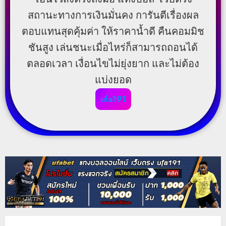
สถานะทางการเงินมั่นคง การันตีเรื่องผล
ตอบแทนสุดคุ้มค่า ให้ราคาน้ำดี คืนคอมมิช
ชันสูง เล่นชนะเมื่อไหร่ก็สามารถถอนได้
ตลอดเวลา เงื่อนไขไม่ยุ่งยาก และไม่ต้อง
แบ่งยอด
ufa191