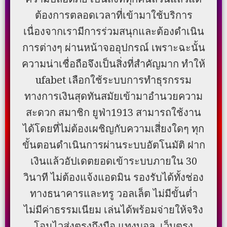
ต้องการตลอดเวลาที่เข้ามาใช้บริการ
เนื่องจากเรามีการร่วมสนุกและต้องดำเนิน
การต่างๆ ผ่านหน้าจออุปกรณ์ เพราะฉะนั้น
ความน่าเชื่อถือจึงเป็นสิ่งที่สำคัญมาก ทำให้
ufabet เลือกใช้ระบบการทำธุรกรรม
ทางการเงินสุดทันสมัยเข้ามาอำนวยความ
สะดวก สมาชิก ยูฟ่า1913 สามารถใช้งาน
ได้โดยที่ไม่ต้องเผชิญกับความเสี่ยงใดๆ ทุก
ขั้นตอนดำเนินการผ่านระบบอัตโนมัติ ฝาก
เงินแล้วอัปเดตยอดเข้าระบบภายใน 30
วินาที ไม่ต้องแจ้งแอดมิน รองรับได้ทั้งช่อง
ทางธนาคารและทรู วอลเล็ต ไม่มีขั้นต่ำ
ไม่มีค่าธรรมเนียม เล่นได้พร้อมจ่ายให้จริง
โอนไวส่งตรงถึงมือ แทงบอล เว็บตรง