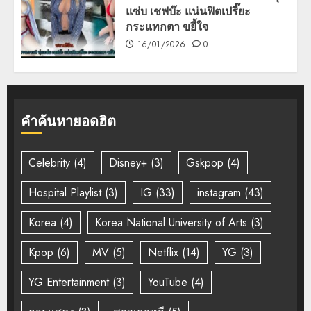
แซ่บ เชฟบ๊ะ แน่นฟิตเปรี๊ยะ
กระแทกตา ขยี้ใจ
16/01/2026
0
คำค้นหายอดฮิต
Celebrity
(4)
Disney+
(3)
Gskpop
(4)
Hospital Playlist
(3)
IG
(33)
instagram
(43)
Korea
(4)
Korea National University of Arts
(3)
Kpop
(6)
MV
(5)
Netflix
(14)
YG
(3)
YG Entertainment
(3)
YouTube
(4)