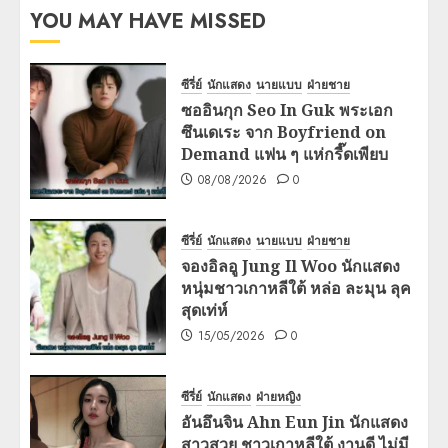
YOU MAY HAVE MISSED
ซีรี่ย์
นักแสดง
นายแบบ
ฝ่ายชาย
ซออินกุก Seo In Guk พระเอก
ซึนเดเระ จาก Boyfriend on
Demand แฟน ๆ แห่กรี๊ดเพียบ
08/08/2026
0
ซีรี่ย์
นักแสดง
นายแบบ
ฝ่ายชาย
จองอิลอู Jung Il Woo นักแสดง
หนุ่มชาวเกาหลีใต้ หล่อ ละมุน ลุค
สุดเท่ห์
15/05/2026
0
ซีรี่ย์
นักแสดง
ฝ่ายหญิง
อันอึนจิน Ahn Eun Jin นักแสดง
สาวสวย ชาวเกาหลีใต้ งานดี ไม่มี