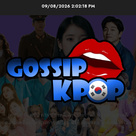
Skip
09/08/2026
2:02:19 PM
to
content
เคป๊อป ก๊อตซิป ดาราเกาหลี นักร้องเกาหลี ข่าวสารเกาหลี
ความเคลื่อนไหว วงการเคป๊อป ซีรี่ย์ นักแสดง ไอดอล นักร้อง