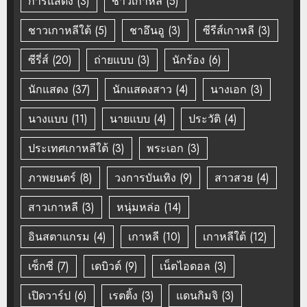
การแสดง
(3)
ชาวเกาหลี
(5)
ชาวเกาหลีใต้
(5)
ชาอึนอู
(3)
ซีรีส์เกาหลี
(3)
ซีรี่ส์
(20)
ถ่ายแบบ
(3)
นักร้อง
(6)
นักแสดง
(37)
นักแสดงสาว
(4)
นางเอก
(3)
นางแบบ
(11)
นายแบบ
(4)
ประวัติ
(4)
ประเทศเกาหลีใต้
(3)
พระเอก
(3)
ภาพยนตร์
(8)
วงการบันเทิง
(9)
สาวสวย
(4)
สาวเกาหลี
(3)
หนุ่มหล่อ
(14)
อินสตาแกรม
(4)
เกาหลี
(10)
เกาหลีใต้
(12)
เซ็กซี่
(7)
เดบิวต์
(9)
เน็ตไอดอล
(3)
เปิดวาร์ป
(6)
เรตติ้ง
(3)
แดนกิมจิ
(3)