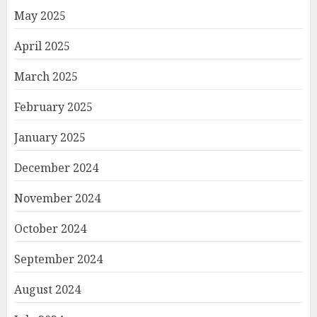
May 2025
April 2025
March 2025
February 2025
January 2025
December 2024
November 2024
October 2024
September 2024
August 2024