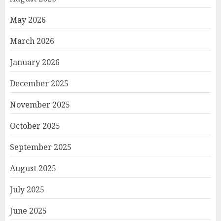
May 2026
March 2026
January 2026
December 2025
November 2025
October 2025
September 2025
August 2025
July 2025
June 2025