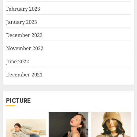
February 2023
January 2023
December 2022
November 2022
June 2022
December 2021
PICTURE