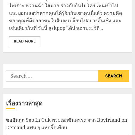
ไพเราะ หวานฉ่ำ ใสมาก ราวกับกินไมโครโฟนเข้าไป
และบอกเลยว่าหากคุณได้รู้จักกับเขาคนนี้แล้ว ความคิด
ของคุณที่มีต่ออาชพในฝันจะเปลี่ยนไปอย่างสิ้นเชิง และ
เช่นเดียวกันที่ วันนี้ gskpop ได้นำเอาประวัติ...
READ MORE
Search
for:
เรื่องราวล่าสุด
ซออินกุก Seo In Guk พระเอกซึนเดเระ จาก Boyfriend on
Demand แฟน ๆ แห่กรี๊ดเพียบ