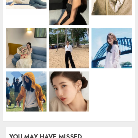
YOU MAY HAVE MISSED