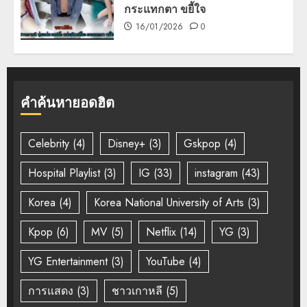
กระแทกตา ขยี้ใจ
16/01/2026
0
คำค้นหายอดฮิต
Celebrity
(4)
Disney+
(3)
Gskpop
(4)
Hospital Playlist
(3)
IG
(33)
instagram
(43)
Korea
(4)
Korea National University of Arts
(3)
Kpop
(6)
MV
(5)
Netflix
(14)
YG
(3)
YG Entertainment
(3)
YouTube
(4)
การแสดง
(3)
ชาวเกาหลี
(5)