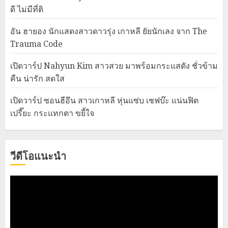
ดี ไม่มีที่ติ
อัน ฮายอง นักแสดงสาวดาวรุ่ง เกาหลี ยัยนักเลง จาก The
Trauma Code
เปิดวาร์ป Nahyun Kim สาวสวย มาพร้อมกระแสดัง ชั่วข้าม
คืน น่ารัก สดใส
เปิดวาร์ป ซอนฮีอึน สาวเกาหลี หุ่นแซ่บ เชฟบ๊ะ แน่นฟิต
เปรี๊ยะ กระแทกตา ขยี้ใจ
วีดีโอแนะนำ
Video
Player