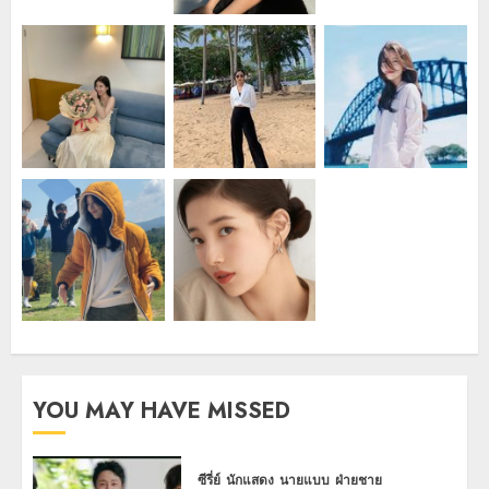
YOU MAY HAVE MISSED
ซีรี่ย์
นักแสดง
นายแบบ
ฝ่ายชาย