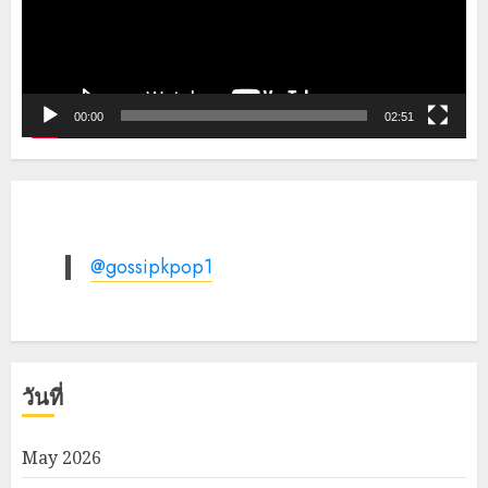
00:00
02:51
@gossipkpop1
วันที่
May 2026