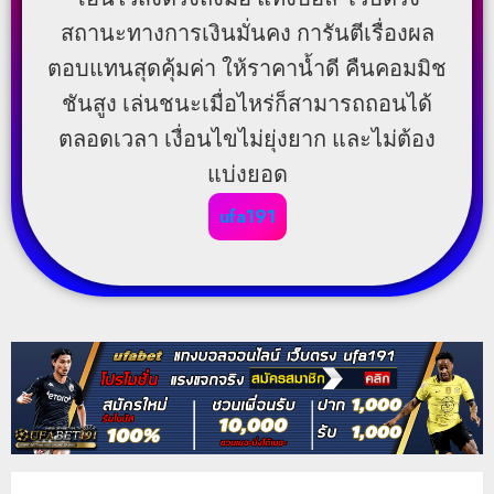
สถานะทางการเงินมั่นคง การันตีเรื่องผล
ตอบแทนสุดคุ้มค่า ให้ราคาน้ำดี คืนคอมมิช
ชันสูง เล่นชนะเมื่อไหร่ก็สามารถถอนได้
ตลอดเวลา เงื่อนไขไม่ยุ่งยาก และไม่ต้อง
แบ่งยอด
ufa191