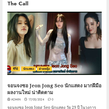
The Call
ซีรี่ย์
นักแสดง
ฝ่ายหญิง
จอนจงซอ Jeon Jong Seo นักแสดง มากฝีมือ
ผลงานใหม่ น่าติดตาม
ADMIN
17/05/2024
0
จอนจงซอ Jeon Jong Seo นักแสดง วัย 29 ปี ในวงการ