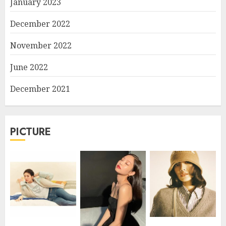
January 2023
December 2022
November 2022
June 2022
December 2021
PICTURE