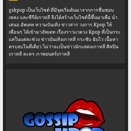
gskpop เป็นเว็บไซต์ ที่มีจุดเริ่มต้นมาจากการชื่นชอบ
เพลง และซีรีย์เกาหลี จึงได้สร้างเว็บไซต์นี้ขึ้นมาเพื่อ นำ
เสนอ อัพเดท ความบันเทิง ข่าวสาร วงการ Kpop ให้
เพื่อนๆ ได้เข้ามาอัพเดท เรื่องราวแวดวง Kpop ที่เป็นกระ
แสในแต่ละช่วง ข่าวบันเทิงเกาหลี กระชับ ฉับไว เนื้อหา
ครบจบในที่เดียว ไม่ว่าจะเป็นข่าวนักแสดงเกาหลี ศิลปิน
เกาหลี ละคร-ภาพยนตร์เกาหลี