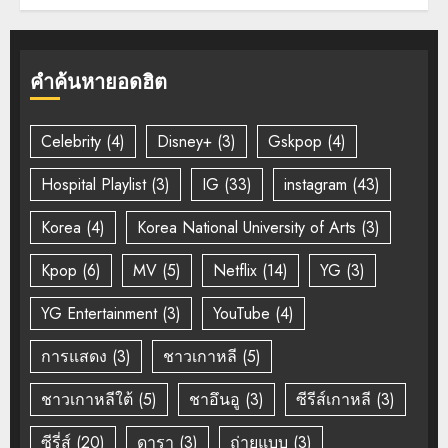
คำค้นหายอดฮิต
Celebrity
(4)
Disney+
(3)
Gskpop
(4)
Hospital Playlist
(3)
IG
(33)
instagram
(43)
Korea
(4)
Korea National University of Arts
(3)
Kpop
(6)
MV
(5)
Netflix
(14)
YG
(3)
YG Entertainment
(3)
YouTube
(4)
การแสดง
(3)
ชาวเกาหลี
(5)
ชาวเกาหลีใต้
(5)
ชาอึนอู
(3)
ซีรีส์เกาหลี
(3)
ซีรี่ส์
(20)
ดารา
(3)
ถ่ายแบบ
(3)