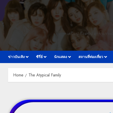
เคป๊อป ก๊อตซิป ดาราเกาหล
ข่าวบันเทิง
ซีรี่ย์
นักแสดง
สถานที่ท่องเที่ยว
Home
The Atypical Family