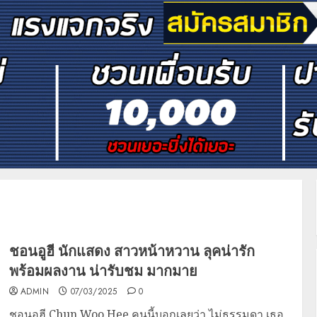
ชอนอูฮี นักแสดง สาวหน้าหวาน ลุคน่ารัก
พร้อมผลงาน น่ารับชม มากมาย
ADMIN
07/03/2025
0
ชอนอูฮี Chun Woo Hee คนนี้บอกเลยว่า ไม่ธรรมดา เธอ