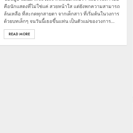
คือนักแสดงที่ไม่ใช่แค่ สวยหน้าใส แต่ยังพกความสามารถ
ล้นเหลือ ที่สะกดทุกสายตา จากเด็กสาว ที่เริ่มต้นในวงการ
ด้วยบทเล็กๆ จนวันนี้เธอขึ้นแท่น เป็นตัวแม่ของวงการ...
READ MORE