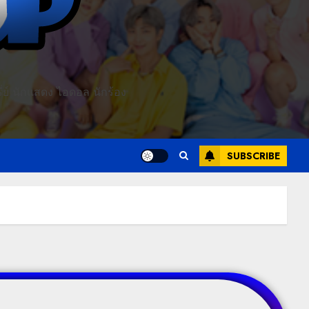
่ย์ นักแสดง ไอดอล นักร้อง
SUBSCRIBE