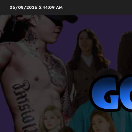
Skip
06/08/2026
5:44:11 AM
to
content