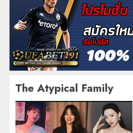
The Atypical Family