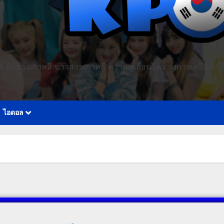
ี นักร้องเกาหลี ข่าวสารเกาหลี ความเคลื่อนไหว วงการเคป๊อป ซีรี
ไอดอล