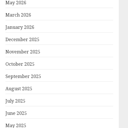
May 2026
March 2026
January 2026
December 2025
November 2025
October 2025
September 2025
August 2025
July 2025
June 2025
May 2025