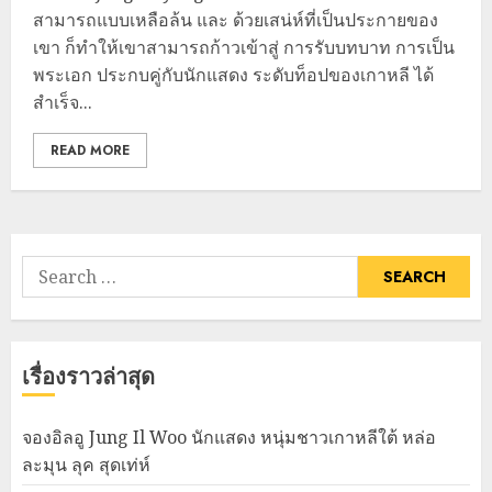
สามารถแบบเหลือล้น และ ด้วยเสน่ห์ที่เป็นประกายของ
เขา ก็ทำให้เขาสามารถก้าวเข้าสู่ การรับบทบาท การเป็น
พระเอก ประกบคู่กับนักแสดง ระดับท็อปของเกาหลี ได้
สำเร็จ...
READ MORE
Search
for:
เรื่องราวล่าสุด
จองอิลอู Jung Il Woo นักแสดง หนุ่มชาวเกาหลีใต้ หล่อ
ละมุน ลุค สุดเท่ห์