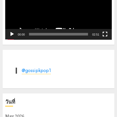
00:00
02:51
@gossipkpop1
วันที่
May 2026