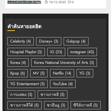
19/12/2025
0
คำค้นหายอดฮิต
Celebrity
(4)
Disney+
(3)
Gskpop
(4)
Hospital Playlist
(3)
IG
(33)
instagram
(43)
Korea
(4)
Korea National University of Arts
(3)
Kpop
(6)
MV
(5)
Netflix
(14)
YG
(3)
YG Entertainment
(3)
YouTube
(4)
การแสดง
(3)
ชาวเกาหลี
(5)
ชาวเกาหลีใต้
(5)
ชาอึนอู
(3)
ซีรีส์เกาหลี
(3)