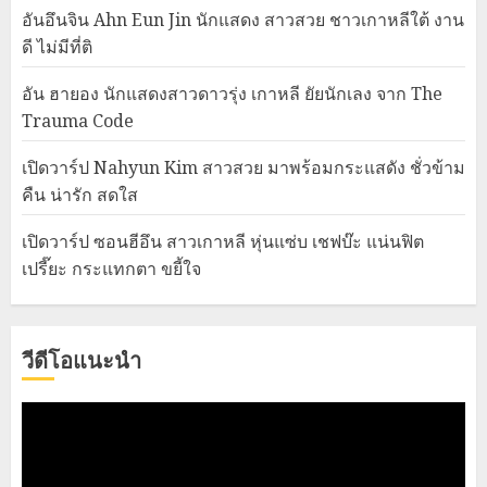
อันอึนจิน Ahn Eun Jin นักแสดง สาวสวย ชาวเกาหลีใต้ งาน
ดี ไม่มีที่ติ
อัน ฮายอง นักแสดงสาวดาวรุ่ง เกาหลี ยัยนักเลง จาก The
Trauma Code
เปิดวาร์ป Nahyun Kim สาวสวย มาพร้อมกระแสดัง ชั่วข้าม
คืน น่ารัก สดใส
เปิดวาร์ป ซอนฮีอึน สาวเกาหลี หุ่นแซ่บ เชฟบ๊ะ แน่นฟิต
เปรี๊ยะ กระแทกตา ขยี้ใจ
วีดีโอแนะนำ
Video
Player