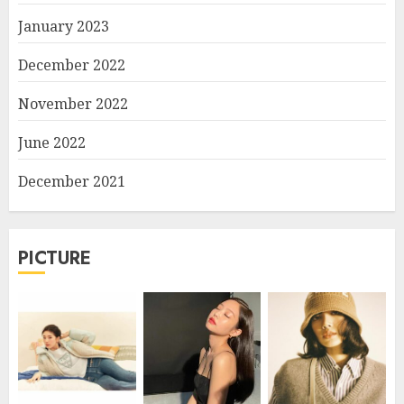
January 2023
December 2022
November 2022
June 2022
December 2021
PICTURE