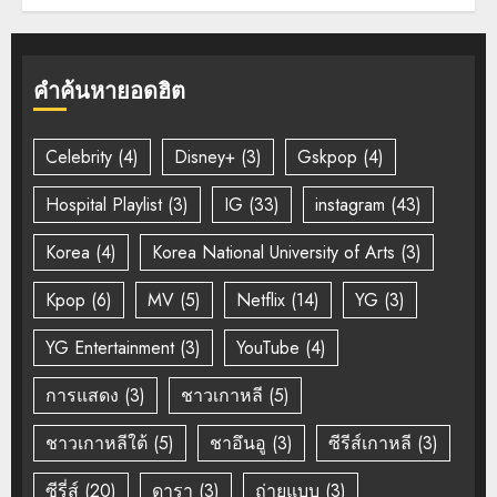
คำค้นหายอดฮิต
Celebrity
(4)
Disney+
(3)
Gskpop
(4)
Hospital Playlist
(3)
IG
(33)
instagram
(43)
Korea
(4)
Korea National University of Arts
(3)
Kpop
(6)
MV
(5)
Netflix
(14)
YG
(3)
YG Entertainment
(3)
YouTube
(4)
การแสดง
(3)
ชาวเกาหลี
(5)
ชาวเกาหลีใต้
(5)
ชาอึนอู
(3)
ซีรีส์เกาหลี
(3)
ซีรี่ส์
(20)
ดารา
(3)
ถ่ายแบบ
(3)