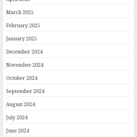
March 2025
February 2025
January 2025
December 2024
November 2024
October 2024
September 2024
August 2024
July 2024
June 2024