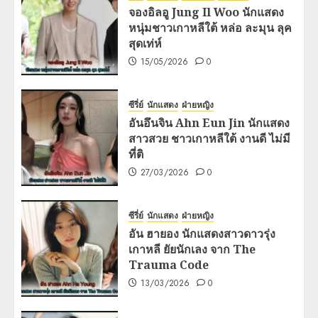
จองอิลอู Jung Il Woo นักแสดง
หนุ่มชาวเกาหลีใต้ หล่อ ละมุน ลุค
สุดเท่ห์
15/05/2026
0
ซีรี่ย์
นักแสดง
ฝ่ายหญิง
อันอึนจิน Ahn Eun Jin นักแสดง
สาวสวย ชาวเกาหลีใต้ งานดี ไม่มี
ที่ติ
27/03/2026
0
ซีรี่ย์
นักแสดง
ฝ่ายหญิง
อัน ฮายอง นักแสดงสาวดาวรุ่ง
เกาหลี ยัยนักเลง จาก The
Trauma Code
13/03/2026
0