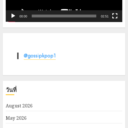
00:00
02:51
@gossipkpop1
วันที่
August 2026
May 2026