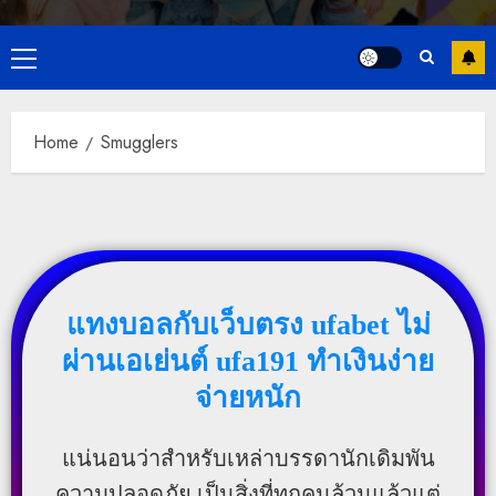
Primary
Menu
Home
Smugglers
แทงบอลกับเว็บตรง ufabet ไม่
ผ่านเอเย่นต์ ufa191 ทำเงินง่าย
จ่ายหนัก
แน่นอนว่าสำหรับเหล่าบรรดานักเดิมพัน
ความปลอดภัย เป็นสิ่งที่ทุกคนล้วนแล้วแต่