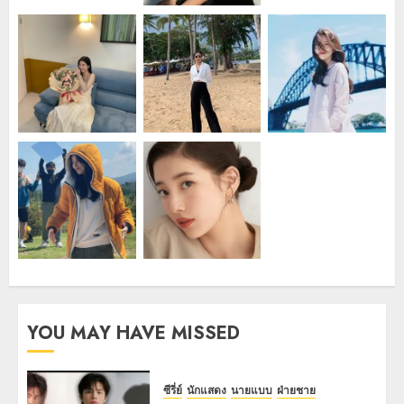
YOU MAY HAVE MISSED
ซีรี่ย์
นักแสดง
นายแบบ
ฝ่ายชาย