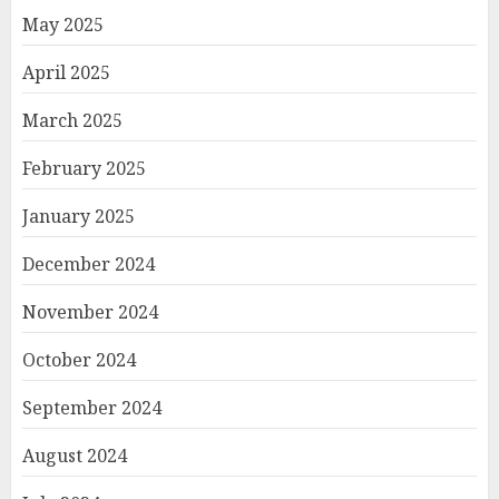
May 2025
April 2025
March 2025
February 2025
January 2025
December 2024
November 2024
October 2024
September 2024
August 2024