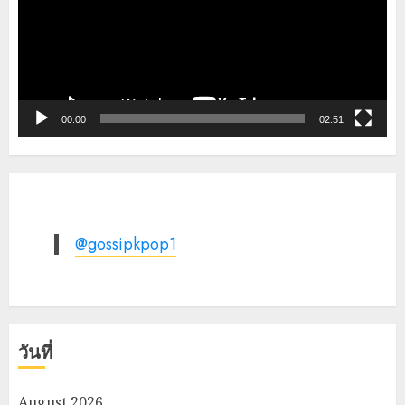
00:00
02:51
@gossipkpop1
วันที่
August 2026