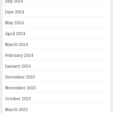
July 2024
June 2024
May 2024
April 2024
March 2024
February 2024
January 2024
December 2023
November 2023
October 2023
March 2023