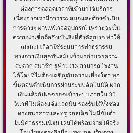
ต้องการตลอดเวลาที่เข้ามาใช้บริการ
เนื่องจากเรามีการร่วมสนุกและต้องดำเนิน
การต่างๆ ผ่านหน้าจออุปกรณ์ เพราะฉะนั้น
ความน่าเชื่อถือจึงเป็นสิ่งที่สำคัญมาก ทำให้
ufabet เลือกใช้ระบบการทำธุรกรรม
ทางการเงินสุดทันสมัยเข้ามาอำนวยความ
สะดวก สมาชิก ยูฟ่า1913 สามารถใช้งาน
ได้โดยที่ไม่ต้องเผชิญกับความเสี่ยงใดๆ ทุก
ขั้นตอนดำเนินการผ่านระบบอัตโนมัติ ฝาก
เงินแล้วอัปเดตยอดเข้าระบบภายใน 30
วินาที ไม่ต้องแจ้งแอดมิน รองรับได้ทั้งช่อง
ทางธนาคารและทรู วอลเล็ต ไม่มีขั้นต่ำ
ไม่มีค่าธรรมเนียม เล่นได้พร้อมจ่ายให้จริง
โอนไวส่งตรงถึงมือ แทงบอล เว็บตรง