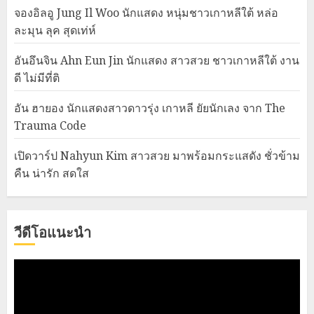
จองอิลอู Jung Il Woo นักแสดง หนุ่มชาวเกาหลีใต้ หล่อ
ละมุน ลุค สุดเท่ห์
อันอึนจิน Ahn Eun Jin นักแสดง สาวสวย ชาวเกาหลีใต้ งาน
ดี ไม่มีที่ติ
อัน ฮายอง นักแสดงสาวดาวรุ่ง เกาหลี ยัยนักเลง จาก The
Trauma Code
เปิดวาร์ป Nahyun Kim สาวสวย มาพร้อมกระแสดัง ชั่วข้าม
คืน น่ารัก สดใส
วีดีโอแนะนำ
Video
Player