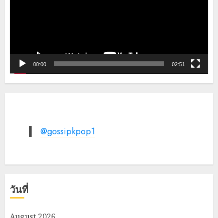
00:00
02:51
@gossipkpop1
วันที่
August 2026