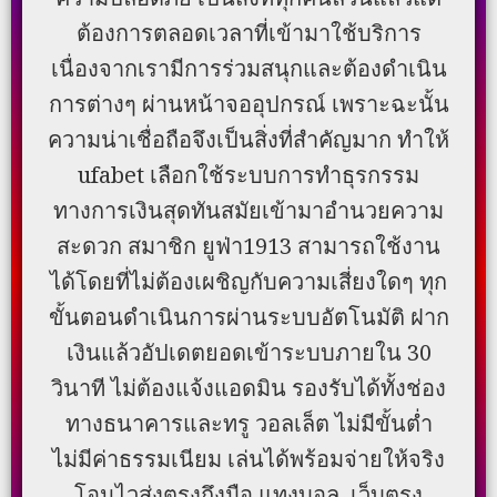
ต้องการตลอดเวลาที่เข้ามาใช้บริการ
เนื่องจากเรามีการร่วมสนุกและต้องดำเนิน
การต่างๆ ผ่านหน้าจออุปกรณ์ เพราะฉะนั้น
ความน่าเชื่อถือจึงเป็นสิ่งที่สำคัญมาก ทำให้
ufabet เลือกใช้ระบบการทำธุรกรรม
ทางการเงินสุดทันสมัยเข้ามาอำนวยความ
สะดวก สมาชิก ยูฟ่า1913 สามารถใช้งาน
ได้โดยที่ไม่ต้องเผชิญกับความเสี่ยงใดๆ ทุก
ขั้นตอนดำเนินการผ่านระบบอัตโนมัติ ฝาก
เงินแล้วอัปเดตยอดเข้าระบบภายใน 30
วินาที ไม่ต้องแจ้งแอดมิน รองรับได้ทั้งช่อง
ทางธนาคารและทรู วอลเล็ต ไม่มีขั้นต่ำ
ไม่มีค่าธรรมเนียม เล่นได้พร้อมจ่ายให้จริง
โอนไวส่งตรงถึงมือ แทงบอล เว็บตรง