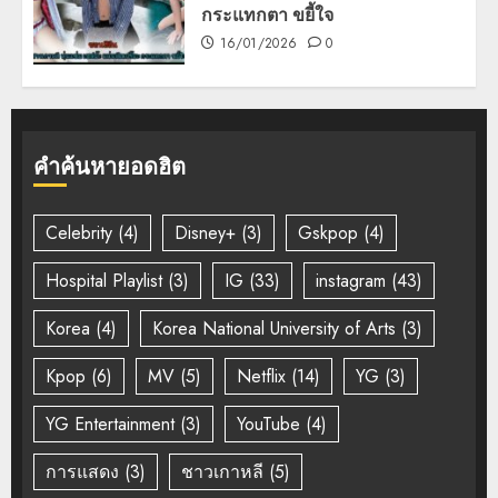
กระแทกตา ขยี้ใจ
16/01/2026
0
คำค้นหายอดฮิต
Celebrity
(4)
Disney+
(3)
Gskpop
(4)
Hospital Playlist
(3)
IG
(33)
instagram
(43)
Korea
(4)
Korea National University of Arts
(3)
Kpop
(6)
MV
(5)
Netflix
(14)
YG
(3)
YG Entertainment
(3)
YouTube
(4)
การแสดง
(3)
ชาวเกาหลี
(5)