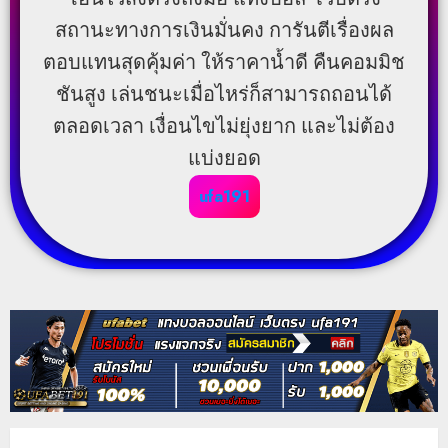
สถานะทางการเงินมั่นคง การันตีเรื่องผล
ตอบแทนสุดคุ้มค่า ให้ราคาน้ำดี คืนคอมมิช
ชันสูง เล่นชนะเมื่อไหร่ก็สามารถถอนได้
ตลอดเวลา เงื่อนไขไม่ยุ่งยาก และไม่ต้อง
แบ่งยอด
ufa191