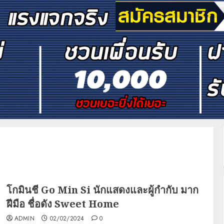
โกมินชี Go Min Si นักแสดงและผู้กำกับ มาก
ฝีมือ ชื่อดัง Sweet Home
ADMIN
02/02/2024
0