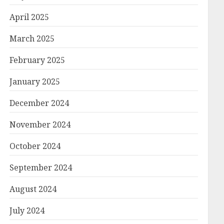
April 2025
March 2025
February 2025
January 2025
December 2024
November 2024
October 2024
September 2024
August 2024
July 2024