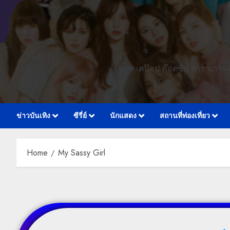
เคป๊อป ก๊อตซิป ดาราเกาหล
ข่าวบันเทิง
ซีรี่ย์
นักแสดง
สถานที่ท่องเที่ยว
Home
My Sassy Girl