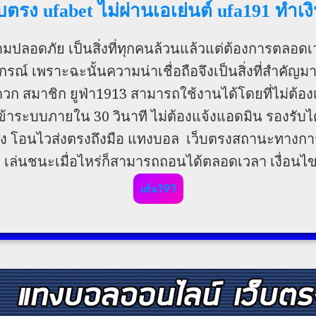
ตรง ufabet ไม่ผ่านเอเย่นต์ ufa191 ทำเงิ
ปลอดภัย เป็นสิ่งที่ทุกคนล้วนแล้วแต่ต้องการตลอดเวล
รณ์ เพราะฉะนั้นความน่าเชื่อถือจึงเป็นสิ่งที่สำคัญ
 สมาชิก ยูฟ่า1913 สามารถใช้งานได้โดยที่ไม่ต้อง
้าระบบภายใน 30 วินาที ไม่ต้องแจ้งแอดมิน รองรับได้
้จริง โอนไวส่งตรงถึงมือ แทงบอล เว็บตรงสถานะทางการเ
ง เล่นชนะเมื่อไหร่ก็สามารถถอนได้ตลอดเวลา เงื่อนไข
ufa191