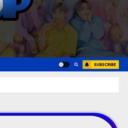
่ย์ นักแสดง ไอดอล นักร้อง
SUBSCRIBE