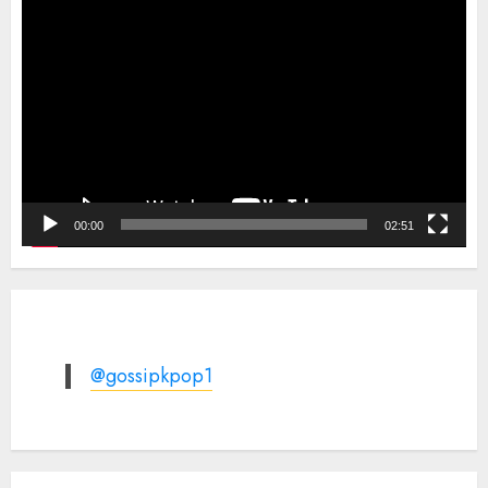
Video
Player
00:00
02:51
@gossipkpop1