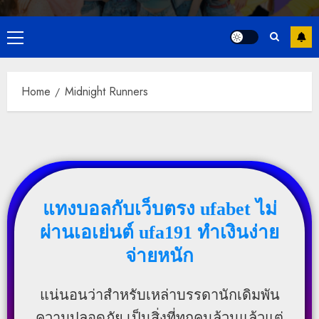
Primary
Menu
Home
Midnight Runners
แทงบอลกับเว็บตรง ufabet ไม่
ผ่านเอเย่นต์ ufa191 ทำเงินง่าย
จ่ายหนัก
แน่นอนว่าสำหรับเหล่าบรรดานักเดิมพัน
ความปลอดภัย เป็นสิ่งที่ทุกคนล้วนแล้วแต่