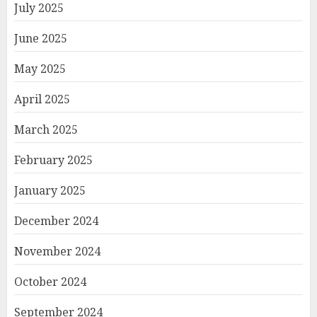
July 2025
June 2025
May 2025
April 2025
March 2025
February 2025
January 2025
December 2024
November 2024
October 2024
September 2024