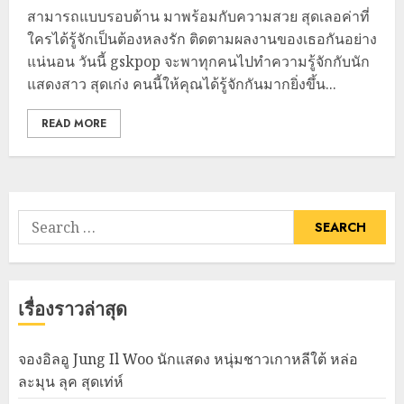
สามารถแบบรอบด้าน มาพร้อมกับความสวย สุดเลอค่าที่
ใครได้รู้จักเป็นต้องหลงรัก ติดตามผลงานของเธอกันอย่าง
แน่นอน วันนี้ gskpop จะพาทุกคนไปทำความรู้จักกับนัก
แสดงสาว สุดเก่ง คนนี้ให้คุณได้รู้จักกันมากยิ่งขึ้น...
READ MORE
Search
for:
เรื่องราวล่าสุด
จองอิลอู Jung Il Woo นักแสดง หนุ่มชาวเกาหลีใต้ หล่อ
ละมุน ลุค สุดเท่ห์