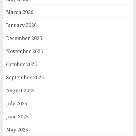
March 2026
January 2026
December 2025
November 2025
October 2025
September 2025
August 2025
July 2025
June 2025
May 2025