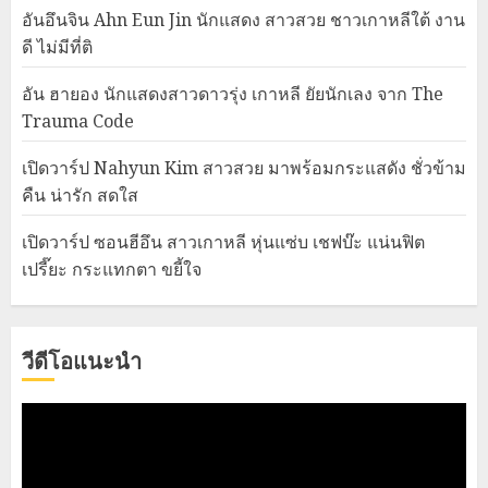
อันอึนจิน Ahn Eun Jin นักแสดง สาวสวย ชาวเกาหลีใต้ งาน
ดี ไม่มีที่ติ
อัน ฮายอง นักแสดงสาวดาวรุ่ง เกาหลี ยัยนักเลง จาก The
Trauma Code
เปิดวาร์ป Nahyun Kim สาวสวย มาพร้อมกระแสดัง ชั่วข้าม
คืน น่ารัก สดใส
เปิดวาร์ป ซอนฮีอึน สาวเกาหลี หุ่นแซ่บ เชฟบ๊ะ แน่นฟิต
เปรี๊ยะ กระแทกตา ขยี้ใจ
วีดีโอแนะนำ
Video
Player