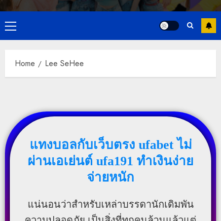
Primary
Menu
Home
Lee SeHee
แทงบอลกับเว็บตรง ufabet ไม่
ผ่านเอเย่นต์ ufa191 ทำเงินง่าย
จ่ายหนัก
แน่นอนว่าสำหรับเหล่าบรรดานักเดิมพัน
ความปลอดภัย เป็นสิ่งที่ทุกคนล้วนแล้วแต่