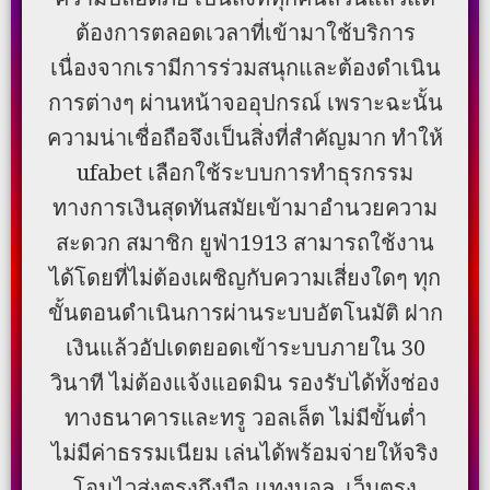
ต้องการตลอดเวลาที่เข้ามาใช้บริการ
เนื่องจากเรามีการร่วมสนุกและต้องดำเนิน
การต่างๆ ผ่านหน้าจออุปกรณ์ เพราะฉะนั้น
ความน่าเชื่อถือจึงเป็นสิ่งที่สำคัญมาก ทำให้
ufabet เลือกใช้ระบบการทำธุรกรรม
ทางการเงินสุดทันสมัยเข้ามาอำนวยความ
สะดวก สมาชิก ยูฟ่า1913 สามารถใช้งาน
ได้โดยที่ไม่ต้องเผชิญกับความเสี่ยงใดๆ ทุก
ขั้นตอนดำเนินการผ่านระบบอัตโนมัติ ฝาก
เงินแล้วอัปเดตยอดเข้าระบบภายใน 30
วินาที ไม่ต้องแจ้งแอดมิน รองรับได้ทั้งช่อง
ทางธนาคารและทรู วอลเล็ต ไม่มีขั้นต่ำ
ไม่มีค่าธรรมเนียม เล่นได้พร้อมจ่ายให้จริง
โอนไวส่งตรงถึงมือ แทงบอล เว็บตรง