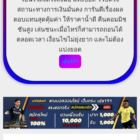
สถานะทางการเงินมั่นคง การันตีเรื่องผล
ตอบแทนสุดคุ้มค่า ให้ราคาน้ำดี คืนคอมมิช
ชันสูง เล่นชนะเมื่อไหร่ก็สามารถถอนได้
ตลอดเวลา เงื่อนไขไม่ยุ่งยาก และไม่ต้อง
แบ่งยอด
ufa191