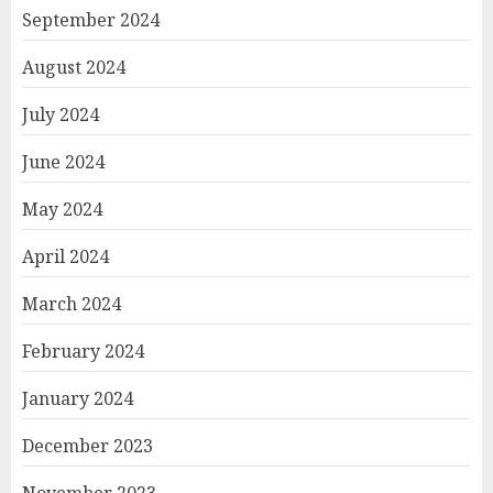
September 2024
August 2024
July 2024
June 2024
May 2024
April 2024
March 2024
February 2024
January 2024
December 2023