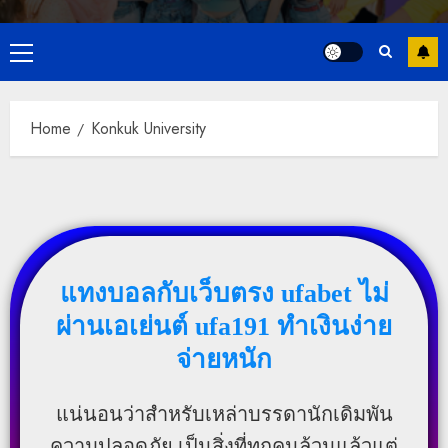
Primary
Menu
Home
Konkuk University
แทงบอลกับเว็บตรง ufabet ไม่
ผ่านเอเย่นต์ ufa191 ทำเงินง่าย
จ่ายหนัก
แน่นอนว่าสำหรับเหล่าบรรดานักเดิมพัน
ความปลอดภัย เป็นสิ่งที่ทุกคนล้วนแล้วแต่