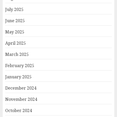
July 2025
June 2025
May 2025
April 2025
March 2025
February 2025
January 2025
December 2024
November 2024
October 2024