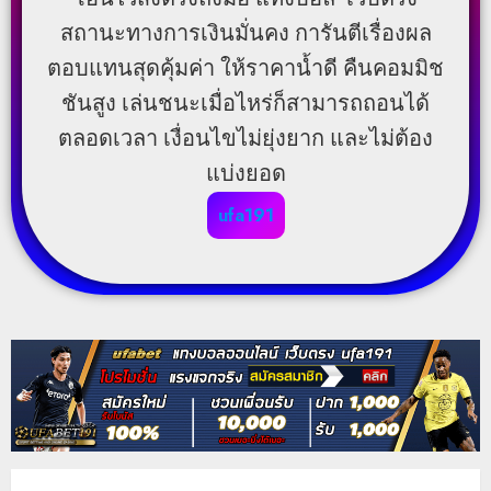
สถานะทางการเงินมั่นคง การันตีเรื่องผล
ตอบแทนสุดคุ้มค่า ให้ราคาน้ำดี คืนคอมมิช
ชันสูง เล่นชนะเมื่อไหร่ก็สามารถถอนได้
ตลอดเวลา เงื่อนไขไม่ยุ่งยาก และไม่ต้อง
แบ่งยอด
ufa191