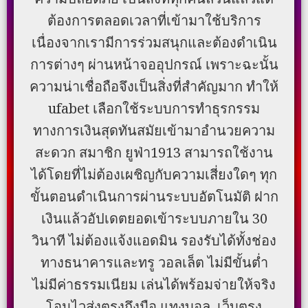
ต้องการตลอดเวลาที่เข้ามาใช้บริการ
เนื่องจากเรามีการร่วมสนุกและต้องดำเนิน
การต่างๆ ผ่านหน้าจออุปกรณ์ เพราะฉะนั้น
ความน่าเชื่อถือจึงเป็นสิ่งที่สำคัญมาก ทำให้
ufabet เลือกใช้ระบบการทำธุรกรรม
ทางการเงินสุดทันสมัยเข้ามาอำนวยความ
สะดวก สมาชิก ยูฟ่า1913 สามารถใช้งาน
ได้โดยที่ไม่ต้องเผชิญกับความเสี่ยงใดๆ ทุก
ขั้นตอนดำเนินการผ่านระบบอัตโนมัติ ฝาก
เงินแล้วอัปเดตยอดเข้าระบบภายใน 30
วินาที ไม่ต้องแจ้งแอดมิน รองรับได้ทั้งช่อง
ทางธนาคารและทรู วอลเล็ต ไม่มีขั้นต่ำ
ไม่มีค่าธรรมเนียม เล่นได้พร้อมจ่ายให้จริง
โอนไวส่งตรงถึงมือ แทงบอล เว็บตรง