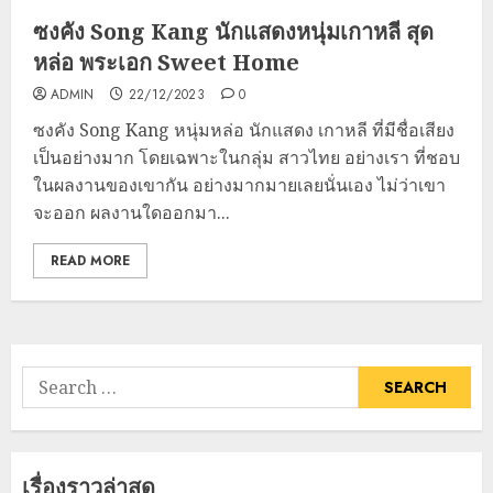
ซงคัง Song Kang นักแสดงหนุ่มเกาหลี สุด
หล่อ พระเอก Sweet Home
ADMIN
22/12/2023
0
ซงคัง Song Kang หนุ่มหล่อ นักแสดง เกาหลี ที่มีชื่อเสียง
เป็นอย่างมาก โดยเฉพาะในกลุ่ม สาวไทย อย่างเรา ที่ชอบ
ในผลงานของเขากัน อย่างมากมายเลยนั่นเอง ไม่ว่าเขา
จะออก ผลงานใดออกมา...
READ MORE
Search
for:
เรื่องราวล่าสุด