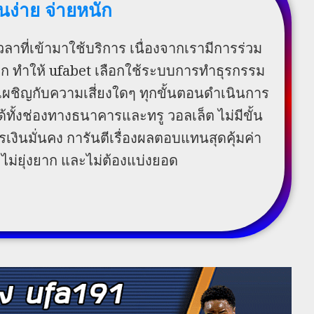
นง่าย จ่ายหนัก
าที่เข้ามาใช้บริการ เนื่องจากเรามีการร่วม
มาก ทำให้ ufabet เลือกใช้ระบบการทำธุรกรรม
เผชิญกับความเสี่ยงใดๆ ทุกขั้นตอนดำเนินการ
ทั้งช่องทางธนาคารและทรู วอลเล็ต ไม่มีขั้น
งินมั่นคง การันตีเรื่องผลตอบแทนสุดคุ้มค่า
ไม่ยุ่งยาก และไม่ต้องแบ่งยอด