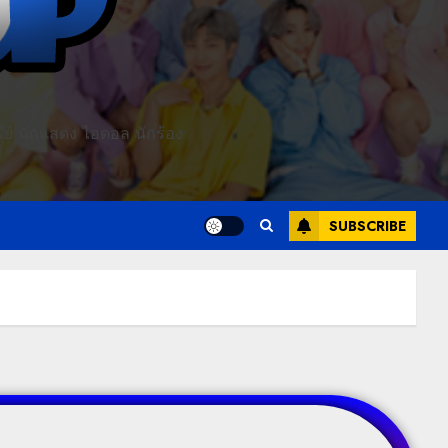
่ย์ นักแสดง ไอดอล นักร้อง
SUBSCRIBE