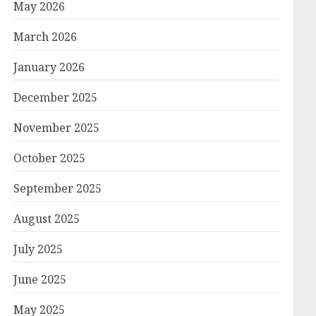
May 2026
March 2026
January 2026
December 2025
November 2025
October 2025
September 2025
August 2025
July 2025
June 2025
May 2025