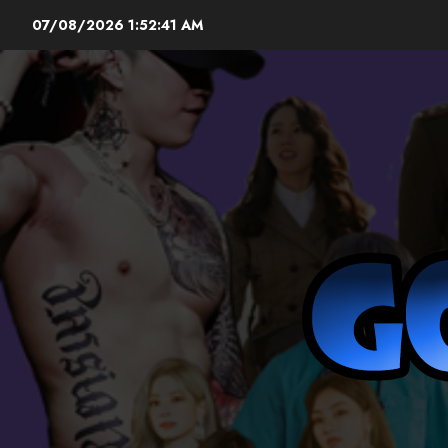
Skip
07/08/2026
1:52:42 AM
to
content