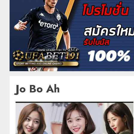
Jo Bo Ah