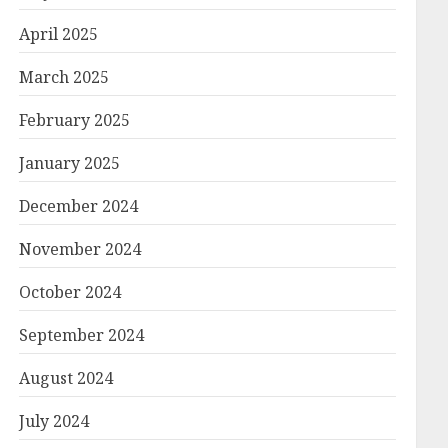
April 2025
March 2025
February 2025
January 2025
December 2024
November 2024
October 2024
September 2024
August 2024
July 2024