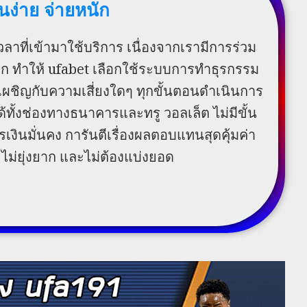
นง่าย จ่ายหนัก
าที่เข้ามาใช้บริการ เนื่องจากเรามีการร่วม
มาก ทำให้ ufabet เลือกใช้ระบบการทำธุรกรรม
เผชิญกับความเสี่ยงใดๆ ทุกขั้นตอนดำเนินการ
ทั้งช่องทางธนาคารและทรู วอลเล็ต ไม่มีขั้น
งินมั่นคง การันตีเรื่องผลตอบแทนสุดคุ้มค่า
ไม่ยุ่งยาก และไม่ต้องแบ่งยอด