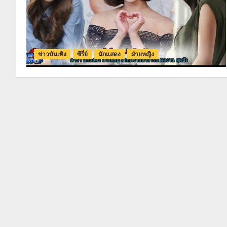
ข่าวบันเทิง
ซีรี่ย์
นักแสดง
ฝ่ายหญิง