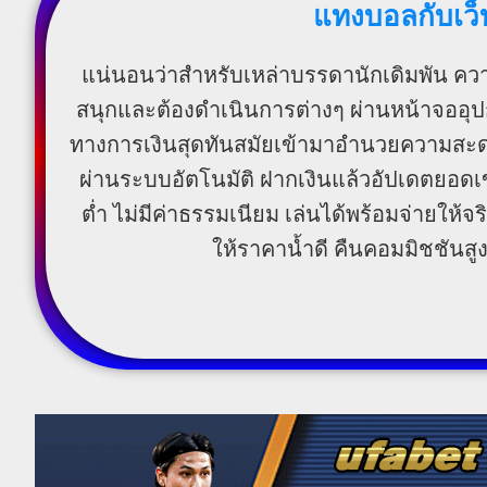
แทงบอลกับเว็บ
แน่นอนว่าสำหรับเหล่าบรรดานักเดิมพัน ความ
สนุกและต้องดำเนินการต่างๆ ผ่านหน้าจออุปก
ทางการเงินสุดทันสมัยเข้ามาอำนวยความสะดวก
ผ่านระบบอัตโนมัติ ฝากเงินแล้วอัปเดตยอดเข
ต่ำ ไม่มีค่าธรรมเนียม เล่นได้พร้อมจ่ายให
ให้ราคาน้ำดี คืนคอมมิชชันสู