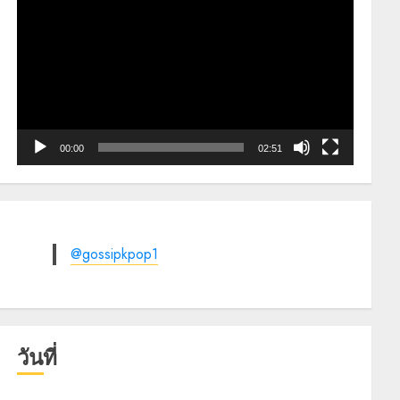
Player
00:00
02:51
@gossipkpop1
วันที่