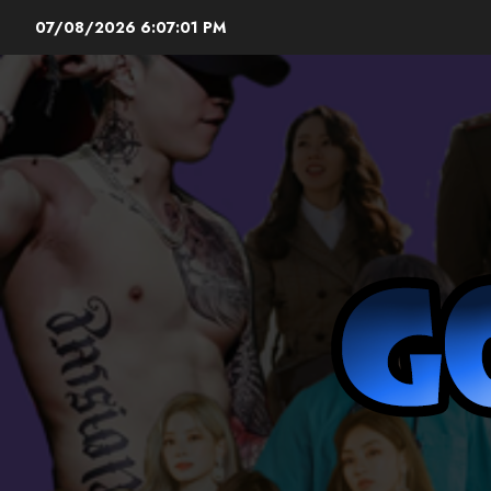
Skip
07/08/2026
6:07:02 PM
to
content