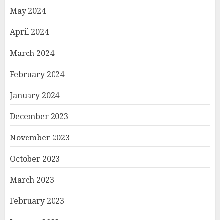
May 2024
April 2024
March 2024
February 2024
January 2024
December 2023
November 2023
October 2023
March 2023
February 2023