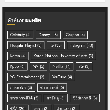
คำค้นหายอดฮิต
Celebrity
(4)
Disney+
(3)
Gskpop
(4)
Hospital Playlist
(3)
IG
(33)
instagram
(43)
Korea
(4)
Korea National University of Arts
(3)
Kpop
(6)
MV
(5)
Netflix
(14)
YG
(3)
YG Entertainment
(3)
YouTube
(4)
การแสดง
(3)
ชาวเกาหลี
(5)
ชาวเกาหลีใต้
(5)
ชาอึนอู
(3)
ซีรีส์เกาหลี
(3)
ซีรี่ส์
(20)
ดารา
(3)
ถ่ายแบบ
(3)