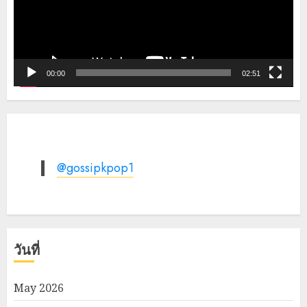
00:00
02:51
@gossipkpop1
วันที่
May 2026