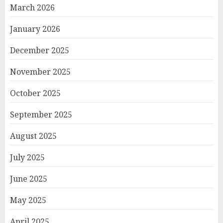
March 2026
January 2026
December 2025
November 2025
October 2025
September 2025
August 2025
July 2025
June 2025
May 2025
April 2025