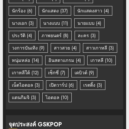
นักร้อง
(6)
นักแสดง
(37)
นักแสดงสาว
(4)
นางเอก
(3)
นางแบบ
(11)
นายแบบ
(4)
ประวัติ
(4)
ภาพยนตร์
(8)
ละคร
(3)
วงการบันเทิง
(9)
สาวสวย
(4)
สาวเกาหลี
(3)
หนุ่มหล่อ
(14)
อินสตาแกรม
(4)
เกาหลี
(10)
เกาหลีใต้
(12)
เซ็กซี่
(7)
เดบิวต์
(9)
เน็ตไอดอล
(3)
เปิดวาร์ป
(6)
เรตติ้ง
(3)
แดนกิมจิ
(3)
ไอดอล
(10)
จุดประสงค์ GSKPOP