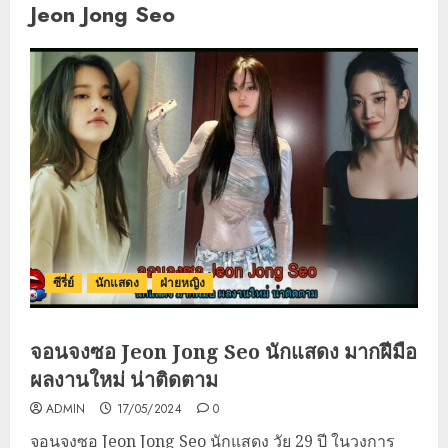
Jeon Jong Seo
ซีรี่ย์
นักแสดง
ฝ่ายหญิง
จอนจงซอ Jeon Jong Seo นักแสดง มากฝีมือ
ผลงานใหม่ น่าติดตาม
ADMIN
17/05/2024
0
จอนจงซอ Jeon Jong Seo นักแสดง วัย 29 ปี ในวงการ