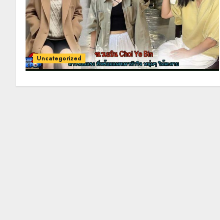
Uncategorized