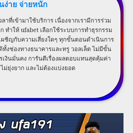
นง่าย จ่ายหนัก
าที่เข้ามาใช้บริการ เนื่องจากเรามีการร่วม
มาก ทำให้ ufabet เลือกใช้ระบบการทำธุรกรรม
เผชิญกับความเสี่ยงใดๆ ทุกขั้นตอนดำเนินการ
ทั้งช่องทางธนาคารและทรู วอลเล็ต ไม่มีขั้น
งินมั่นคง การันตีเรื่องผลตอบแทนสุดคุ้มค่า
ไม่ยุ่งยาก และไม่ต้องแบ่งยอด