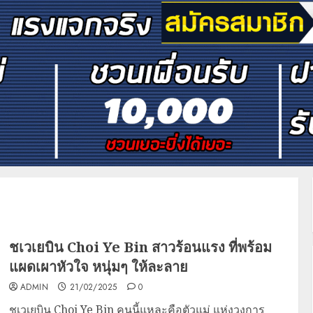
ชเวเยบิน Choi Ye Bin สาวร้อนแรง ที่พร้อม
แผดเผาหัวใจ หนุ่มๆ ให้ละลาย
ADMIN
21/02/2025
0
ชเวเยบิน Choi Ye Bin คนนี้แหละคือตัวแม่ แห่งวงการ