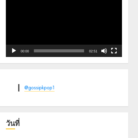
Player
00:00
02:51
@gossipkpop1
วันที่