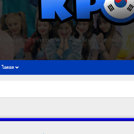
ี นักร้องเกาหลี ข่าวสารเกาหลี ความเคลื่อนไหว วงการเคป๊อป ซีรี
ไอดอล