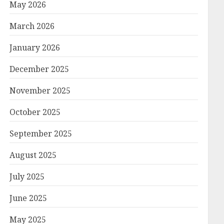
May 2026
March 2026
January 2026
December 2025
November 2025
October 2025
September 2025
August 2025
July 2025
June 2025
May 2025