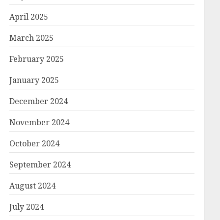
April 2025
March 2025
February 2025
January 2025
December 2024
November 2024
October 2024
September 2024
August 2024
July 2024