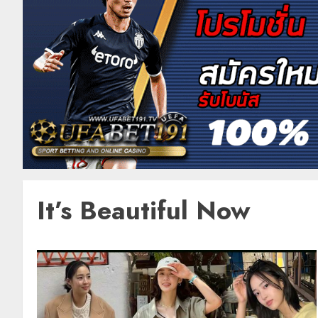
It’s Beautiful Now