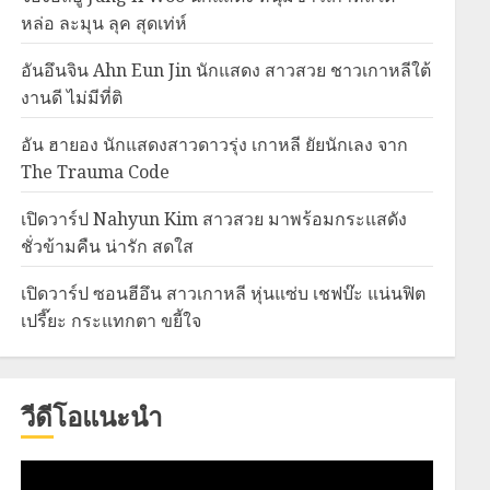
หล่อ ละมุน ลุค สุดเท่ห์
อันอึนจิน Ahn Eun Jin นักแสดง สาวสวย ชาวเกาหลีใต้
งานดี ไม่มีที่ติ
อัน ฮายอง นักแสดงสาวดาวรุ่ง เกาหลี ยัยนักเลง จาก
The Trauma Code
เปิดวาร์ป Nahyun Kim สาวสวย มาพร้อมกระแสดัง
ชั่วข้ามคืน น่ารัก สดใส
เปิดวาร์ป ซอนฮีอึน สาวเกาหลี หุ่นแซ่บ เชฟบ๊ะ แน่นฟิต
เปรี๊ยะ กระแทกตา ขยี้ใจ
วีดีโอแนะนำ
Video