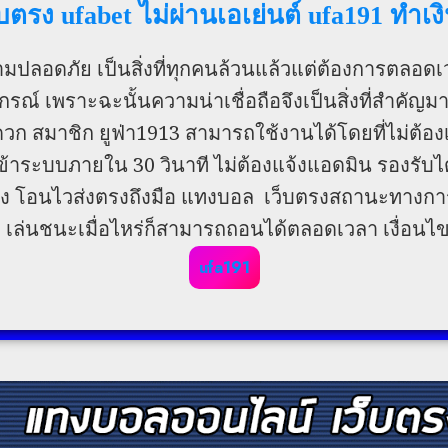
ตรง ufabet ไม่ผ่านเอเย่นต์ ufa191 ทำเงิ
ปลอดภัย เป็นสิ่งที่ทุกคนล้วนแล้วแต่ต้องการตลอดเวล
รณ์ เพราะฉะนั้นความน่าเชื่อถือจึงเป็นสิ่งที่สำคัญ
 สมาชิก ยูฟ่า1913 สามารถใช้งานได้โดยที่ไม่ต้อง
้าระบบภายใน 30 วินาที ไม่ต้องแจ้งแอดมิน รองรับได้
้จริง โอนไวส่งตรงถึงมือ แทงบอล เว็บตรงสถานะทางการเ
ง เล่นชนะเมื่อไหร่ก็สามารถถอนได้ตลอดเวลา เงื่อนไข
ufa191