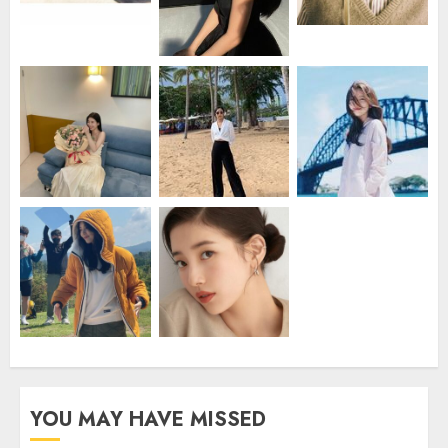
YOU MAY HAVE MISSED