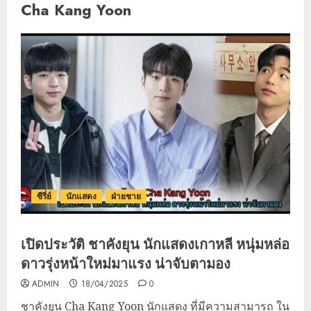
Cha Kang Yoon
ซีรี่ย์
นักแสดง
ฝ่ายชาย
เปิดประวัติ ชาคังยุน นักแสดงเกาหลี หนุ่มหล่อ
ดาวรุ่งหน้าใหม่มาแรง น่าจับตามอง
ADMIN
18/04/2025
0
ชาคังยุน Cha Kang Yoon นักแสดง ที่มีความสามารถ ใน