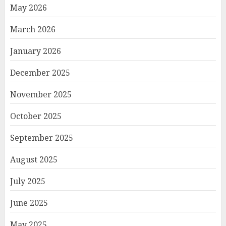
May 2026
March 2026
January 2026
December 2025
November 2025
October 2025
September 2025
August 2025
July 2025
June 2025
May 2025