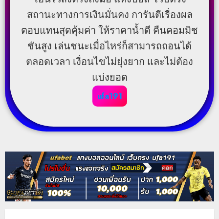
สถานะทางการเงินมั่นคง การันตีเรื่องผล
ตอบแทนสุดคุ้มค่า ให้ราคาน้ำดี คืนคอมมิช
ชันสูง เล่นชนะเมื่อไหร่ก็สามารถถอนได้
ตลอดเวลา เงื่อนไขไม่ยุ่งยาก และไม่ต้อง
แบ่งยอด
ufa191