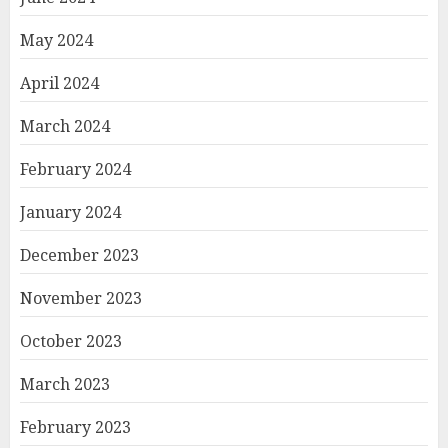
May 2024
April 2024
March 2024
February 2024
January 2024
December 2023
November 2023
October 2023
March 2023
February 2023