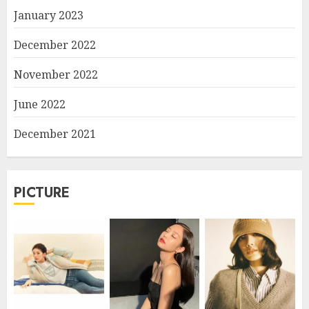
January 2023
December 2022
November 2022
June 2022
December 2021
PICTURE