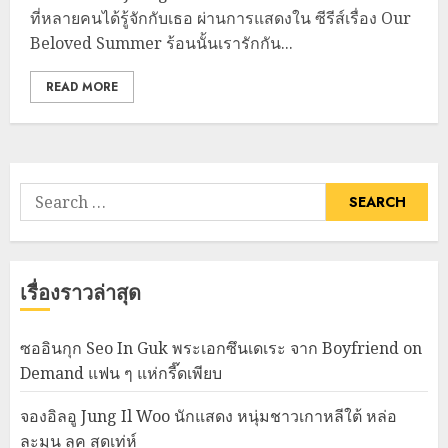
ที่หลายคนได้รู้จักกับเธอ ผ่านการแสดงใน ซีรีส์เรื่อง Our
Beloved Summer ร้อนนั้นเรารักกัน...
READ MORE
Search
for:
เรื่องราวล่าสุด
ซออินกุก Seo In Guk พระเอกซึนเดเระ จาก Boyfriend on
Demand แฟน ๆ แห่กรี๊ดเพียบ
จองอิลอู Jung Il Woo นักแสดง หนุ่มชาวเกาหลีใต้ หล่อ
ละมุน ลุค สุดเท่ห์