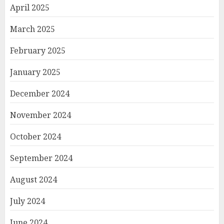
April 2025
March 2025
February 2025
January 2025
December 2024
November 2024
October 2024
September 2024
August 2024
July 2024
June 2024