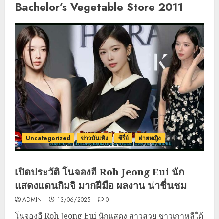
Bachelor’s Vegetable Store 2011
Uncategorized
ข่าวบันเทิง
ซีรี่ย์
ฝ่ายหญิง
เปิดประวัติ โนจองอี Roh Jeong Eui นัก
แสดงแดนกิมจิ มากฝีมือ ผลงาน น่าชื่นชม
ADMIN
13/06/2025
0
โนจองอี Roh Jeong Eui นักแสดง สาวสวย ชาวเกาหลีใต้