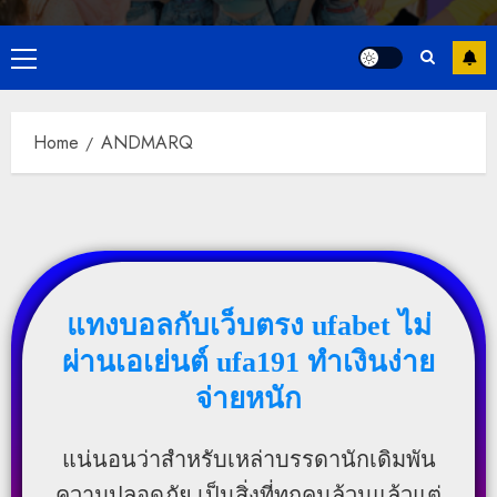
Primary
Menu
Home
ANDMARQ
แทงบอลกับเว็บตรง ufabet ไม่
ผ่านเอเย่นต์ ufa191 ทำเงินง่าย
จ่ายหนัก
แน่นอนว่าสำหรับเหล่าบรรดานักเดิมพัน
ความปลอดภัย เป็นสิ่งที่ทุกคนล้วนแล้วแต่