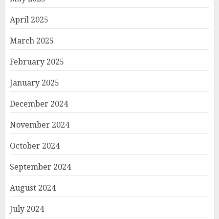
April 2025
March 2025
February 2025
January 2025
December 2024
November 2024
October 2024
September 2024
August 2024
July 2024