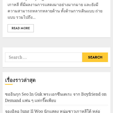
เกาหลี ที่มีผลงานการแสดงมาอย่างมากมาย และยังมี
ความสามารถหลากหลายด้าน ทั้งด้านการเดินแบบ ถ่าย
แบบ รวมไปถึง...
READ MORE
Search
for:
เรื่องราวล่าสุด
ซออินกุก Seo In Guk พระเอกซึนเดเระ จาก Boyfriend on
Demand แฟน ๆ แห่กรี๊ดเพียบ
จองอิลอู Jung Il Woo นักแสดง หนุ่มชาวเกาหลีใต้ หล่อ