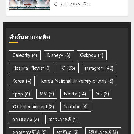
16/01/2026
0
คำค้นหายอดฮิต
Celebrity
(4)
Disney+
(3)
Gskpop
(4)
Hospital Playlist
(3)
IG
(33)
instagram
(43)
Korea
(4)
Korea National University of Arts
(3)
Kpop
(6)
MV
(5)
Netflix
(14)
YG
(3)
YG Entertainment
(3)
YouTube
(4)
การแสดง
(3)
ชาวเกาหลี
(5)
ชาวเกาหลีใต้
(5)
ชาอึนอู
(3)
ซีรีส์เกาหลี
(3)