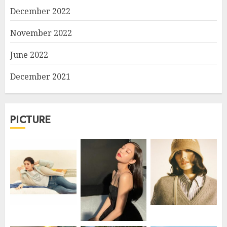
December 2022
November 2022
June 2022
December 2021
PICTURE