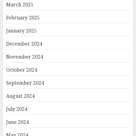
March 2025
February 2025
January 2025
December 2024
November 2024
October 2024
September 2024
August 2024
July 2024
June 2024
May 2024