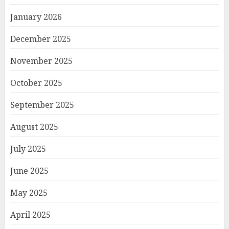
January 2026
December 2025
November 2025
October 2025
September 2025
August 2025
July 2025
June 2025
May 2025
April 2025