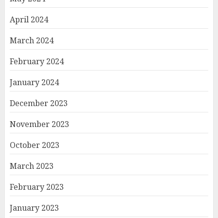
April 2024
March 2024
February 2024
January 2024
December 2023
November 2023
October 2023
March 2023
February 2023
January 2023