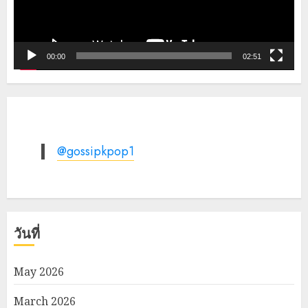
00:00
02:51
@gossipkpop1
วันที่
May 2026
March 2026