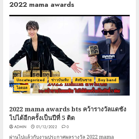
2022 mama awards
Uncategorized
ข่าวบันเทิง
ศิลปินชาย
ฺBoy band
ไอดอล
2022 mama awards bts คว้ารางวัลแดชัง
ไปได้อีกครั้งเป็นปีที่ 5 ติด
ADMIN
01/12/2022
0
ผ่านไปแล้วกับงานประกาศผลรางวัล 2022 mama