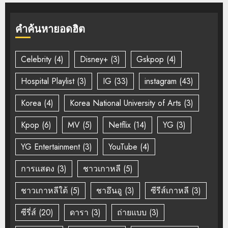
คำค้นหายอดฮิต
Celebrity
(4)
Disney+
(3)
Gskpop
(4)
Hospital Playlist
(3)
IG
(33)
instagram
(43)
Korea
(4)
Korea National University of Arts
(3)
Kpop
(6)
MV
(5)
Netflix
(14)
YG
(3)
YG Entertainment
(3)
YouTube
(4)
การแสดง
(3)
ชาวเกาหลี
(5)
ชาวเกาหลีใต้
(5)
ชาอึนอู
(3)
ซีรีส์เกาหลี
(3)
ซีรี่ส์
(20)
ดารา
(3)
ถ่ายแบบ
(3)