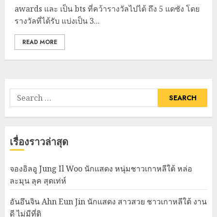
awards และ เป็น bts ที่คว้ารางวัลไปได้ ถึง 5 แดซัง โดย
รางวัลที่ได้รับ แบ่งเป็น 3...
READ MORE
Search
for:
เรื่องราวล่าสุด
จองอิลอู Jung Il Woo นักแสดง หนุ่มชาวเกาหลีใต้ หล่อ
ละมุน ลุค สุดเท่ห์
อันอึนจิน Ahn Eun Jin นักแสดง สาวสวย ชาวเกาหลีใต้ งาน
ดี ไม่มีที่ติ