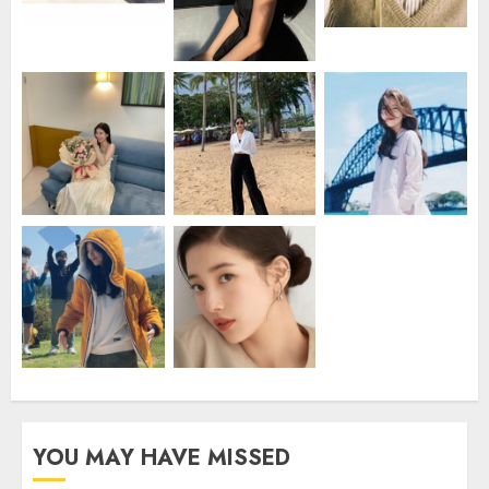
YOU MAY HAVE MISSED