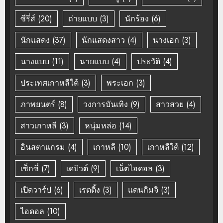
ซีรี่ส์
(20)
ถ่ายแบบ
(3)
นักร้อง
(6)
นักแสดง
(37)
นักแสดงสาว
(4)
นางเอก
(3)
นางแบบ
(11)
นายแบบ
(4)
ประวัติ
(4)
ประเทศเกาหลีใต้
(3)
พระเอก
(3)
ภาพยนตร์
(8)
วงการบันเทิง
(9)
สาวสวย
(4)
สาวเกาหลี
(3)
หนุ่มหล่อ
(14)
อินสตาแกรม
(4)
เกาหลี
(10)
เกาหลีใต้
(12)
เซ็กซี่
(7)
เดบิวต์
(9)
เน็ตไอดอล
(3)
เปิดวาร์ป
(6)
เรตติ้ง
(3)
แดนกิมจิ
(3)
ไอดอล
(10)