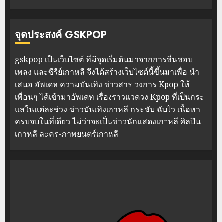
จุดประสงค์ GSKPOP
gskpop เป็นเว็บไซต์ ที่มีจุดเริ่มต้นมาจากการชื่นชอบ
เพลง และซีรีย์เกาหลี จึงได้สร้างเว็บไซต์นี้ขึ้นมาเพื่อ นำ
เสนอ อัพเดท ความบันเทิง ข่าวสาร วงการ Kpop ให้
เพื่อนๆ ได้เข้ามาอัพเดท เรื่องราวแวดวง Kpop ที่เป็นกระ
แสในแต่ละช่วง ข่าวบันเทิงเกาหลี กระชับ ฉับไว เนื้อหา
ครบจบในที่เดียว ไม่ว่าจะเป็นข่าวนักแสดงเกาหลี ศิลปิน
เกาหลี ละคร-ภาพยนตร์เกาหลี