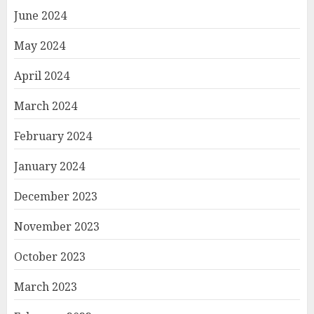
June 2024
May 2024
April 2024
March 2024
February 2024
January 2024
December 2023
November 2023
October 2023
March 2023