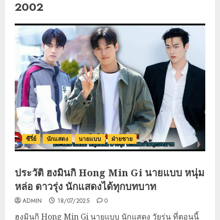
2002
ซีรี่ย์
นักแสดง
นายแบบ
ฝ่ายชาย
ประวัติ ฮงมินกิ Hong Min Gi นายแบบ หนุ่ม
หล่อ ดาวรุ่ง นักแสดงได้ทุกบทบาท
ADMIN
18/07/2025
0
ฮงมินกิ Hong Min Gi นายแบบ นักแสดง วัยรุ่น ที่ตอนนี้