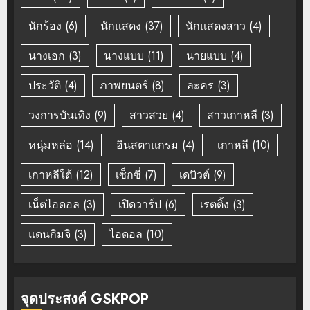
นักร้อง
(6)
นักแสดง
(37)
นักแสดงสาว
(4)
นางเอก
(3)
นางแบบ
(11)
นายแบบ
(4)
ประวัติ
(4)
ภาพยนตร์
(8)
ละคร
(3)
วงการบันเทิง
(9)
สาวสวย
(4)
สาวเกาหลี
(3)
หนุ่มหล่อ
(14)
อินสตาแกรม
(4)
เกาหลี
(10)
เกาหลีใต้
(12)
เซ็กซี่
(7)
เดบิวต์
(9)
เน็ตไอดอล
(3)
เปิดวาร์ป
(6)
เรตติ้ง
(3)
แดนกิมจิ
(3)
ไอดอล
(10)
จุดประสงค์ GSKPOP