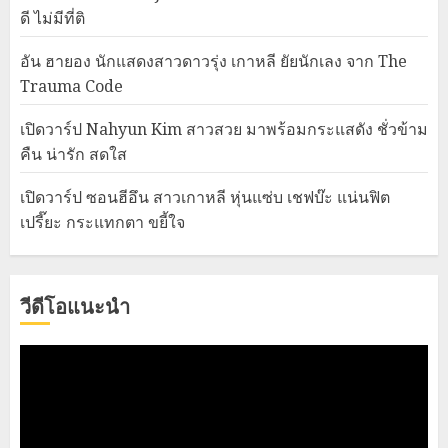
ดี ไม่มีที่ติ
อัน ฮายอง นักแสดงสาวดาวรุ่ง เกาหลี ยัยนักเลง จาก The
Trauma Code
เปิดวาร์ป Nahyun Kim สาวสวย มาพร้อมกระแสดัง ชั่วข้าม
คืน น่ารัก สดใส
เปิดวาร์ป ซอนฮีอึน สาวเกาหลี หุ่นแซ่บ เชฟบ๊ะ แน่นฟิต
เปรี๊ยะ กระแทกตา ขยี้ใจ
วีดีโอแนะนำ
Video
Player