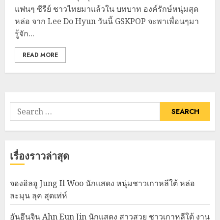
แฟนๆ ซีรีย์ ชาวไทยมาแล้วใน บทบาท องค์รักษ์หนุ่มสุด
หล่อ จาก Lee Do Hyun วันนี้ GSKPOP จะพาเพื่อนๆมา
รู้จัก...
READ MORE
Search
for:
เรื่องราวล่าสุด
จองอิลอู Jung Il Woo นักแสดง หนุ่มชาวเกาหลีใต้ หล่อ
ละมุน ลุค สุดเท่ห์
อันอึนจิน Ahn Eun Jin นักแสดง สาวสวย ชาวเกาหลีใต้ งาน