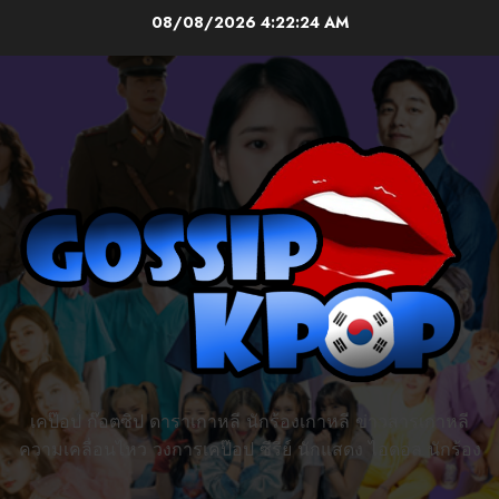
Skip
08/08/2026
4:22:24 AM
to
content
เคป๊อป ก๊อตซิป ดาราเกาหลี นักร้องเกาหลี ข่าวสารเกาหลี
ความเคลื่อนไหว วงการเคป๊อป ซีรี่ย์ นักแสดง ไอดอล นักร้อง