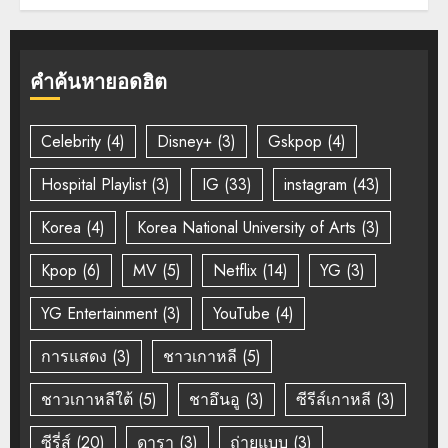
คำค้นหายอดฮิต
Celebrity
(4)
Disney+
(3)
Gskpop
(4)
Hospital Playlist
(3)
IG
(33)
instagram
(43)
Korea
(4)
Korea National University of Arts
(3)
Kpop
(6)
MV
(5)
Netflix
(14)
YG
(3)
YG Entertainment
(3)
YouTube
(4)
การแสดง
(3)
ชาวเกาหลี
(5)
ชาวเกาหลีใต้
(5)
ชาอึนอู
(3)
ซีรีส์เกาหลี
(3)
ซีรี่ส์
(20)
ดารา
(3)
ถ่ายแบบ
(3)