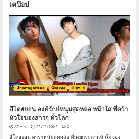
เคป๊อป
Uncategorized
นักแสดง
ฝ่ายชาย
อีโดฮยอน องค์รักษ์หนุ่มสุดหล่อ หน้าใส ที่คว้า
หัวใจของสาวๆ ทั่วโลก
ADMIN
28/11/2022
0
อีโดฮยอน ดาราหนุ่มสุดหล่อ ที่เคยกระฉากหัวใจของ