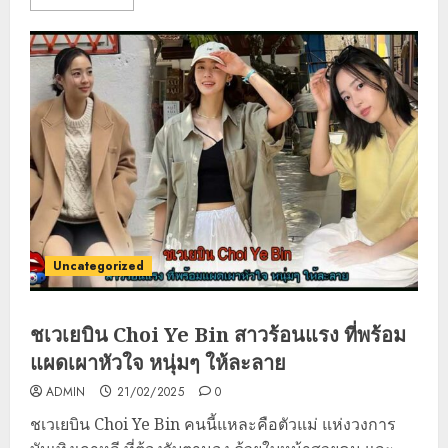
Uncategorized
ชเวเยบิน Choi Ye Bin สาวร้อนแรง ที่พร้อม
แผดเผาหัวใจ หนุ่มๆ ให้ละลาย
ADMIN
21/02/2025
0
ชเวเยบิน Choi Ye Bin คนนี้แหละคือตัวแม่ แห่งวงการ