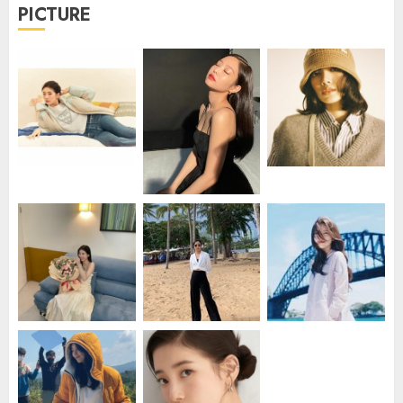
PICTURE