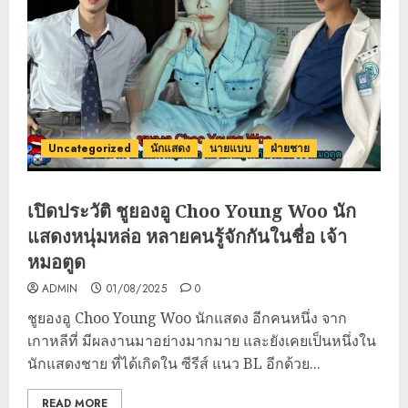
Uncategorized
นักแสดง
นายแบบ
ฝ่ายชาย
เปิดประวัติ ชูยองอู Choo Young Woo นัก
แสดงหนุ่มหล่อ หลายคนรู้จักกันในชื่อ เจ้า
หมอตูด
ADMIN
01/08/2025
0
ชูยองอู Choo Young Woo นักแสดง อีกคนหนึ่ง จาก
เกาหลีที่ มีผลงานมาอย่างมากมาย และยังเคยเป็นหนึ่งใน
นักแสดงชาย ที่ได้เกิดใน ซีรีส์ แนว BL อีกด้วย...
READ MORE