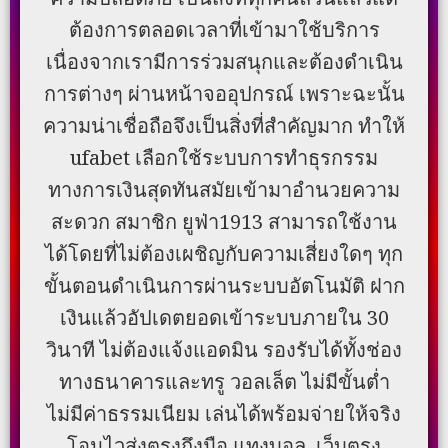
ต้องการตลอดเวลาที่เข้ามาใช้บริการ
เนื่องจากเรามีการร่วมสนุกและต้องดำเนิน
การต่างๆ ผ่านหน้าจออุปกรณ์ เพราะฉะนั้น
ความน่าเชื่อถือจึงเป็นสิ่งที่สำคัญมาก ทำให้
ufabet เลือกใช้ระบบการทำธุรกรรม
ทางการเงินสุดทันสมัยเข้ามาอำนวยความ
สะดวก สมาชิก ยูฟ่า1913 สามารถใช้งาน
ได้โดยที่ไม่ต้องเผชิญกับความเสี่ยงใดๆ ทุก
ขั้นตอนดำเนินการผ่านระบบอัตโนมัติ ฝาก
เงินแล้วอัปเดตยอดเข้าระบบภายใน 30
วินาที ไม่ต้องแจ้งแอดมิน รองรับได้ทั้งช่อง
ทางธนาคารและทรู วอลเล็ต ไม่มีขั้นต่ำ
ไม่มีค่าธรรมเนียม เล่นได้พร้อมจ่ายให้จริง
โอนไวส่งตรงถึงมือ แทงบอล เว็บตรง