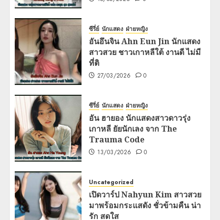
ซีรี่ย์
นักแสดง
ฝ่ายหญิง
อันอึนจิน Ahn Eun Jin นักแสดง
สาวสวย ชาวเกาหลีใต้ งานดี ไม่มี
ที่ติ
27/03/2026
0
ซีรี่ย์
นักแสดง
ฝ่ายหญิง
อัน ฮายอง นักแสดงสาวดาวรุ่ง
เกาหลี ยัยนักเลง จาก The
Trauma Code
13/03/2026
0
Uncategorized
เปิดวาร์ป Nahyun Kim สาวสวย
มาพร้อมกระแสดัง ชั่วข้ามคืน น่า
รัก สดใส