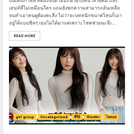
บันเทิงเกาหลี ที่ต้องจับตามอง ด้วยใบหน้าสวยคม และ
เสน่ห์ที่ไม่เหมือนใคร แถมยังพกความสามารถล้นเหลือ
จนทำเอาคนดูต้องตะลึง ไม่ว่าจะบทหนักขนาดไหนก็เอา
อยู่ได้แบบชิลๆ เธอไม่ได้มาแค่เพราะโชคช่วยนะจ๊ะ...
READ MORE
girl group
Uncategorized
ซีรี่ย์
นักแสดง
ไอดอล