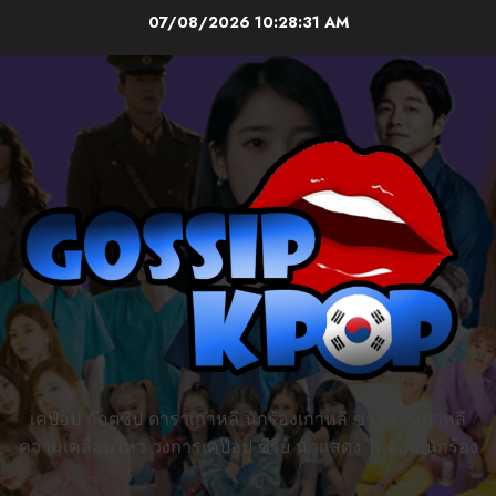
Skip
07/08/2026
10:28:33 AM
to
content
เคป๊อป ก๊อตซิป ดาราเกาหลี นักร้องเกาหลี ข่าวสารเกาหลี
ความเคลื่อนไหว วงการเคป๊อป ซีรี่ย์ นักแสดง ไอดอล นักร้อง