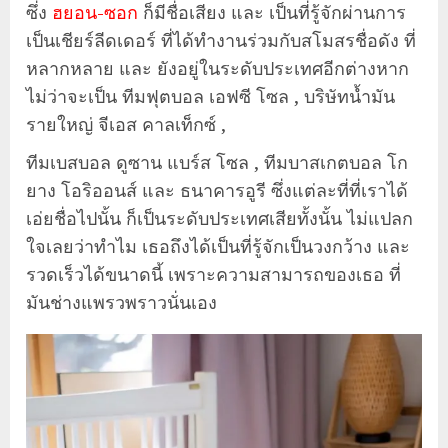
ซึ่ง
ฮยอน-ซอก
ก็มีชื่อเสียง และ เป็นที่รู้จักผ่านการ
เป็นเชียร์ลีดเดอร์ ที่ได้ทำงานร่วมกับสโมสรชื่อดัง ที่
หลากหลาย และ ยังอยู่ในระดับประเทศอีกต่างหาก
ไม่ว่าจะเป็น ทีมฟุตบอล เอฟซี โซล , บริษัทน้ำมัน
รายใหญ่ จีเอส คาลเท็กซ์ ,
ทีมเบสบอล ดูซาน แบร์ส โซล , ทีมบาสเกตบอล โก
ยาง โอริออนส์ และ ธนาคารอูรี ซึ่งแต่ละที่ที่เราได้
เอ่ยชื่อไปนั้น ก็เป็นระดับประเทศเสียทั้งนั้น ไม่แปลก
ใจเลยว่าทำไม เธอถึงได้เป็นที่รู้จักเป็นวงกว้าง และ
รวดเร็วได้ขนาดนี้ เพราะความสามารถของเธอ ที่
มันช่างแพรวพราวนั่นเอง