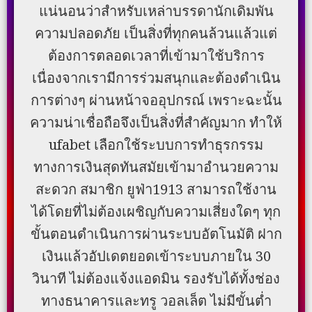
แน่นอนว่าสำหรับเหล่าบรรดานักเดิมพัน
ความปลอดภัย เป็นสิ่งที่ทุกคนล้วนแล้วแต่
ต้องการตลอดเวลาที่เข้ามาใช้บริการ
เนื่องจากเรามีการร่วมสนุกและต้องดำเนิน
การต่างๆ ผ่านหน้าจออุปกรณ์ เพราะฉะนั้น
ความน่าเชื่อถือจึงเป็นสิ่งที่สำคัญมาก ทำให้
ufabet เลือกใช้ระบบการทำธุรกรรม
ทางการเงินสุดทันสมัยเข้ามาอำนวยความ
สะดวก สมาชิก ยูฟ่า1913 สามารถใช้งาน
ได้โดยที่ไม่ต้องเผชิญกับความเสี่ยงใดๆ ทุก
ขั้นตอนดำเนินการผ่านระบบอัตโนมัติ ฝาก
เงินแล้วอัปเดตยอดเข้าระบบภายใน 30
วินาที ไม่ต้องแจ้งแอดมิน รองรับได้ทั้งช่อง
ทางธนาคารและทรู วอลเล็ต ไม่มีขั้นต่ำ