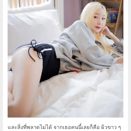
และสิ่งที่พลาดไม่ได้ จากเธอคนนี้เลยก็คือ ผิวขาว ๆ