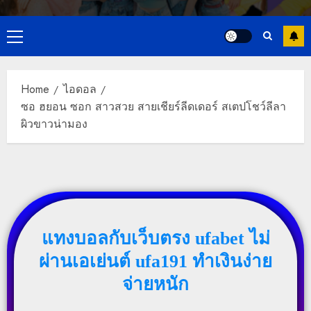
Primary
Menu
Home
ไอดอล
ซอ ฮยอน ซอก สาวสวย สายเชียร์ลีดเดอร์ สเตปโชว์ลีลา
ผิวขาวน่ามอง
แทงบอลกับเว็บตรง ufabet ไม่
ผ่านเอเย่นต์ ufa191 ทำเงินง่าย
จ่ายหนัก