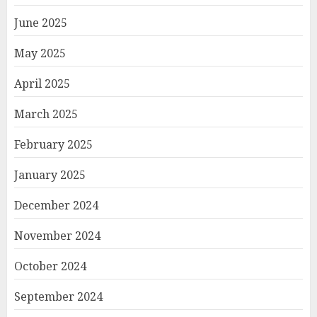
June 2025
May 2025
April 2025
March 2025
February 2025
January 2025
December 2024
November 2024
October 2024
September 2024