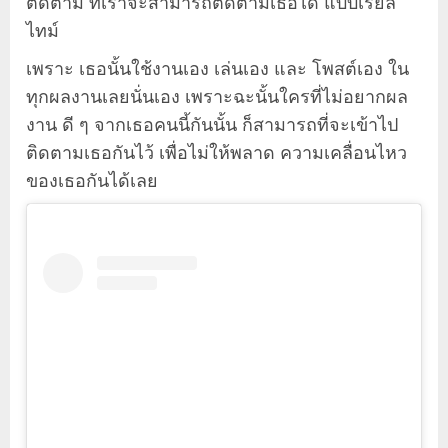
ติดตาม ที่เราจะสามารถติดตามเธอได้ แบบเรียล
ไทม์
เพราะ เธอนั้นใช้งานเอง เล่นเอง และ โพสต์เอง ใน
ทุกผลงานเลยนั่นเอง เพราะฉะนั้นใครที่ไม่อยากผล
งาน ดี ๆ จากเธอคนนี้กันนั้น ก็สามารถที่จะเข้าไป
ติดตามเธอกันไว้ เพื่อไม่ให้พลาด ความเคลื่อนไหว
ของเธอกันได้เลย