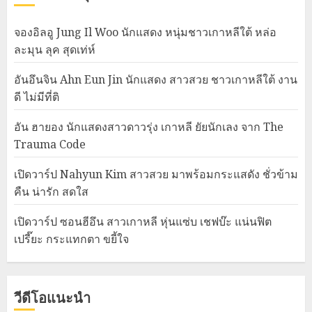
จองอิลอู Jung Il Woo นักแสดง หนุ่มชาวเกาหลีใต้ หล่อ
ละมุน ลุค สุดเท่ห์
อันอึนจิน Ahn Eun Jin นักแสดง สาวสวย ชาวเกาหลีใต้ งาน
ดี ไม่มีที่ติ
อัน ฮายอง นักแสดงสาวดาวรุ่ง เกาหลี ยัยนักเลง จาก The
Trauma Code
เปิดวาร์ป Nahyun Kim สาวสวย มาพร้อมกระแสดัง ชั่วข้าม
คืน น่ารัก สดใส
เปิดวาร์ป ซอนฮีอึน สาวเกาหลี หุ่นแซ่บ เชฟบ๊ะ แน่นฟิต
เปรี๊ยะ กระแทกตา ขยี้ใจ
วีดีโอแนะนำ