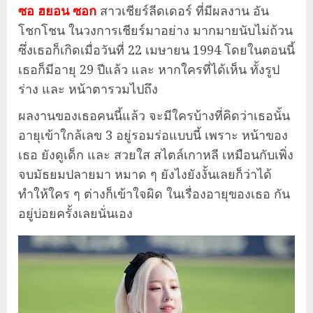
ซอ ฮยอน ซอก
สาวเชียร์ลีดเดอร์ ที่มีผลงาน อัน
โชกโชน ในวงการเชียร์มาอย่าง มากมายนับไม่ถ้วน
ซึ่งเธอก็เกิดเมื่อวันที่ 22 เมษายน 1994 โดยในตอนนี้
เธอก็มีอายุ 29 ปีแล้ว และ หากใครที่ได้เห็น ทั้งรูป
ร่าง และ หน้าตารวมไปถึง
ผลงานของเธอคนนี้แล้ว จะมีใครบ้างที่คิดว่าเธอนั้น
อายุเข้าใกล้เลข 3 อยู่รอมร่อแบบนี้ เพราะ หน้าของ
เธอ ยังดูเด็ก และ สวยใส สไตล์เกาหลี เหมือนกับเพิ่ง
จบมัธยมปลายมา หมาด ๆ ยังไงยังงั้นเลยก็ว่าได้
ทำให้ใคร ๆ ต่างก็เข้าใจผิด ในเรื่องอายุของเธอ กัน
อยู่บ่อยครั้งเลยนั่นเอง