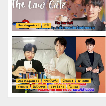
Uncategorized
ซีรี่ย์
Uncategorized
ข่าวบันเทิง
นักแสดง
นายแบบ
ฝ่ายชาย
ศิลปินชาย
ฺBoy band
ไอดอล