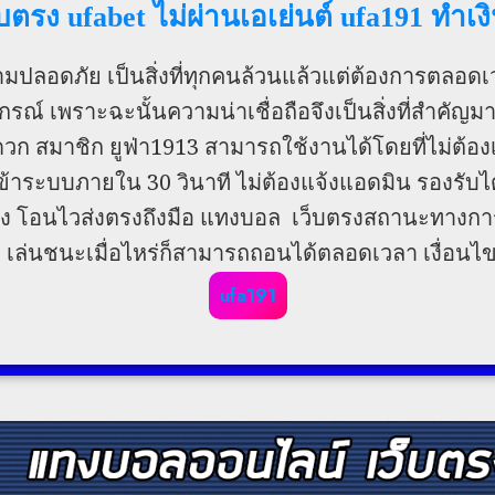
ตรง ufabet ไม่ผ่านเอเย่นต์ ufa191 ทำเงิ
ปลอดภัย เป็นสิ่งที่ทุกคนล้วนแล้วแต่ต้องการตลอดเวล
รณ์ เพราะฉะนั้นความน่าเชื่อถือจึงเป็นสิ่งที่สำคัญ
 สมาชิก ยูฟ่า1913 สามารถใช้งานได้โดยที่ไม่ต้อง
้าระบบภายใน 30 วินาที ไม่ต้องแจ้งแอดมิน รองรับได้
้จริง โอนไวส่งตรงถึงมือ แทงบอล เว็บตรงสถานะทางการเ
ง เล่นชนะเมื่อไหร่ก็สามารถถอนได้ตลอดเวลา เงื่อนไข
ufa191