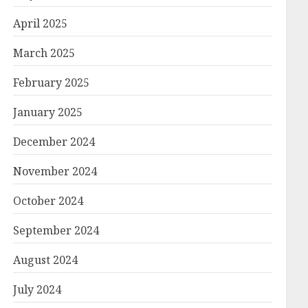
April 2025
March 2025
February 2025
January 2025
December 2024
November 2024
October 2024
September 2024
August 2024
July 2024