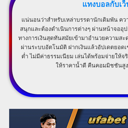
แทงบอลกับเว็บ
แน่นอนว่าสำหรับเหล่าบรรดานักเดิมพัน ความ
สนุกและต้องดำเนินการต่างๆ ผ่านหน้าจออุปก
ทางการเงินสุดทันสมัยเข้ามาอำนวยความสะดวก
ผ่านระบบอัตโนมัติ ฝากเงินแล้วอัปเดตยอดเข
ต่ำ ไม่มีค่าธรรมเนียม เล่นได้พร้อมจ่ายให
ให้ราคาน้ำดี คืนคอมมิชชันสู