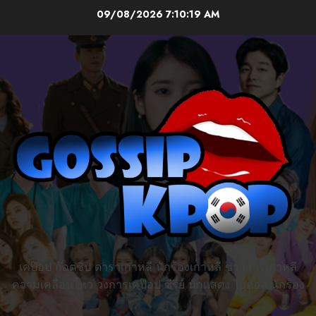
Skip
09/08/2026
7:10:20 AM
to
content
เคป๊อป ก๊อตซิป ดาราเกาหลี นักร้องเกาหลี ข่าวสารเกาหลี
ความเคลื่อนไหว วงการเคป๊อป ซีรี่ย์ นักแสดง ไอดอล นักร้อง