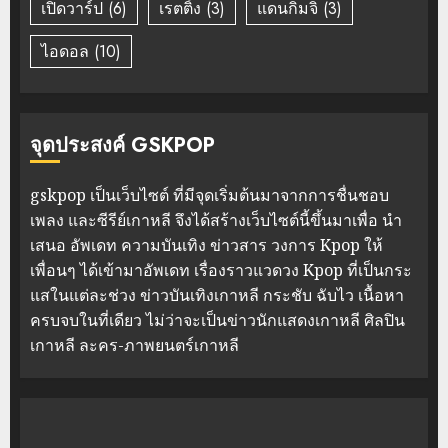
เปิดวาร์ป
(6)
เรตติ้ง
(3)
แดนกิมจิ
(3)
ไอดอล
(10)
จุดประสงค์ GSKPOP
gskpop เป็นเว็บไซต์ ที่มีจุดเริ่มต้นมาจากการชื่นชอบ
เพลง และซีรีย์เกาหลี จึงได้สร้างเว็บไซต์นี้ขึ้นมาเพื่อ นำ
เสนอ อัพเดท ความบันเทิง ข่าวสาร วงการ Kpop ให้
เพื่อนๆ ได้เข้ามาอัพเดท เรื่องราวแวดวง Kpop ที่เป็นกระ
แสในแต่ละช่วง ข่าวบันเทิงเกาหลี กระชับ ฉับไว เนื้อหา
ครบจบในที่เดียว ไม่ว่าจะเป็นข่าวนักแสดงเกาหลี ศิลปิน
เกาหลี ละคร-ภาพยนตร์เกาหลี