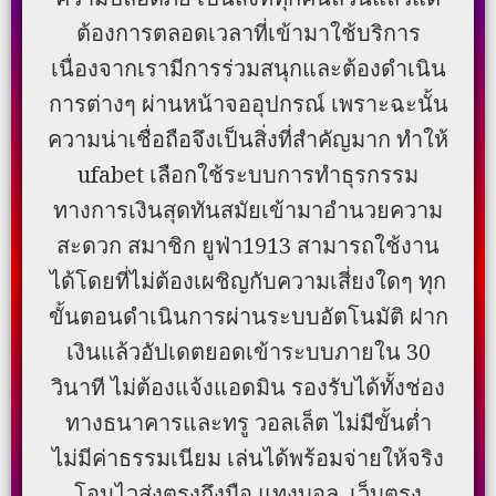
ต้องการตลอดเวลาที่เข้ามาใช้บริการ
เนื่องจากเรามีการร่วมสนุกและต้องดำเนิน
การต่างๆ ผ่านหน้าจออุปกรณ์ เพราะฉะนั้น
ความน่าเชื่อถือจึงเป็นสิ่งที่สำคัญมาก ทำให้
ufabet เลือกใช้ระบบการทำธุรกรรม
ทางการเงินสุดทันสมัยเข้ามาอำนวยความ
สะดวก สมาชิก ยูฟ่า1913 สามารถใช้งาน
ได้โดยที่ไม่ต้องเผชิญกับความเสี่ยงใดๆ ทุก
ขั้นตอนดำเนินการผ่านระบบอัตโนมัติ ฝาก
เงินแล้วอัปเดตยอดเข้าระบบภายใน 30
วินาที ไม่ต้องแจ้งแอดมิน รองรับได้ทั้งช่อง
ทางธนาคารและทรู วอลเล็ต ไม่มีขั้นต่ำ
ไม่มีค่าธรรมเนียม เล่นได้พร้อมจ่ายให้จริง
โอนไวส่งตรงถึงมือ แทงบอล เว็บตรง