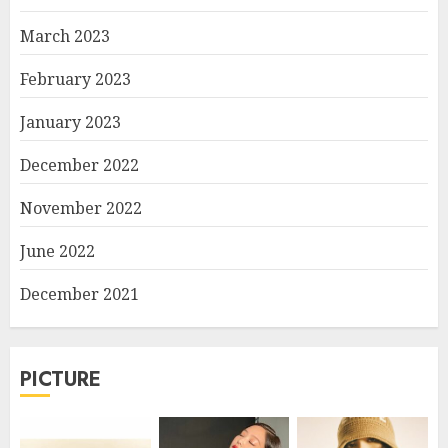
March 2023
February 2023
January 2023
December 2022
November 2022
June 2022
December 2021
PICTURE