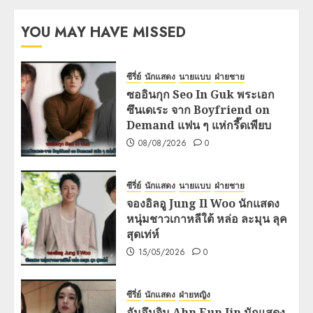
YOU MAY HAVE MISSED
ซีรี่ย์
นักแสดง
นายแบบ
ฝ่ายชาย
ซออินกุก Seo In Guk พระเอก
ซึนเดเระ จาก Boyfriend on
Demand แฟน ๆ แห่กรี๊ดเพียบ
08/08/2026
0
ซีรี่ย์
นักแสดง
นายแบบ
ฝ่ายชาย
จองอิลอู Jung Il Woo นักแสดง
หนุ่มชาวเกาหลีใต้ หล่อ ละมุน ลุค
สุดเท่ห์
15/05/2026
0
ซีรี่ย์
นักแสดง
ฝ่ายหญิง
อันอึนจิน Ahn Eun Jin นักแสดง